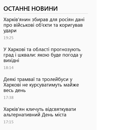
ОСТАННІ НОВИНИ
Харків’янин збирав для росіян дані
про військові об’єкти та коригував
удари
19:25
У Харкові та області прогнозують
град і шквали: якою буде погода у
вихідні
18:14
Деякі трамваї та тролейбуси у
Харкові не курсуватимуть майже
весь день
17:38
Харків'ян кличуть відсвяткувати
альтернативний День міста
17:15