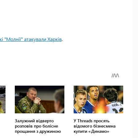
кі "Молнії" атакували Харків
.