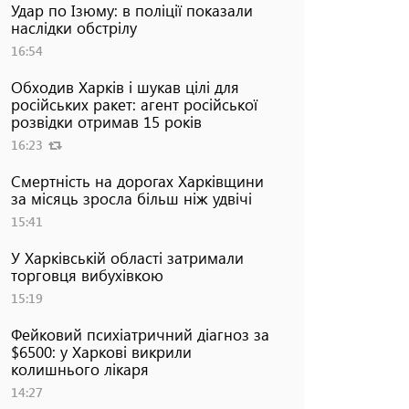
Удар по Ізюму: в поліції показали
наслідки обстрілу
16:54
Обходив Харків і шукав цілі для
російських ракет: агент російської
розвідки отримав 15 років
16:23
Смертність на дорогах Харківщини
за місяць зросла більш ніж удвічі
15:41
У Харківській області затримали
торговця вибухівкою
15:19
Фейковий психіатричний діагноз за
$6500: у Харкові викрили
колишнього лікаря
14:27