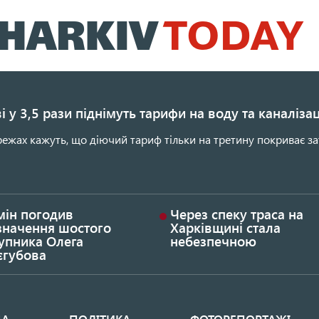
Перейти
до
основного
вмісту
і у 3,5 рази піднімуть тарифи на воду та каналіза
ежах кажуть, що діючий тариф тільки на третину покриває за
мін погодив
Через спеку траса на
значення шостого
Харківщині стала
упника Олега
небезпечною
єгубова