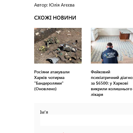
Автор: Юлія Агєєва
СХОЖІ НОВИНИ
Росіяни атакували
Фейковий
Харків чотирма
психіатричний діагно
"Бандеролями"
за $6500: у Харкові
(Оновлено)
викрили колишнього
лікаря
Ім'я