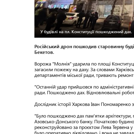
У будівлі на пл. Конституції пошкоджений дах.
Російський дрон пошкодив старовинну будівл
Бекетов.
Ворожа "Молнія" ударила по площі Конституці
загасили пожежу на даху. За словами Харківськ
департаментів міської ради, тривають ремонт
"Останній удар прийшовся по адміністративній 
ради. Пошкоджено дах. Відновлювальні робо
Дослідник історії Харкова Іван Пономаренко зг
"Було пошкоджено дах пам'ятки архітектури, 
Азовсько-Донського банку. Початково будинок
реконструйовано за проєктом Лева Тервена у
було оперативно ліквідовано, і вона не завда