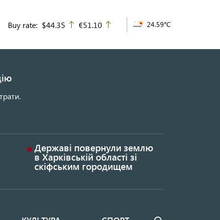
Buy rate:
$44.35
€51.10
24.59°C
up
up
цію
трати.
Державі повернули землю
в Харківській області зі
скіфським городищем