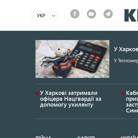
УКР
У Харков
У Тепломер
У Харкові затримали
Каб
офіцера Нацгвардії за
при
допомогу ухилянту
заст
Син