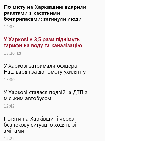
По місту на Харківщині вдарили
ракетами з касетними
боєприпасами: загинули люди
14:05
У Харкові у 3,5 рази піднімуть
тарифи на воду та каналізацію
13:20
У Харкові затримали офіцера
Нацгвардії за допомогу ухилянту
13:00
У Харкові сталася подвійна ДТП з
міським автобусом
12:42
Потяги на Харківщині через
безпекову ситуацію ходять зі
змінами
12:25