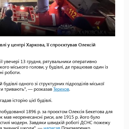
і у центрі Харкова, її спроєктував Олексій
ї увечері 13 грудня, рятувальники оперативно
ого міського голови, у будівлі, де працював один із
ні роботи.
будівлі одного зі структурних підрозділів міської
ти тривають", — розказав
Терехов
.
адав історію цієї будівлі.
побудованої 1896 р. за проєктом Олексія Бекетова для
 мав неоренесансні риси, але 1915 р. його було
 стилі модерн. Завдяки швидкій роботі ДСНС пожежу
ла значної шкоди", —
написав
Пономаренко.