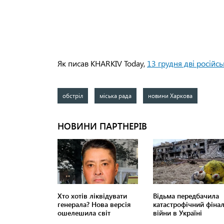
Як писав KHARKIV Today,
13 грудня дві російсь
обстріл
міська рада
новини Харкова