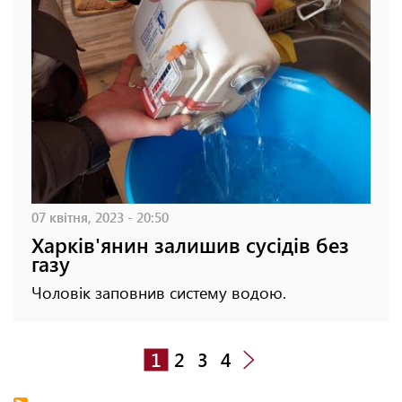
07 квітня, 2023 - 20:50
Харків'янин залишив сусідів без
газу
Чоловік заповнив систему водою.
1
2
3
4