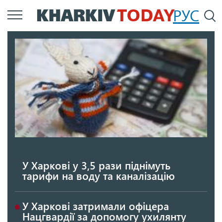
Перейти
РУС
П
до
основного
вмісту
У Харкові у 3,5 рази піднімуть
тарифи на воду та каналізацію
У Харкові затримали офіцера
Нацгвардії за допомогу ухилянту