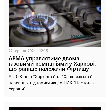
22 серпня, 2024 - 12:15
АРМА управлятиме двома
газовими компаніями у Харкові,
що раніше належали Фірташу
У 2023 рокі "Харківгаз" та "Харківмісьгаз"
перейшли під юрисдикцію НАК "Нафтогаз
України".