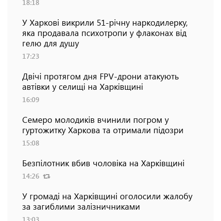
18:18
У Харкові викрили 51-річну наркодилерку,
яка продавала психотропи у флаконах від
гелю для душу
17:23
Двічі протягом дня FPV-дрони атакують
автівки у селищі на Харківщині
16:09
Семеро молодиків вчинили погром у
гуртожитку Харкова та отримали підозри
15:08
Безпілотник вбив чоловіка на Харківщині
14:26
У громаді на Харківщині оголосили жалобу
за загиблими залізничниками
13:03