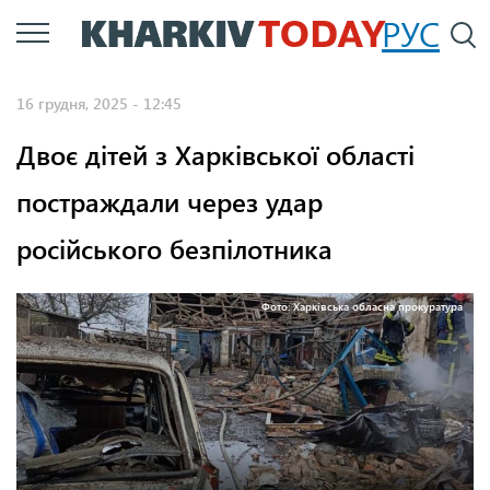
Перейти
РУС
П
до
основного
16 грудня, 2025 - 12:45
вмісту
Двоє дітей з Харківської області
постраждали через удар
російського безпілотника
Фото: Харківська обласна прокуратура