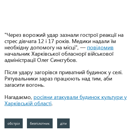
"Через ворожий удар зазнали гострої реакції на
стрес дівчата 12 і 17 років. Медики надали їм
необхідну допомогу на місці", —
повідомив
начальник Харківської обласнорї військової
адміністрації Олег Синєгубов.
Після удару загорівся приватний будинок у селі.
Рятувальники зараз працюють над тим, аби
загасити вогонь.
Нагадаємо,
росіяни атакували будинок культури у
Харківській області
.
обстріл
безпілотник
діти