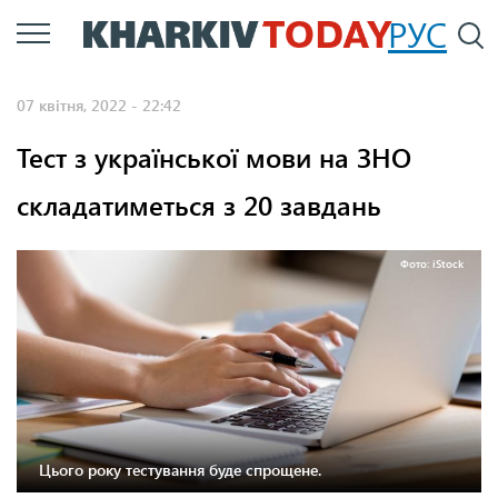
Перейти
РУС
П
до
основного
07 квітня, 2022 - 22:42
вмісту
Тест з української мови на ЗНО
складатиметься з 20 завдань
Фото: iStock
Цього року тестування буде спрощене.