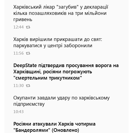
Харківський лікар "загубив" у декларації
кілька позашляховиків на три мільйони
гривень
12:44
Харків вирішили прикрашати до свят:
паркуватися у центрі заборонили
11:56
DeepState підтвердив просування ворога на
Харківщині, росіяни погрожують
"смертельним трикутником"
11:30
Окупанти завдали удару по харківському
підприємству
10:43
Росіяни атакували Харків чотирма
"Бандеролями" (Оновлено)