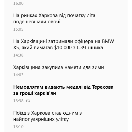
16:00
На ринках Харкова від початку літа
подешевшали овочі
15:05
На Харківщині затримали офіцера на BMW
Х5, який вимагав $10 000 з СЗЧ-шника
14:38
Харківщина закупила намети для зими
14:03
Немовлятам видають медалі від Терехова
за гроші харків'ян
13:38
Поїзд з Харкова став одним з
найпопулярніших улітку
13:10