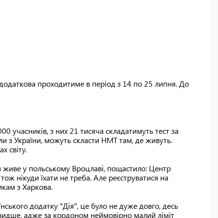
додаткова проходитиме в період з 14 по 25 липня. До
00 учасників, з них 21 тисяча складатимуть тест за
ли з України, можуть скласти НМТ там, де живуть.
х світу.
ий живе у польському Вроцлаві, пощастило: Центр
 тож нікуди їхати не треба. Але реєструватися на
икам з Харкова.
ського додатку "Дія", це було не дуже довго, десь
видше, адже за кордоном неймовірно малий ліміт