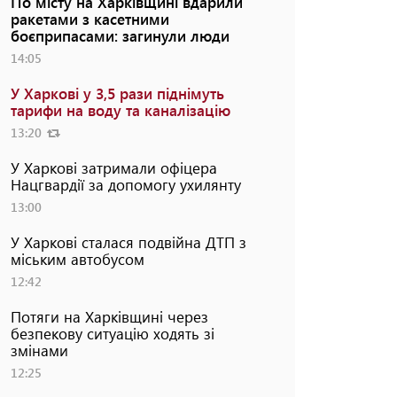
По місту на Харківщині вдарили
ракетами з касетними
боєприпасами: загинули люди
14:05
У Харкові у 3,5 рази піднімуть
тарифи на воду та каналізацію
13:20
У Харкові затримали офіцера
Нацгвардії за допомогу ухилянту
13:00
У Харкові сталася подвійна ДТП з
міським автобусом
12:42
Потяги на Харківщині через
безпекову ситуацію ходять зі
змінами
12:25