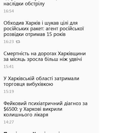
наслідки обстрілу
16:54
Обходив Харків і шукав цілі для
російських ракет: агент російської
розвідки отримав 15 років
16:23
Смертність на дорогах Харківщини
за місяць зросла більш ніж удвічі
15:41
У Харківській області затримали
торговця вибухівкою
15:19
Фейковий психіатричний діагноз за
$6500: у Харкові викрили
колишнього лікаря
14:27