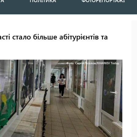
НА
ПОЛІТИКА
ФОТОРЕПОРТАЖІ
ті стало більше абітурієнтів та
Фото: Сергій Козлов/KHARKIV Today.