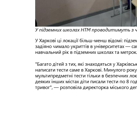
У підземних школах НТМ проводитимуть з ч
У Харкові ці локації більш-менш відомі: підзе
задіяно чимало укриттів в університетах — сам
навчальний рік в підземних школах та метрок
"Багато дітей з тих, які знаходяться у Харківсь
написати тести саме в Харкові. Минулого рок
мультипредметні тести тільки в безпечних лок
деяких інших містах діти писали тести по 8 го
тривог", — розповіла директорка міського де