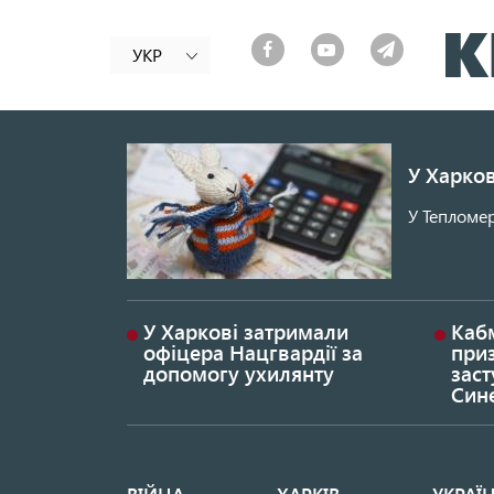
УКР
У Харков
У Тепломер
У Харкові затримали
Каб
офіцера Нацгвардії за
при
допомогу ухилянту
заст
Син