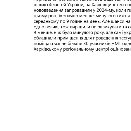
інших областей України, на Харківщині тестов
нововведення запровадили у 2024-му, коли по
цьому році їх значно менше: минулого тижня с
середньому по 9 годин на день. Але шанси на
одно великі, тож вирішили не ризикувати та об
9 менше, ніж було минулого року, але самі ук
обладнали приміщення для проведення тестува
поміщається не більше 30 учасників НМТ одн
Харківському регіональному центрі оцінюванн