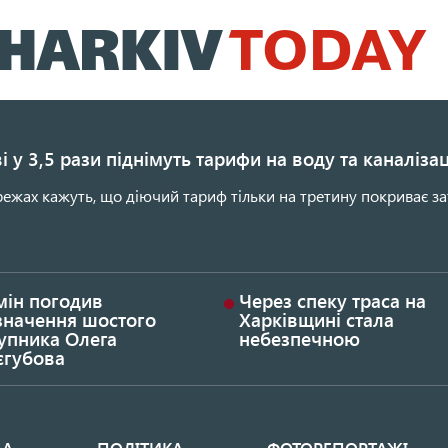
Перейти
до
основного
вмісту
і у 3,5 рази піднімуть тарифи на воду та каналіза
ежах кажуть, що діючий тариф тільки на третину покриває за
мін погодив
Через спеку траса на
значення шостого
Харківщині стала
упника Олега
небезпечною
єгубова