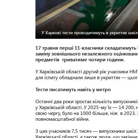
У Харкові тести проводитимуть в укриттях шкіл,
17 травня перші 11-класники складатимуть
заміну зовнішнього незалежного оцінювання
предметів триватиме чотири години.
У Харківській області другий рік учасники НМ
для іспиту обладнали лише в укриттях — цьог
Тести писатимуть навіть у метро
Останні два роки зростає кількість випускник
у Харківській області. У 2025-му їх — 14 200, 
свою чергу, було на 1000 більше, ніж в 2023. 
повномасштабної війни.
З цих учасників 7,5 тисяч — випускники шкіл Х
Харківської області, а також люди, що закінчил