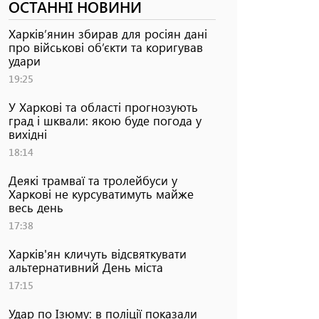
ОСТАННІ НОВИНИ
Харків’янин збирав для росіян дані
про військові об’єкти та коригував
удари
19:25
У Харкові та області прогнозують
град і шквали: якою буде погода у
вихідні
18:14
Деякі трамваї та тролейбуси у
Харкові не курсуватимуть майже
весь день
17:38
Харків'ян кличуть відсвяткувати
альтернативний День міста
17:15
Удар по Ізюму: в поліції показали