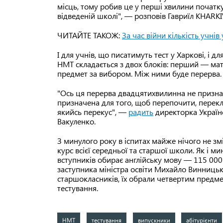
місць, тому робив це у перші хвилини початку
відведеній школі", — розповів Гавриїл KHARKI
ЧИТАЙТЕ ТАКОЖ:
За час війни кількість учн
І для учнів, що писатимуть тест у Харкові, і д
НМТ складається з двох блоків: перший — мате
предмет за вибором. Між ними буде перерва.
"Ось ця перерва двадцятихвилинна не призна
призначена для того, щоб перепочити, перекл
якийсь перекус", —
радить
директорка Українс
Вакуленко.
З минулого року в іспитах майже нічого не змі
курс всієї середньої та старшої школи. Як і 
вступників обирає англійську мову — 115 00
заступника міністра освіти Михайло Винницько
старшокласників, їх обрали четвертим предмет
тестування.
НМТ
тестування
випускники
абітурієнти