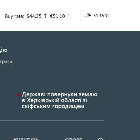
Buy rate:
$44.35
€51.10
31.15°C
up
up
цію
трати.
Державі повернули землю
в Харківській області зі
скіфським городищем