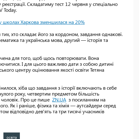
 реєстрації. Складатиму тест 12 червня у спеціально
V Today.
ів у школах Харкова зменшилася на 20%
ля тих, хто складає його за кордоном, завдання однакові.
матика та українська мова, другий — історія та
чена для того, щоб щось повторювати. Вона
ючитися. І для цього важливо дати з собою дитині
ького центру оцінювання якості освіти Тетяна
нилося, хіба що завдання з історії включають в себе
минулого року, четвертим предметом більшість
0 чоловік. Про це пише
ZN.UA
з посиланням на
го. Як і раніше, фізика та хімія — аутсайдери серед
ом відповідно дев'ять та три тисячі учасників
освіта