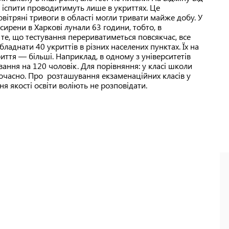
і іспити проводитимуть лише в укриттях. Це
вітряні тривоги в області могли тривати майже добу. У
ирени в Харкові лунали 63 години, тобто, в
 те, що тестування перериватиметься повсякчас, все
ладнати 40 укриттів в різних населених пунктах. Їх на
риття — більші. Наприклад, в одному з університетів
ння на 120 чоловік. Для порівняння: у класі школи
очасно. Про розташування екзаменаційних класів у
я якості освіти воліють не розповідати.