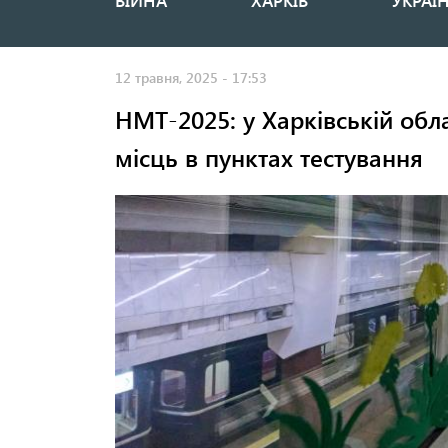
ВІЙНА
ХАРКІВ
УКРАЇ
Основная
навигация
12 травня, 2025 - 17:53
НМТ-2025: у Харківській облас
місць в пунктах тестування