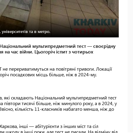
 університетів та в метро.
 Національний мультипредметний тест — своєрідну
 на час війни. Цьогоріч іспит з чотирьох
Т не перериватимуться на повітряні тривоги. Локації
оріч посадкових місць більше, ніж в 2024-му.
ів, які складають Національний мультипредметний тест
на півтори тисячі більше, ніж минулого року, а в 2024, у
Звісно, кількість 11-класників набагато менша, ніж до
аркова, інші — абітурієнти з інших міст та сіл
и школу в інші роки, але тест не писали. На відміну від