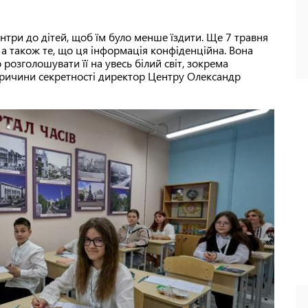
три до дітей, щоб їм було менше їздити. Ще 7 травня
 а також те, що ця інформація конфіденційна. Вона
 розголошувати її на увесь білий світ, зокрема
 причини секретності директор Центру Олександр