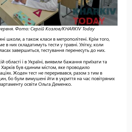
ервня. Фото: Сергій Козлов/KHARKIV Today
мні школи, а також класи в метрополітені. Крім того,
е в них складатимуть тести у травні. Улітку, коли
ласах завершиться, тестування перенесуть до них.
кій області і в Україні, виявили бажання приїхати та
у Харків був єдиним містом, яке проводило
аціях. Жоден тест не переривався, разом з тим в
дин, бо були вимушені йти в укриття на час повітряних
партаменту освіти Ольга Деменко.