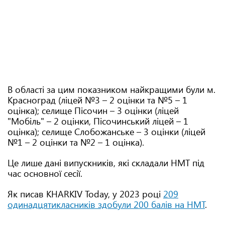
В області за цим показником найкращими були м.
Красноград (ліцей №3 – 2 оцінки та №5 – 1
оцінка); селище Пісочин – 3 оцінки (ліцей
"Мобіль" – 2 оцінки, Пісочинський ліцей – 1
оцінка); селище Слобожанське – 3 оцінки (ліцей
№1 – 2 оцінки та №2 – 1 оцінка).
Це лише дані випускників, які складали НМТ під
час основної сесії.
Як писав KHARKIV Today, у 2023 році
209
одинадцятикласників здобули 200 балів на НМТ
.