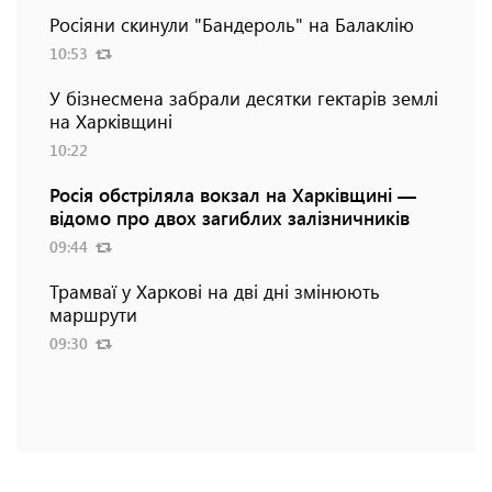
Росіяни скинули "Бандероль" на Балаклію
10:53
У бізнесмена забрали десятки гектарів землі
на Харківщині
10:22
Росія обстріляла вокзал на Харківщині —
відомо про двох загиблих залізничників
09:44
Трамваї у Харкові на дві дні змінюють
маршрути
09:30