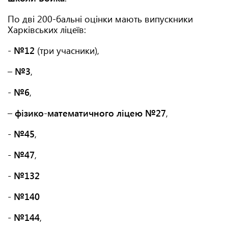
По дві 200-бальні оцінки мають випускники
Харківських ліцеїв:
-
№12
(три учасники),
–
№3
,
-
№6
,
–
фізико-математичного ліцею №27
,
-
№45
,
-
№47
,
-
№132
-
№140
-
№144
,