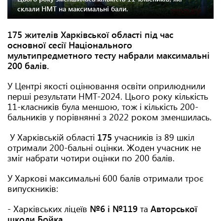
склали НМТ на максимальні бали.
175 жителів Харківської області під час
основної сесії Національного
мультипредметного тесту набрали максимальні
200 балів.
У Центрі якості оцінювання освіти оприлюднили
перші результати НМТ-2024. Цього року кількість
11-класників була меншою, тож і кількість 200-
бальників у порівнянні з 2022 роком зменшилась.
У Харківській області
175
учасників із 89 шкіл
отримали 200-бальні оцінки. Жоден учасник не
зміг набрати чотири оцінки по 200 балів.
У Харкові максимальні 600 балів отримали троє
випускників:
- Харківських ліцеїв
№6 і №119
та
Авторської
школи Бойка
.