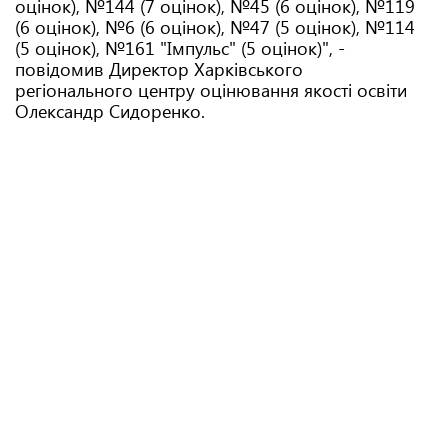
оцінок), №144 (7 оцінок), №45 (6 оцінок), №119
(6 оцінок), №6 (6 оцінок), №47 (5 оцінок), №114
(5 оцінок), №161 "Імпульс" (5 оцінок)", -
повідомив Директор Харківського
регіонального центру оцінювання якості освіти
Олександр Сидоренко.