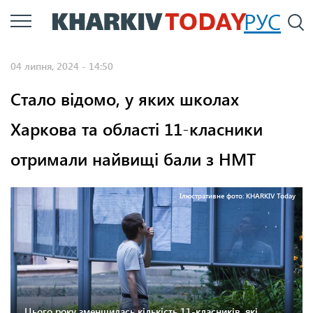
Перейти
РУС
П
до
основного
04 липня, 2024 - 14:50
вмісту
Стало відомо, у яких школах
Харкова та області 11-класники
отримали найвищі бали з НМТ
Ілюстративне фото: KHARKIV Today
Цього року зменшилась кількість 11-класників, які