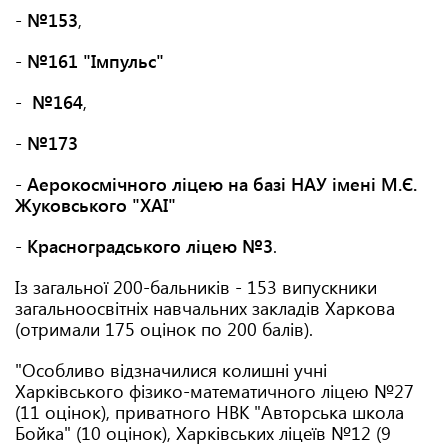
-
№153
,
-
№161 "Імпульс"
- №164
,
-
№173
-
Аерокосмічного ліцею на базі НАУ імені М.Є.
Жуковського "ХАІ"
-
Красноградського ліцею №3
.
Із загальної 200-бальників - 153 випускники
загальноосвітніх навчальних закладів Харкова
(отримали 175 оцінок по 200 балів).
"Особливо відзначилися колишні учні
Харківського фізико-математичного ліцею №27
(11 оцінок), приватного НВК "Авторська школа
Бойка" (10 оцінок), Харківських ліцеїв №12 (9