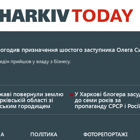
Перейти
до
основного
вмісту
погодив призначення шостого заступника Олега С
едін прийшов у владу з бізнесу.
жаві повернули землю
У Харкові блогера зас
рківській області зі
до семи років за
фським городищем
пропаганду СРСР і Росії
НА
ПОЛІТИКА
ФОТОРЕПОРТАЖІ