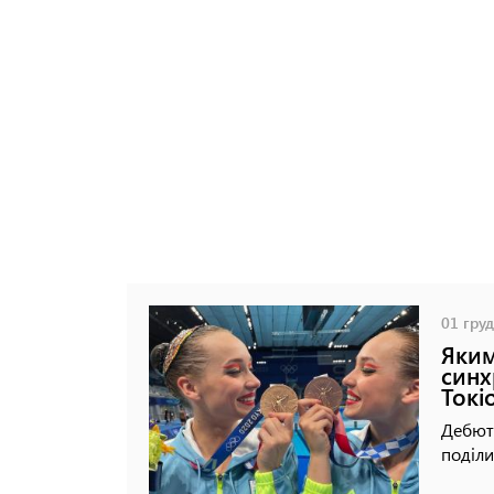
01 груд
Яким
синх
Токі
Дебютн
поділи