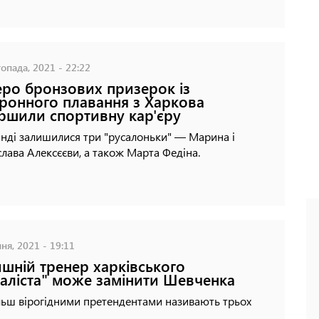
опада, 2021 - 22:22
еро бронзових призерок із
ронного плавання з Харкова
ршили спортивну кар'єру
нді залишилися три "русалоньки" — Марина і
лава Алексєєви, а також Марта Федіна.
ня, 2021 - 19:11
шній тренер харківського
аліста" може замінити Шевченка
льш вірогідними претендентами називають трьох
.