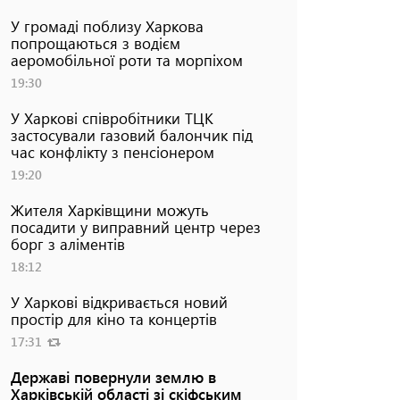
У громаді поблизу Харкова
попрощаються з водієм
аеромобільної роти та морпіхом
19:30
У Харкові співробітники ТЦК
застосували газовий балончик під
час конфлікту з пенсіонером
19:20
Жителя Харківщини можуть
посадити у виправний центр через
борг з аліментів
18:12
У Харкові відкривається новий
простір для кіно та концертів
17:31
Державі повернули землю в
Харківській області зі скіфським