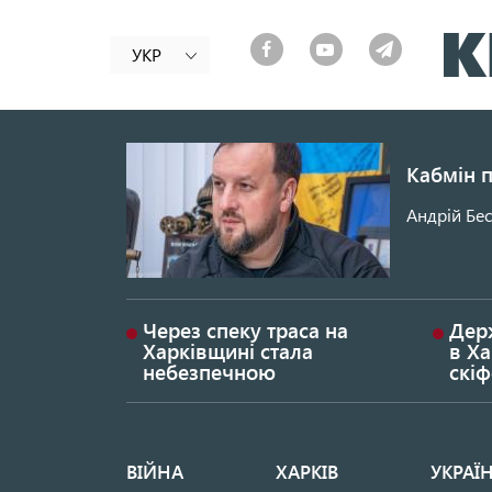
УКР
Кабмін 
Андрій Бес
Через спеку траса на
Дер
Харківщині стала
в Ха
небезпечною
скі
ВІЙНА
ХАРКІВ
УКРАЇ
Основная