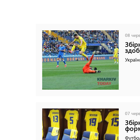
08 черв
Збір
здоб
Україн
07 черв
Збір
форм
Футбол