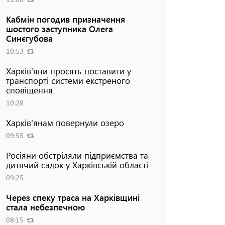
Кабмін погодив призначення
шостого заступника Олега
Синєгубова
10:53
Харків'яни просять поставити у
транспорті системи екстреного
сповіщення
10:28
Харків'янам повернули озеро
09:55
Росіяни обстріляли підприємства та
дитячий садок у Харківській області
09:25
Через спеку траса на Харківщині
стала небезпечною
08:15