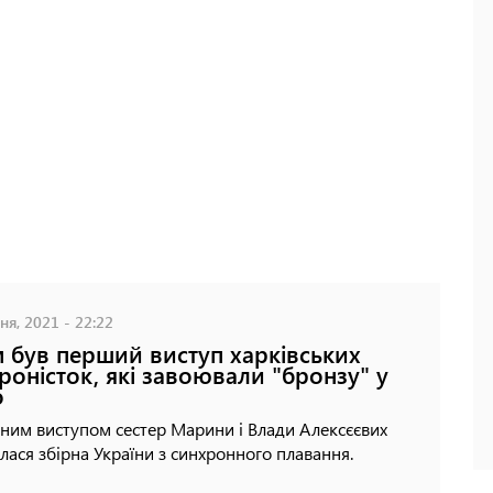
ня, 2021 - 22:22
 був перший виступ харківських
роністок, які завоювали "бронзу" у
о
им виступом сестер Марини і Влади Алексєєвих
лася збірна України з синхронного плавання.