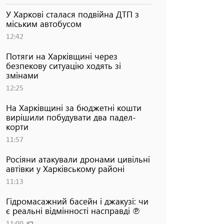
У Харкові сталася подвійна ДТП з
міським автобусом
12:42
Потяги на Харківщині через
безпекову ситуацію ходять зі
змінами
12:25
На Харківщині за бюджетні кошти
вирішили побудувати два падел-
корти
11:57
Росіяни атакували дронами цивільні
автівки у Харківському районі
11:13
Гідромасажний басейн і джакузі: чи
є реальні відмінності насправді ℗
11:00