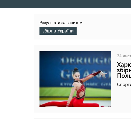
навигация
Результати за запитом:
збірна України
24 лист
Харк
збір
Пол
Спортс