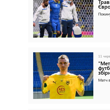
Трав
Євро
Покину
11 черв
"Мет
футб
збір
Матч в