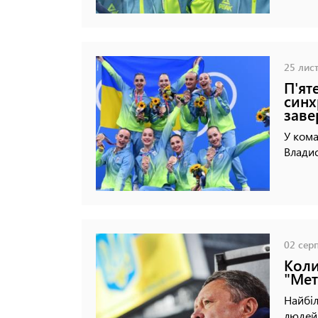
25 лист
П'ят
синх
заве
У кома
Владис
02 серп
Коли
"Мет
Найбі
людей