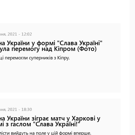
ня, 2021 - 12:02
на України у формі "Слава Україні"
ула перемогу над Кіпром (Фото)
ці перемогли суперників з Кіпру.
ня, 2021 - 18:30
на України зіграє матч у Харкові у
і з гаслом "Слава Україні!"
істи вийдуть на поле у цій формі вперше.