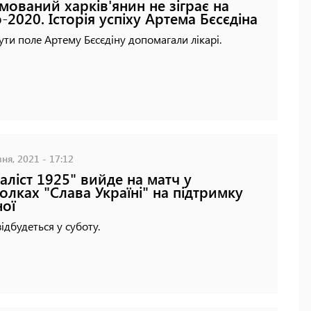
мований харків'янин не зіграє на
-2020. Історія успіху Артема Бєсєдіна
ти поле Артему Бєсєдіну допомагали лікарі.
ня, 2021 - 17:12
аліст 1925" вийде на матч у
олках "Слава Україні" на підтримку
ної
ідбудеться у суботу.