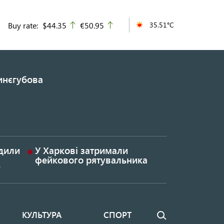
Buy rate:
$44.35
€50.95
35.51°C
up
up
инєгубова
удили
У Харкові затримали
фейкового рятувальника
КУЛЬТУРА
СПОРТ
Пошук