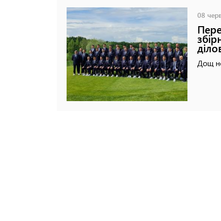
08 черв
Пере
збір
діло
Дощ не