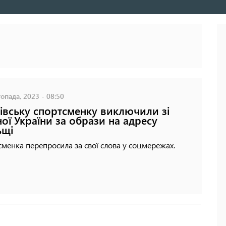
опада, 2023 - 08:50
івську спортсменку виключили зі
ної України за образи на адресу
ьщі
менка перепросила за свої слова у соцмережах.