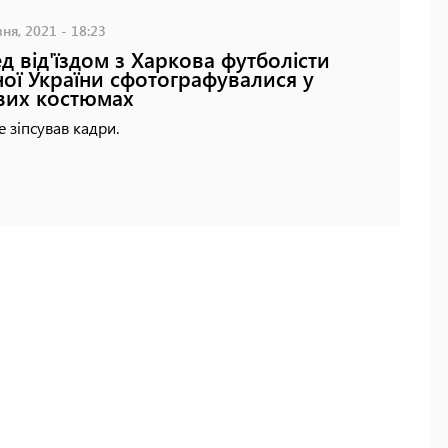
ня, 2021 - 18:23
д від'їздом з Харкова футболісти
ної України сфотографувалися у
вих костюмах
 зіпсував кадри.