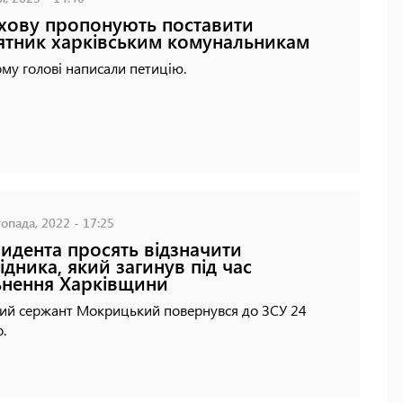
хову пропонують поставити
ятник харківським комунальникам
му голові написали петицію.
опада, 2022 - 17:25
идента просять відзначити
ідника, який загинув під час
ьнення Харківщини
ий сержант Мокрицький повернувся до ЗСУ 24
.