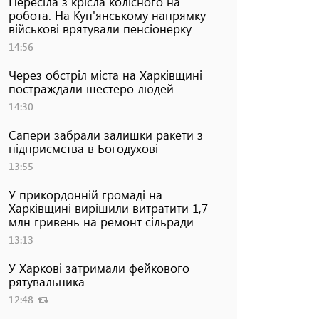
Пересіла з крісла колісного на
робота. На Куп'янському напрямку
військові врятували пенсіонерку
14:56
Через обстріл міста на Харківщині
постраждали шестеро людей
14:30
Сапери забрали залишки ракети з
підприємства в Богодухові
13:55
У прикордонній громаді на
Харківщині вирішили витратити 1,7
млн гривень на ремонт сільради
13:13
У Харкові затримали фейкового
рятувальника
12:48