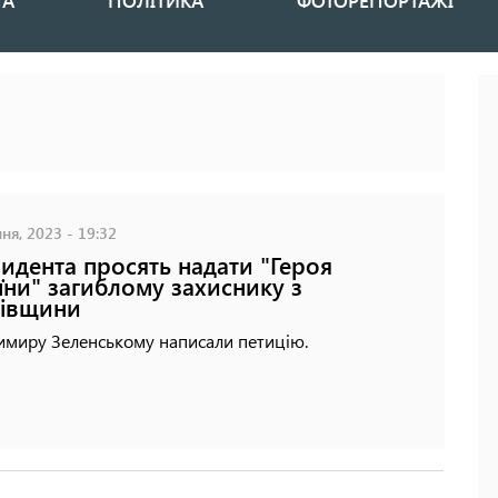
НА
ПОЛІТИКА
ФОТОРЕПОРТАЖІ
ня, 2023 - 19:32
идента просять надати "Героя
їни" загиблому захиснику з
ківщини
имиру Зеленському написали петицію.