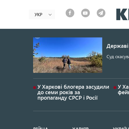
УКР
Державі 
Суд скасув
У Харкові блогера засудили
У Ха
до семи років за
фей
пропаганду СРСР і Росії