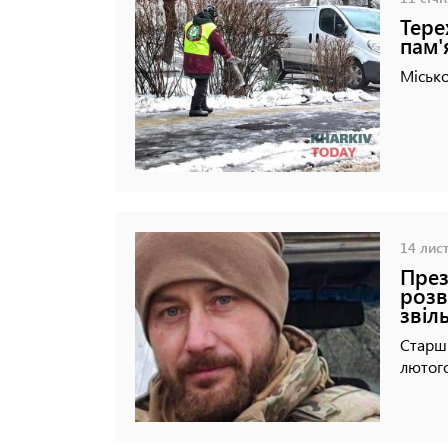
Тере
пам'
Місько
14 лист
През
розв
звіл
Старш
лютого