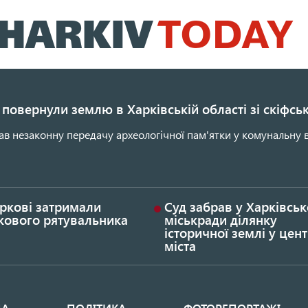
Перейти
до
основного
вмісту
повернули землю в Харківській області зі скіфс
ав незаконну передачу археологічної пам'ятки у комунальну в
ркові затримали
Суд забрав у Харківськ
кового рятувальника
міськради ділянку
історичної землі у цент
міста