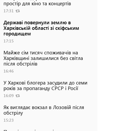
простір для кіно та концертів
17:31
Державі повернули землю в
Харківській області зі скіфським
городищем
17:15
Майже сім тисяч споживачів на
Харківщині залишилися без світла
після обстрілів
16:46
У Харкові блогера засудили до семи
років за пропаганду СРСР і Росії
16:09
Як виглядає вокзал в Лозовій після
обстрілу
15:23