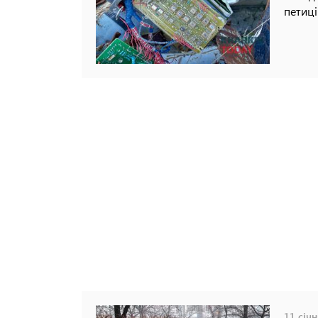
петиці
11 січн