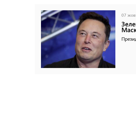
07 жовт
Зеле
Маск
Презид