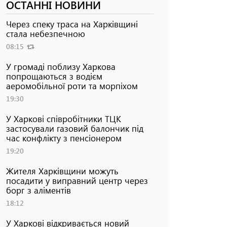
ОСТАННІ НОВИНИ
Через спеку траса на Харківщині
стала небезпечною
08:15
У громаді поблизу Харкова
попрощаються з водієм
аеромобільної роти та морпіхом
19:30
У Харкові співробітники ТЦК
застосували газовий балончик під
час конфлікту з пенсіонером
19:20
Жителя Харківщини можуть
посадити у виправний центр через
борг з аліментів
18:12
У Харкові відкривається новий