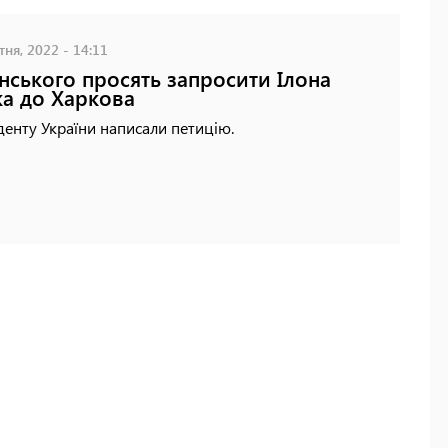
ня, 2022 - 14:11
нського просять запросити Ілона
а до Харкова
енту України написали петицію.