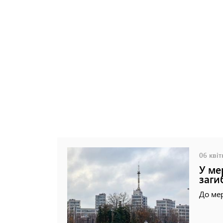
06 квіт
У ме
заги
До мер