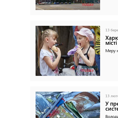
13 бере
Харк
місті
Меру 
13 люто
У пр
сис
Волод