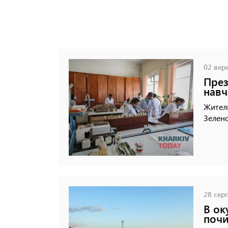
02 вере
През
навч
Жител
Зеленс
28 серп
В ок
почи