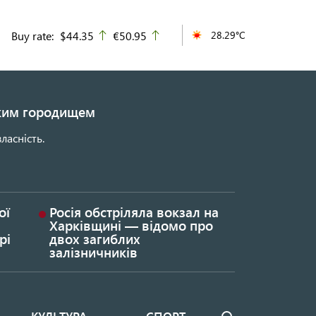
Buy rate:
$44.35
€50.95
28.29°C
up
up
ьким городищем
ласність.
ої
Росія обстріляла вокзал на
Харківщині — відомо про
рі
двох загиблих
залізничників