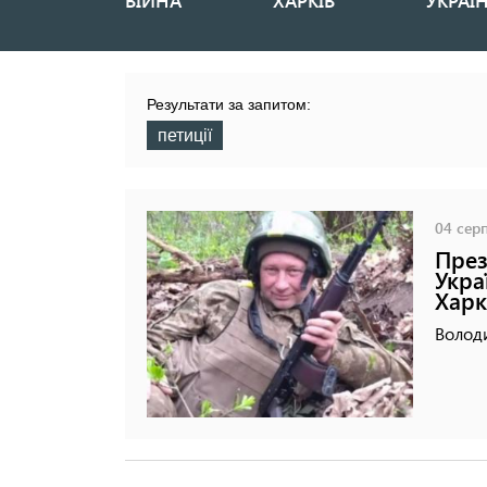
ВІЙНА
ХАРКІВ
УКРАЇ
Основная
навигация
Результати за запитом:
петиції
04 серп
През
Укра
Хар
Волод