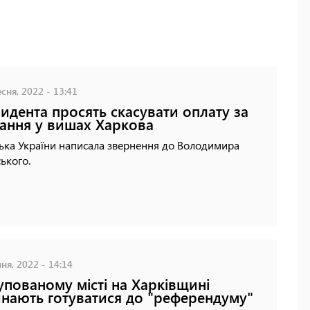
сня, 2022 - 13:41
идента просять скасувати оплату за
ання у вишах Харкова
ька України написала звернення до Володимира
ького.
ня, 2022 - 14:14
упованому місті на Харківщині
нають готуватися до "референдуму"