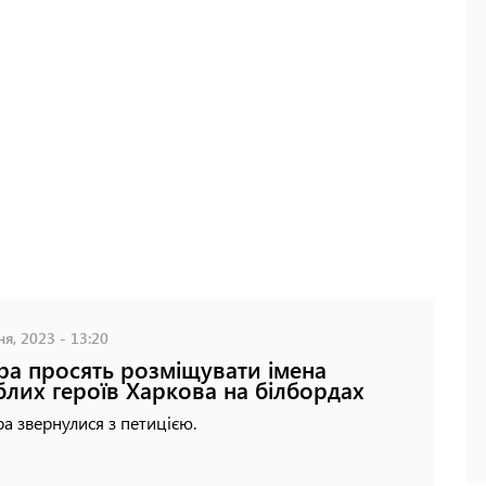
ня, 2023 - 13:20
ра просять розміщувати імена
блих героїв Харкова на білбордах
а звернулися з петицією.