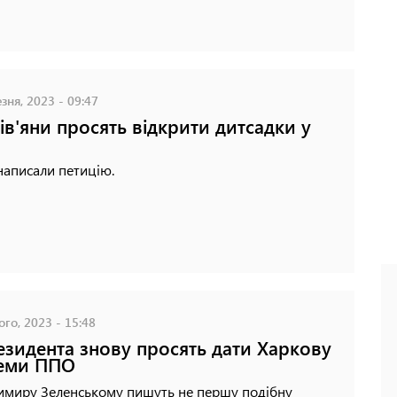
зня, 2023 - 09:47
ів'яни просять відкрити дитсадки у
написали петицію.
го, 2023 - 15:48
езидента знову просять дати Харкову
теми ППО
имиру Зеленському пишуть не першу подібну