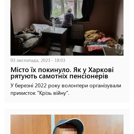
03 листопада, 2023 - 18:03
Місто їх покинуло. Як у Харкові
рятують самотніх пенсіонерів
У березні 2022 року волонтери організували
прихисток "Крізь війну".