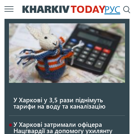
Перейти
РУС
П
до
основного
вмісту
У Харкові у 3,5 рази піднімуть
тарифи на воду та каналізацію
У Харкові затримали офіцера
Нацгвардії за допомогу ухилянту