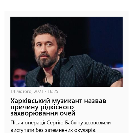
14 лютого, 2021 - 16:25
Харківський музикант назвав
причину рідкісного
захворювання очей
Після операції Сергію Бабкіну дозволили
виступати без затемнених окулярів.