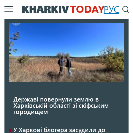
Перейти
РУС
П
до
основного
вмісту
Державі повернули землю в
Харківській області зі скіфським
городищем
У Харкові блогера засудили до