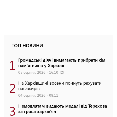
ТОП НОВИНИ
1
Громадські діячі вимагають прибрати сім
пам'ятників у Харкові
05 серпня, 2026 - 16:10
2
На Харківщині восени почнуть рахувати
пасажирів
04 серпня, 2026 - 08:11
3
Немовлятам видають медалі від Терехова
за гроші харків'ян