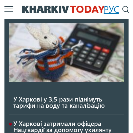
Перейти
РУС
П
до
основного
вмісту
У Харкові у 3,5 рази піднімуть
тарифи на воду та каналізацію
У Харкові затримали офіцера
Нацгвардії за допомогу ухилянту