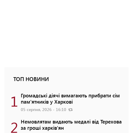
ТОП НОВИНИ
1
Громадські діячі вимагають прибрати сім
пам'ятників у Харкові
05 серпня, 2026 - 16:10
2
Немовлятам видають медалі від Терехова
за гроші харків'ян