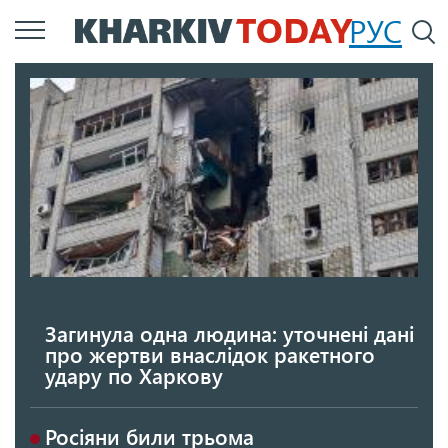
Перейти
РУС
П
до
основного
вмісту
Загинула одна людина: уточнені дані
про жертви внаслідок ракетного
удару по Харкову
Росіяни били трьома