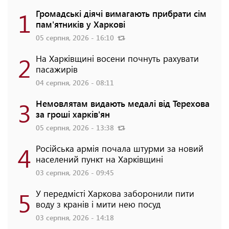
1
Громадські діячі вимагають прибрати сім
пам'ятників у Харкові
05 серпня, 2026 - 16:10
2
На Харківщині восени почнуть рахувати
пасажирів
04 серпня, 2026 - 08:11
3
Немовлятам видають медалі від Терехова
за гроші харків'ян
05 серпня, 2026 - 13:38
4
Російська армія почала штурми за новий
населений пункт на Харківщині
03 серпня, 2026 - 09:45
5
У передмісті Харкова заборонили пити
воду з кранів і мити нею посуд
03 серпня, 2026 - 14:18