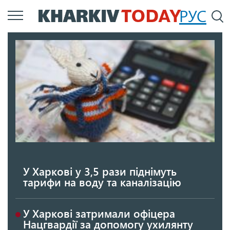
Перейти
РУС
П
до
основного
вмісту
У Харкові у 3,5 рази піднімуть
тарифи на воду та каналізацію
У Харкові затримали офіцера
Нацгвардії за допомогу ухилянту