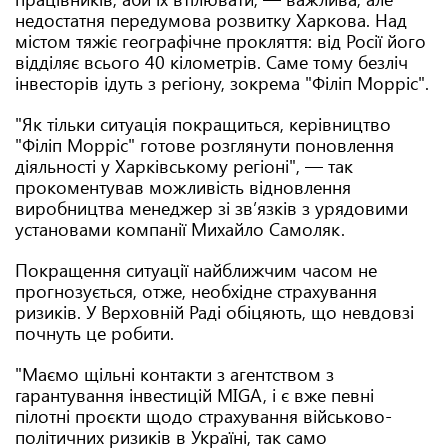
недостатня передумова розвитку Харкова. Над
містом тяжіє географічне прокляття: від Росії його
відділяє всього 40 кілометрів. Саме тому безліч
інвесторів ідуть з регіону, зокрема "Філіп Морріс".
"Як тільки ситуація покращиться, керівництво
"Філіп Морріс" готове розглянути поновлення
діяльності у Харківському регіоні", — так
прокоментував можливість відновлення
виробництва менеджер зі звʼязків з урядовими
установами компанії Михайло Самоляк.
Покращення ситуації найближчим часом не
прогнозується, отже, необхідне страхування
ризиків. У Верховній Раді обіцяють, що невдовзі
почнуть це робити.
"Маємо щільні контакти з агентством з
гарантування інвестицій MIGA, і є вже певні
пілотні проєкти щодо страхування військово-
політичних ризиків в Україні, так само