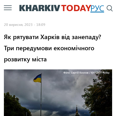
Перейти
РУС
П
до
основного
20 вересня, 2023 - 18:09
вмісту
Як рятувати Харків від занепаду?
Три передумови економічного
розвитку міста
Фото: Сергій Козлов / KHARKIV Today