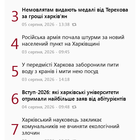
3
Немовлятам видають медалі від Терехова
за гроші харків'ян
05 серпня, 2026 - 13:38
4
Російська армія почала штурми за новий
населений пункт на Харківщині
03 серпня, 2026 - 09:45
5
У передмісті Харкова заборонили пити
воду з кранів і мити нею посуд
03 серпня, 2026 - 14:18
6
Вступ-2026: які харківські університети
отримали найбільше заяв від абітурієнтів
04 серпня, 2026 - 09:48
Харківський науковець закликає
7
комунальників не вчиняти екологічний
злочин