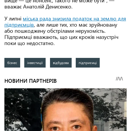
вище — це нонсенс, такого не може бути", —
вважає Анатолій Денисенко.
У липні
міська рада знизила податок на землю для
підприємців
, але лише тих, хто має зруйновану
або пошкоджену обстрілами нерухомість.
Підприємці вважають, що цих кроків назустріч
поки що недостатно.
бізнес
інвестиції
відбудова
підприємці