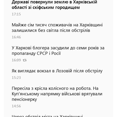
Державі повернули землю в Харківській
області зі скіфським городищем
17:15
Майже сім тисяч споживачів на Харківщині
залишилися без світла після обстрілів
16:46
У Харкові блогера засудили до семи років за
пропаганду СРСР і Росії
16:09
Як виглядає вокзал в Лозовій після обстрілу
15:23
Пересіла з крісла колісного на робота. На
Куп'янському напрямку військові врятували
пенсіонерку
14:56
Через обстріл міста на Харківщині