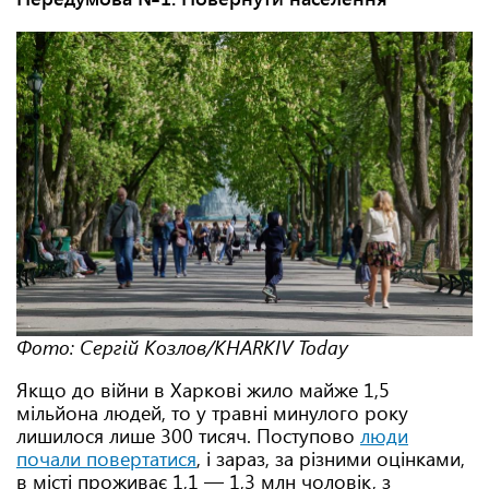
Фото: Сергій Козлов/KHARKIV Today
Якщо до війни в Харкові жило майже 1,5
мільйона людей, то у травні минулого року
лишилося лише 300 тисяч. Поступово
люди
почали повертатися
, і зараз, за різними оцінками,
в місті проживає 1,1 — 1,3 млн чоловік, з