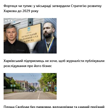
Фортеця чи тупик: у міськраді затвердили Стратегію розвитку
Харкова до 2029 року
Харківський підприємець не хоче, щоб журналісти публікували
розслідування про його бізнес
Площа Свободи без парковки, велодоріжки та єдиний проїзний