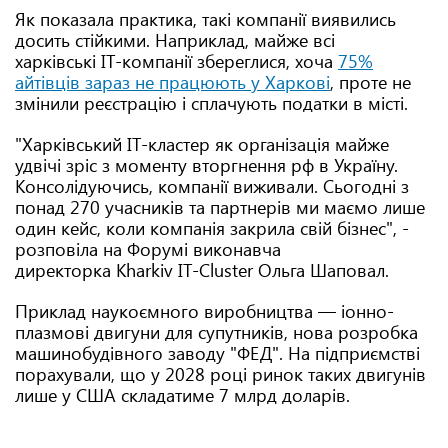
Як показала практика, такі компанії виявились
досить стійкими. Наприклад, майже всі
харківські IT-компанії збереглися, хоча
75%
айтівців зараз не працюють у Харкові
, проте не
змінили реєстрацію і сплачують податки в місті.
"Харківський IT-кластер як організація майже
удвічі зріс з моменту вторгнення рф в Україну.
Консолідуючись, компанії виживали. Сьогодні з
понад 270 учасників та партнерів ми маємо лише
один кейс, коли компанія закрила свій бізнес", -
розповіла на Форумі виконавча
директорка Kharkiv IT-Cluster Ольга Шаповал.
Приклад наукоємного виробництва — іонно-
плазмові двигуни для супутників, нова розробка
машинобудівного заводу "ФЕД". На підприємстві
порахували, що у 2028 році ринок таких двигунів
лише у США складатиме 7 млрд доларів.