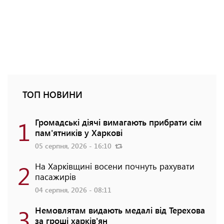
ТОП НОВИНИ
1
Громадські діячі вимагають прибрати сім
пам'ятників у Харкові
05 серпня, 2026 - 16:10
2
На Харківщині восени почнуть рахувати
пасажирів
04 серпня, 2026 - 08:11
3
Немовлятам видають медалі від Терехова
за гроші харків'ян