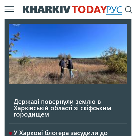
Перейти
РУС
П
до
основного
вмісту
Державі повернули землю в
Харківській області зі скіфським
городищем
У Харкові блогера засудили до