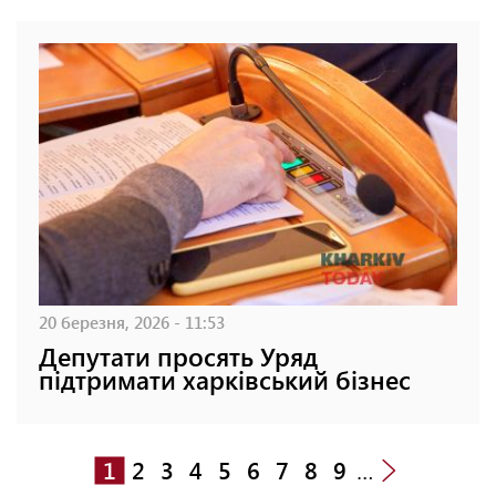
20 березня, 2026 - 11:53
Депутати просять Уряд
підтримати харківський бізнес
1
2
3
4
5
6
7
8
9
…