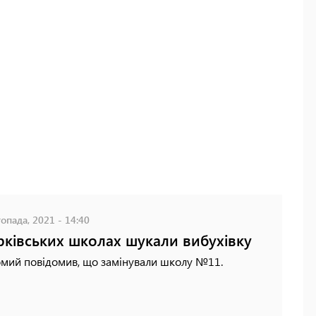
опада, 2021 - 14:40
рківських школах шукали вибухівку
омий повідомив, що замінували школу №11.