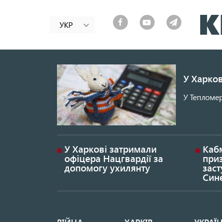
УКР
У Харков
У Тепломер
У Харкові затримали
Каб
офіцера Нацгвардії за
при
допомогу ухилянту
заст
Син