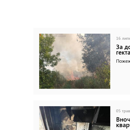
16 липн
За д
гект
Пожежі
05 трав
Вноч
квар