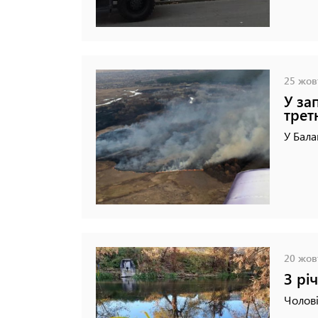
25 жовт
У за
трет
У Бала
20 жовт
З рі
Чолові