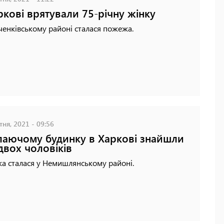
ркові врятували 75-річну жінку
енківському районі сталася пожежа.
ня, 2021 - 09:56
лаючому будинку в Харкові знайшли
 двох чоловіків
а сталася у Немишлянському районі.