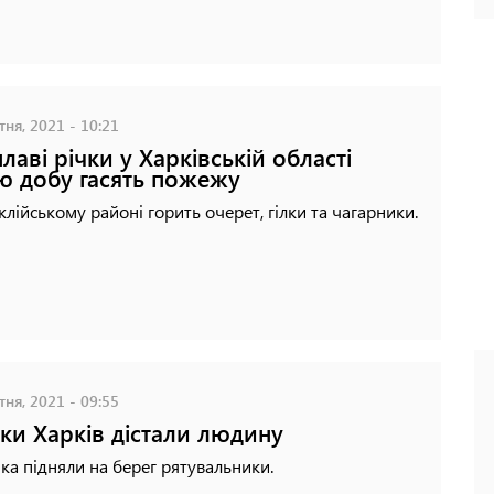
ня, 2021 - 10:21
плаві річки у Харківській області
ю добу гасять пожежу
клійському районі горить очерет, гілки та чагарники.
ня, 2021 - 09:55
чки Харків дістали людину
ка підняли на берег рятувальники.