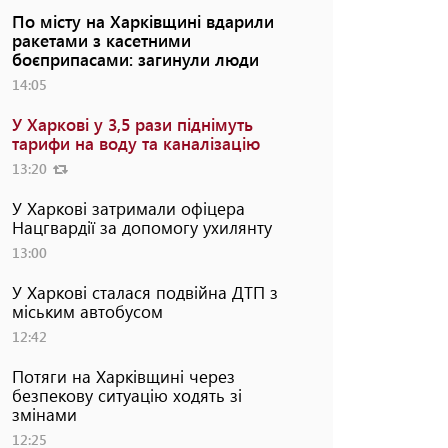
По місту на Харківщині вдарили
ракетами з касетними
боєприпасами: загинули люди
14:05
У Харкові у 3,5 рази піднімуть
тарифи на воду та каналізацію
13:20
У Харкові затримали офіцера
Нацгвардії за допомогу ухилянту
13:00
У Харкові сталася подвійна ДТП з
міським автобусом
12:42
Потяги на Харківщині через
безпекову ситуацію ходять зі
змінами
12:25