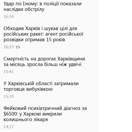
Удар по Ізюму: в поліції показали
наслідки обстрілу
16:54
Обходив Харків і шукав цілі для
російських ракет: агент російської
розвідки отримав 15 років
16:23
Смертність на дорогах Харківщини
за місяць зросла більш ніж удвічі
15:41
У Харківській області затримали
торговця вибухівкою
15:19
Фейковий психіатричний діагноз за
$6500: у Харкові викрили
колишнього лікаря
14:27