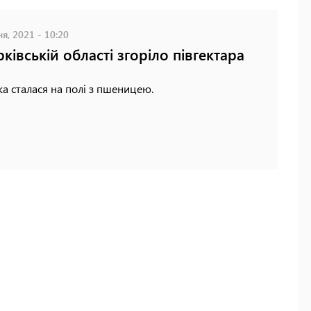
я, 2021 - 10:20
рківській області згоріло півгектара
 сталася на полі з пшеницею.