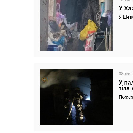
У Ха
У Шевч
08 жовт
У па
тіла
Пожеж