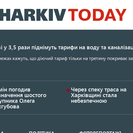
Перейти
до
основного
вмісту
і у 3,5 рази піднімуть тарифи на воду та каналіза
ежах кажуть, що діючий тариф тільки на третину покриває за
мін погодив
Через спеку траса на
значення шостого
Харківщині стала
упника Олега
небезпечною
єгубова