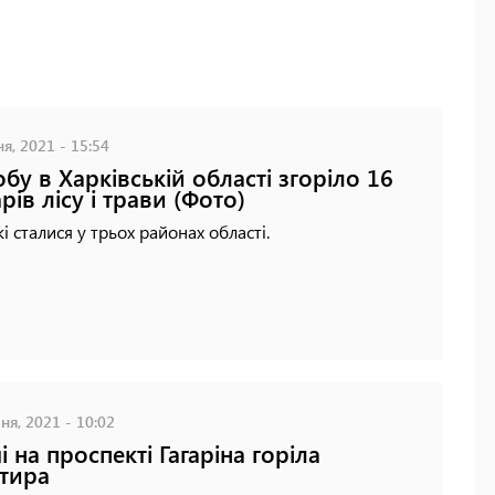
я, 2021 - 15:54
обу в Харківській області згоріло 16
арів лісу і трави (Фото)
 сталися у трьох районах області.
ня, 2021 - 10:02
і на проспекті Гагаріна горіла
тира