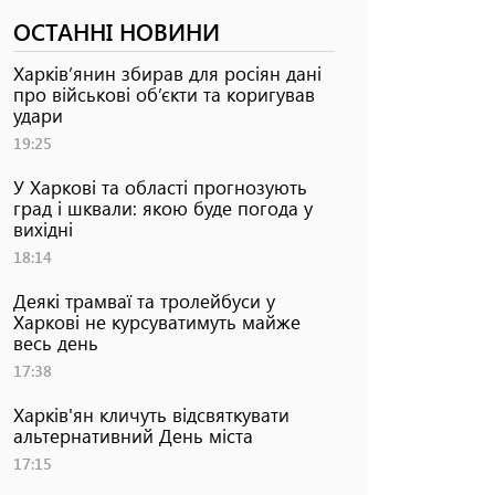
ОСТАННІ НОВИНИ
Харків’янин збирав для росіян дані
про військові об’єкти та коригував
удари
19:25
У Харкові та області прогнозують
град і шквали: якою буде погода у
вихідні
18:14
Деякі трамваї та тролейбуси у
Харкові не курсуватимуть майже
весь день
17:38
Харків'ян кличуть відсвяткувати
альтернативний День міста
17:15