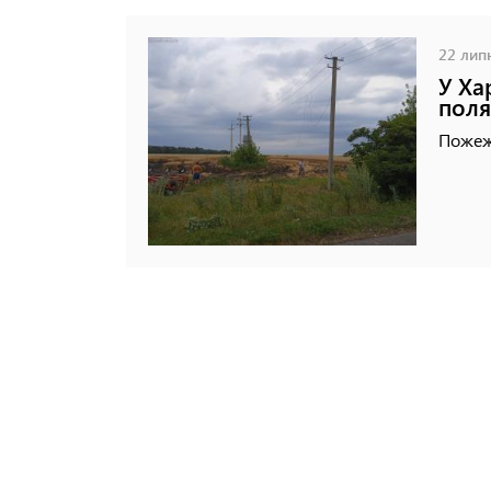
22 липн
У Ха
поля
Пожежа