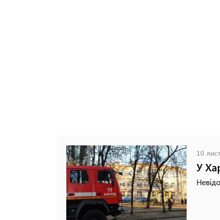
10 лист
У Ха
Невід