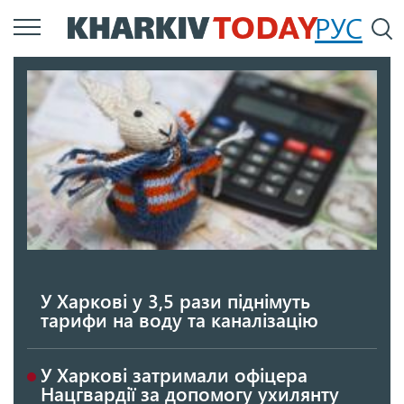
Перейти
РУС
П
до
основного
вмісту
У Харкові у 3,5 рази піднімуть
тарифи на воду та каналізацію
У Харкові затримали офіцера
Нацгвардії за допомогу ухилянту