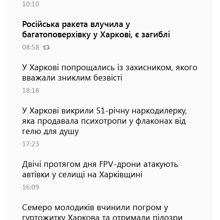
10:10
Російська ракета влучила у
багатоповерхівку у Харкові, є загиблі
08:58
У Харкові попрощались із захисником, якого
вважали зниклим безвісті
18:18
У Харкові викрили 51-річну наркодилерку,
яка продавала психотропи у флаконах від
гелю для душу
17:23
Двічі протягом дня FPV-дрони атакують
автівки у селищі на Харківщині
16:09
Семеро молодиків вчинили погром у
гуртожитку Харкова та отримали підозри