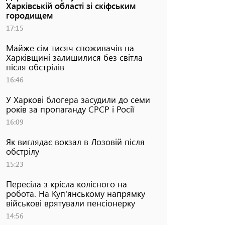
Харківській області зі скіфським
городищем
17:15
Майже сім тисяч споживачів на
Харківщині залишилися без світла
після обстрілів
16:46
У Харкові блогера засудили до семи
років за пропаганду СРСР і Росії
16:09
Як виглядає вокзал в Лозовій після
обстрілу
15:23
Пересіла з крісла колісного на
робота. На Куп'янському напрямку
військові врятували пенсіонерку
14:56