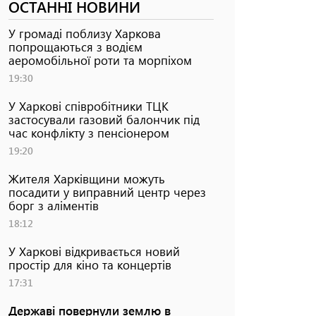
ОСТАННІ НОВИНИ
У громаді поблизу Харкова
попрощаються з водієм
аеромобільної роти та морпіхом
19:30
У Харкові співробітники ТЦК
застосували газовий балончик під
час конфлікту з пенсіонером
19:20
Жителя Харківщини можуть
посадити у виправний центр через
борг з аліментів
18:12
У Харкові відкривається новий
простір для кіно та концертів
17:31
Державі повернули землю в