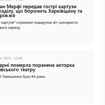
іан Мерфі передав гострі картузи
озділу, що боронить Харківщину та
оріжжя
і картузи" отримали подарунок віт сценариста
вого серіалу.
я, 2024 - 12:48
карні померла поранена акторка
івського театру
ії Тимошенко було 84 роки.