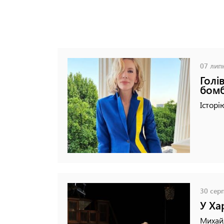
07 липн
Голі
бомб
Історі
30 серп
У Ха
Михайл