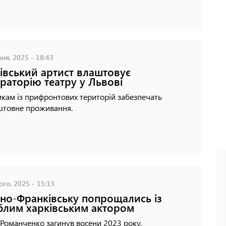
ня, 2025 - 18:43
івський артист влаштовує
раторію театру у Львові
кам із прифронтових територій забезпечать
штовне проживання.
го, 2025 - 15:13
ано-Франківську попрощались із
блим харківським актором
Романченко загинув восени 2023 року.