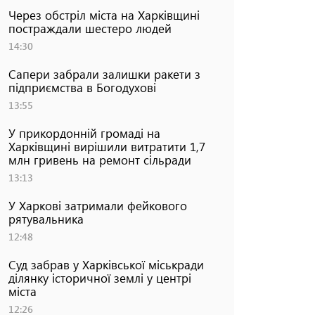
Через обстріл міста на Харківщині
постраждали шестеро людей
14:30
Сапери забрали залишки ракети з
підприємства в Богодухові
13:55
У прикордонній громаді на
Харківщині вирішили витратити 1,7
млн гривень на ремонт сільради
13:13
У Харкові затримали фейкового
рятувальника
12:48
Суд забрав у Харківської міськради
ділянку історичної землі у центрі
міста
12:26