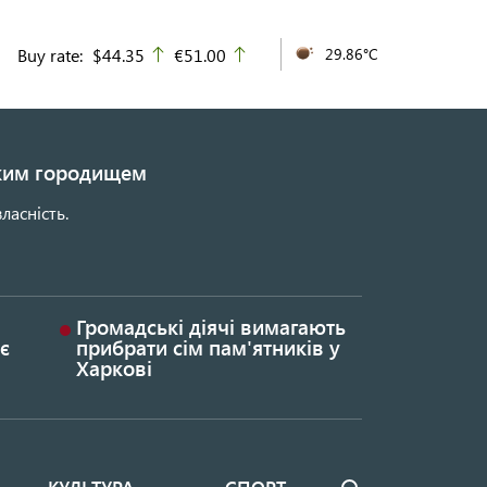
Buy rate:
$44.35
€51.00
29.86°C
up
up
ьким городищем
ласність.
Громадські діячі вимагають
є
прибрати сім пам'ятників у
Харкові