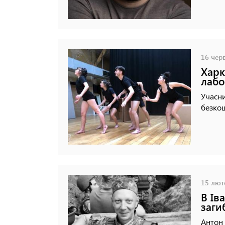
16 черв
Харк
лабо
Учасни
безко
15 люто
В Ів
заги
Антон 