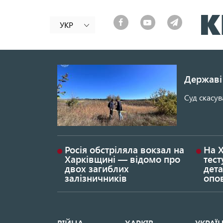
УКР
Державі 
Суд скасув
Росія обстріляла вокзал на
На 
Харківщині — відомо про
тест
двох загиблих
дета
залізничників
опо