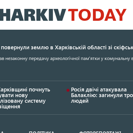
Перейти
до
основного
вмісту
повернули землю в Харківській області зі скіфс
ав незаконну передачу археологічної пам'ятки у комунальну в
Харківщині почнуть
Росія двічі атакувала
увати нову
Балаклію: загинули тро
лізовану систему
людей
віщення