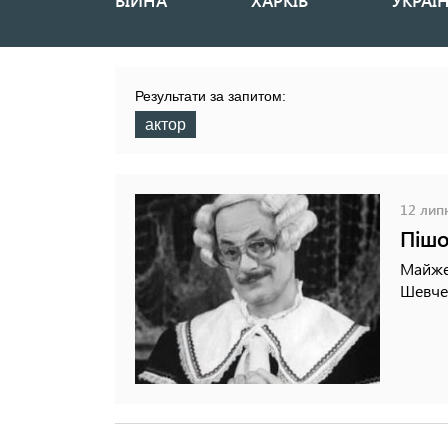
ВІЙНА
ХАРКІВ
УКРАЇ
Основная
навигация
Результати за запитом:
актор
12 липн
Пішо
Майже 
Шевче