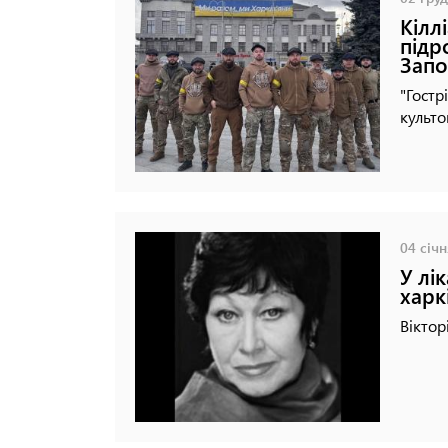
Кілл
підр
Зап
"Гостр
культо
04 січн
У лі
харк
Віктор