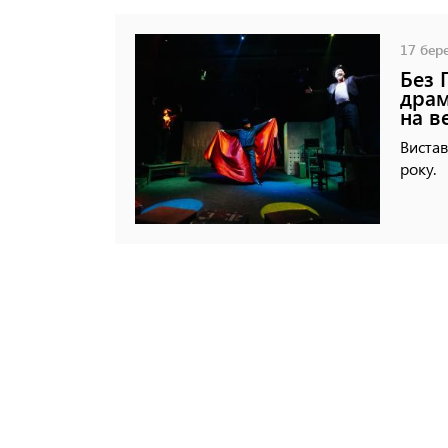
17 бере
Без 
драм
на в
Вистав
року.