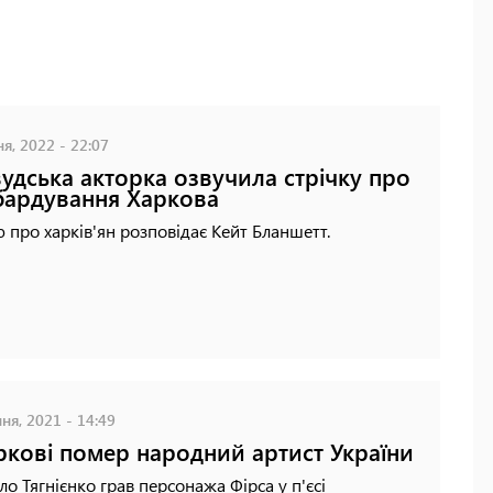
я, 2022 - 22:07
вудська акторка озвучила стрічку про
ардування Харкова
ю про харків'ян розповідає Кейт Бланшетт.
ня, 2021 - 14:49
ркові помер народний артист України
о Тягнієнко грав персонажа Фірса у п'єсі