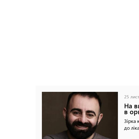
25 лист
На в
в ор
Зірка 
до ліка