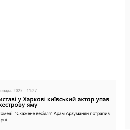
опада, 2025 - 11:27
иставі у Харкові київський актор упав
кестрову яму
комедії "Скажене весілля" Арам Арзуманян потрапив
рні.