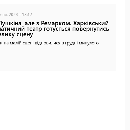
зня, 2023 - 18:17
Пушкіна, але з Ремарком. Харківський
атичний театр готується повернутись
елику сцену
и на малій сцені відновилися в грудні минулого