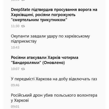
DeepState підтвердив просування ворога на
Харківщині, росіяни погрожують
"смертельним трикутником"
11:30
Окупанти завдали удару по харківському
підприємству
10:43
Росіяни атакували Харків чотирма
"Бандеролями" (Оновлено)
10:07
У передмісті Харкова на добу відключать газ
09:46
Російський дрон убив польського волонтера
у Харкові
09:01