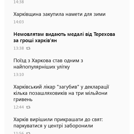
14:38
Харківщина закупила намети для зими
14:03
Немовлятам видають медалі від Терехова
за гроші харків'ян
13:38
Поїзд з Харкова став одним з
найпопулярніших улітку
13:10
Харківський лікар "загубив" у декларації
кілька позашляховиків на три мільйони
гривень
12:44
Харків вирішили прикрашати до свят:
паркуватися у центрі заборонили
11:56