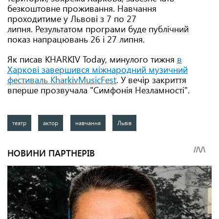
безкоштовне проживання. Навчання
проходитиме у Львові з 7 по 27
липня. Результатом програми буде публічний
показ напрацювань 26 і 27 липня.
Як писав KHARKIV Today, минулого тижня
в
Харкові завершився міжнародний музичний
фестиваль KharkivMusicFest
. У вечір закриття
вперше прозвучала "Симфонія Незламності".
театр
актор
навчання
Львів