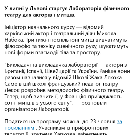
У липні у Львові стартує Лабораторія фізичного
театру для акторів і митців.
Ініціатор навчального курсу — відомий
харківський актор і театральний діяч Микола
Набока. Три тижні поспіль юні митці вивчатимуть
філософію та техніку сценічного руху, шукатимуть
нові форми взаємодії тіла та простору.
"Викладачі та викладачка лабораторії — актори з
Британії, Іспанії, Швейцарії та України. Раніше вони
разом навчалися у відомій Школі Жака Лекока.
Саме в цій школі французький педагог театру
Лекок розробив методологію фізичного театру.
Тепер, щоб вивчити її, у Францію приїжджають
сотні митців з усього світу", — розповіли
організатори Лабораторії.
Податися на програму можна до 23 червня
за
посиланням
. Учасникам із прифронтових
територій, зокрема Харкова, забезпечать