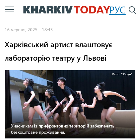
Перейти
РУС
П
до
основного
16 червня, 2025 - 18:43
вмісту
Харківський артист влаштовує
лабораторію театру у Львові
Фото: "Збруч"
Учасникам із прифронтових територій забезпечать
безкоштовне проживання.