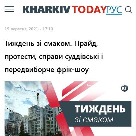
Перейти
РУС
П
до
основного
19 вересня, 2021 - 17:10
вмісту
Тиждень зі смаком. Прайд,
протести, справи суддівські і
передвиборче фрік-шоу
Ілюстрація: Микита Лисенко.