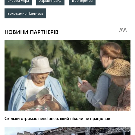
вибори мера
Харків-прайд
Ігор Терехов
Володимир Плетньов