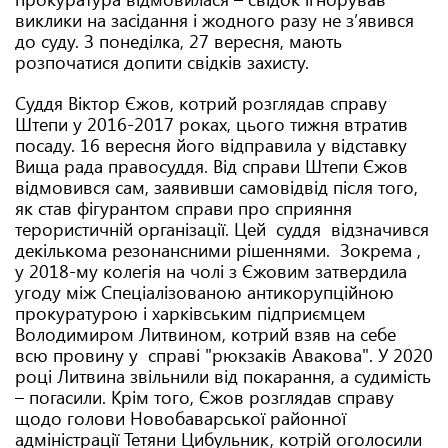
виклики на засідання і жодного разу не з’явився
до суду. З понеділка, 27 вересня, мають
розпочатися допити свідків захисту.
Суддя Віктор Єжов, котрий розглядав справу
Штепи у 2016-2017 роках, цього тижня втратив
посаду. 16 вересня його відправила у відставку
Вища рада правосуддя. Від справи Штепи Єжов
відмовився сам, заявивши самовідвід після того,
як став фігурантом справи про сприяння
терористичній організації. Цей суддя відзначився
декількома резонансними рішеннями. Зокрема ,
у 2018-му колегія на чолі з Єжовим затвердила
угоду між Спеціалізованою антикорупційною
прокуратурою і харківським підприємцем
Володимиром Литвином, котрий взяв на себе
всю провину у справі "рюкзаків Авакова". У 2020
році Литвина звільнили від покарання, а судимість
– погасили. Крім того, Єжов розглядав справу
щодо голови Новобаварської районної
адміністрації Тетяни Цибульник, котрій оголосили