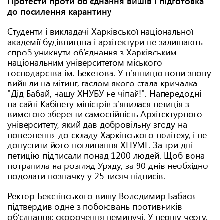
Протести проти об’єднання вишів і підготовка
до посилення карантину
Студенти і викладачі Харківської національної
академії будівництва і архітектури не залишають
спроб уникнути об’єднання з Харківським
національним університетом міського
господарства ім. Бекетова. У п’ятницю вони знову
вийшли на мітинг, гаслом якого стала кричалка
"Дід Бабай, нашу ХНУБУ не чіпай!". Напередодні
на сайті Кабінету міністрів з’явилася петиція з
вимогою зберегти самостійність Архітектурного
університету, який дав добровільну згоду на
повернення до складу Харківського політеху, і не
допустити його поглинання ХНУМГ. За три дні
петицію підписали понад 1200 людей. Щоб вона
потрапила на розгляд Уряду, за 90 днів необхідно
подолати позначку у 25 тисяч підписів.
Ректор Бекетівського вишу Володимир Бабаєв
підтвердив одне з побоювань противників
об’єднання: скорочення неминучі. У першу чергу,