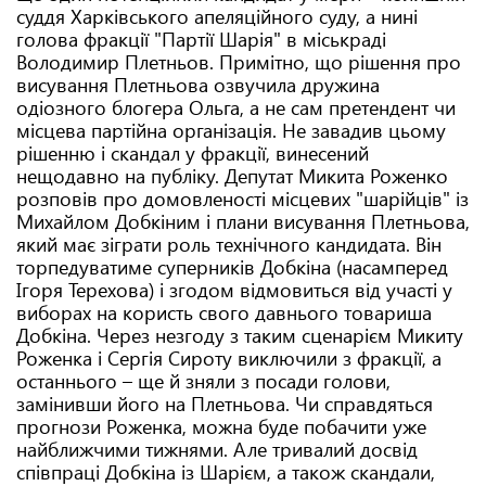
суддя Харківського апеляційного суду, а нині
голова фракції "Партії Шарія" в міськраді
Володимир Плетньов. Примітно, що рішення про
висування Плетньова озвучила дружина
одіозного блогера Ольга, а не сам претендент чи
місцева партійна організація. Не завадив цьому
рішенню і скандал у фракції, винесений
нещодавно на публіку. Депутат Микита Роженко
розповів про домовленості місцевих "шарійців" із
Михайлом Добкіним і плани висування Плетньова,
який має зіграти роль технічного кандидата. Він
торпедуватиме суперників Добкіна (насамперед
Ігоря Терехова) і згодом відмовиться від участі у
виборах на користь свого давнього товариша
Добкіна. Через незгоду з таким сценарієм Микиту
Роженка і Сергія Сироту виключили з фракції, а
останнього – ще й зняли з посади голови,
замінивши його на Плетньова. Чи справдяться
прогнози Роженка, можна буде побачити уже
найближчими тижнями. Але тривалий досвід
співпраці Добкіна із Шарієм, а також скандали,