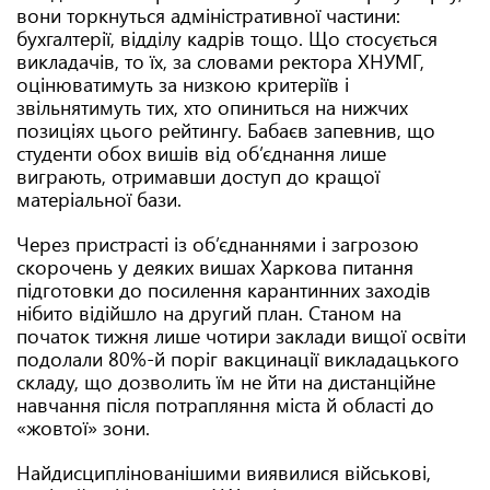
вони торкнуться адміністративної частини:
бухгалтерії, відділу кадрів тощо. Що стосується
викладачів, то їх, за словами ректора ХНУМГ,
оцінюватимуть за низкою критеріїв і
звільнятимуть тих, хто опиниться на нижчих
позиціях цього рейтингу. Бабаєв запевнив, що
студенти обох вишів від об’єднання лише
виграють, отримавши доступ до кращої
матеріальної бази.
Через пристрасті із об’єднаннями і загрозою
скорочень у деяких вишах Харкова питання
підготовки до посилення карантинних заходів
нібито відійшло на другий план. Станом на
початок тижня лише чотири заклади вищої освіти
подолали 80%-й поріг вакцинації викладацького
складу, що дозволить їм не йти на дистанційне
навчання після потрапляння міста й області до
«жовтої» зони.
Найдисциплінованішими виявилися військові,