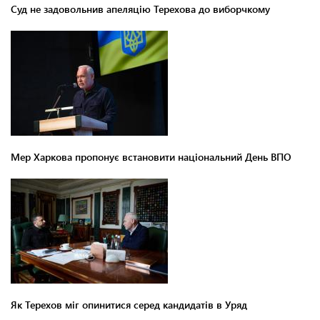
Суд не задовольнив апеляцію Терехова до виборчкому
Мер Харкова пропонує встановити національний День ВПО
Як Терехов міг опинитися серед кандидатів в Уряд