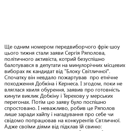
Ще одним номером передвиборчого фрік-шоу
цього тижня стали заяви Сергія Ряполова,
політичного активіста, котрий безуспішно
балотувався в депутати на минулорічних місцевих
виборах як кандидат від "Блоку Світличної".
Спочатку він невдало пожартував про етнічне
походження Добкіна і Кернеса. І згодом, поки не
вляглася хвиля обурення, заявив про готовність
кинути виклик Добкіну і Терехову у мерських
перегонах. Потім цю заяву було поспішно
спростовано. І неважливо, робив це Ряполов
лише заради хайпу і нагадування про себе чи
свідомо попрацював на конкурентів Свтличної.
Адже своїми діями від підклав їй свиню: