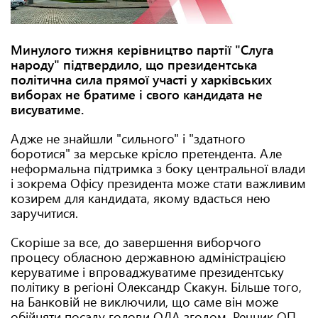
Минулого тижня керівництво партії "Слуга
народу" підтвердило, що президентська
політична сила прямої участі у харківських
виборах не братиме і свого кандидата не
висуватиме.
Адже не знайшли "сильного" і "здатного
боротися" за мерське крісло претендента. Але
неформальна підтримка з боку центральної влади
і зокрема Офісу президента може стати важливим
козирем для кандидата, якому вдасться нею
заручитися.
Скоріше за все, до завершення виборчого
процесу обласною державною адміністрацією
керуватиме і впроваджуватиме президентську
політику в регіоні Олександр Скакун. Більше того,
на Банковій не виключили, що саме він може
обійняти посаду голови ОДА згодом. Речник ОП