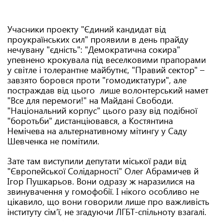
Учасники проекту "Єдиний кандидат від
проукраїнських сил" проявили в день прайду
нечувану "єдність": "Демократична сокира"
упевнено крокувала під веселковими прапорами
у світле і толерантне майбутнє, "Правий сектор" –
завзято боровся проти "гомодиктатури", але
постраждав від цього лише волонтерський намет
"Все для перемоги!" на Майдані Свободи.
"Національний корпус" цього разу від подібної
"боротьби" дистанціювався, а Костянтина
Немічева на альтернативному мітингу у Саду
Шевченка не помітили.
Зате там виступили депутати міської ради від
"Європейської Солідарності" Олег Абрамичев й
Ігор Пушкарьов. Вони одразу ж наразилися на
звинувачення у гомофобії. І нікого особливо не
цікавило, що вони говорили лише про важливість
інституту сім’ї, не згадуючи ЛГБТ-спільноту взагалі.