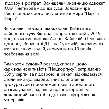
підозру в розтраті. Захищала чиновницю адвокат
Юлія Плетньова – дочка судді Володимира
Плетньова, котрого висуватиме в мери "Партія
Шарія".
Звільнили з посади також суддю Київського
районного суду Віктора Попраса, котрий у 2019
році оголосив вироки Альоні Зайцевій і Геннадію
Дронову. Винуватці ДТП на Сумській, що забрала
життя шістьох людей, отримали по 10 років
позбавлення волі.
Тим часом судовий розгляд справи щодо
харківських активістів "Нацкорпусу", затриманих
СБУ у серпні за підозрою в рекеті, відкладається.
Столичний суд задовольнив клопотання
прокуратури і продовжив термін досудового
розслідування, надавши правоохоронцям
додатковий час на збір доказів і оформлення
матеріалів.