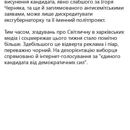
висунення кандидата, явно слабшого за Ігоря
Черняка, та ще й заплямованого антисемітськими
заявами, може лише дискредитувати
ексгубернаторку та її іменний політпроект.
Тим часом, згадувань про Світличну в харківських
медіа і соцмережах цього тижня стало помітно
більше. Здебільшого це відверта реклама і піар,
переважно чорний. На дезорієнтацію виборця
спрямовано й інтернет-голосування за "єдиного
кандидата від демократичних сил".