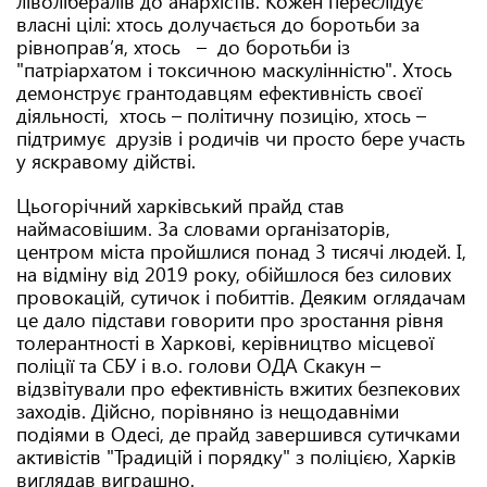
ліволібералів до анархістів. Кожен переслідує
власні цілі: хтось долучається до боротьби за
рівноправ’я, хтось – до боротьби із
"патріархатом і токсичною маскулінністю". Хтось
демонструє грантодавцям ефективність своєї
діяльності, хтось – політичну позицію, хтось –
підтримує друзів і родичів чи просто бере участь
у яскравому дійстві.
Цьогорічний харківський прайд став
наймасовішим. За словами організаторів,
центром міста пройшлися понад 3 тисячі людей. І,
на відміну від 2019 року, обійшлося без силових
провокацій, сутичок і побиттів. Деяким оглядачам
це дало підстави говорити про зростання рівня
толерантності в Харкові, керівництво місцевої
поліції та СБУ і в.о. голови ОДА Скакун –
відзвітували про ефективність вжитих безпекових
заходів. Дійсно, порівняно із нещодавніми
подіями в Одесі, де прайд завершився сутичками
активістів "Традицій і порядку" з поліцією, Харків
виглядав виграшно.