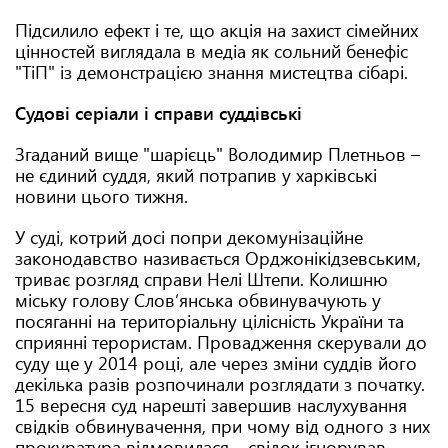
Підсилило ефект і те, що акція на захист сімейних
цінностей виглядала в медіа як сольний бенефіс
"ТіП" із демонстрацією знання мистецтва сібарі.
Судові серіали і справи суддівські
Згаданий вище "шарієць" Володимир Плетньов –
не єдиний суддя, який потрапив у харківські
новини цього тижня.
У суді, котрий досі попри декомунізаційне
законодавство називається Орджонікідзевським,
триває розгляд справи Нелі Штепи. Колишню
міську голову Слов’янська обвинувачують у
посяганні на територіальну цілісність України та
сприянні терористам. Провадження скерували до
суду ще у 2014 році, але через зміни суддів його
декілька разів розпочинали розглядати з початку.
15 вересня суд нарешті завершив наслухування
свідків обвинувачення, при чому від одного з них
прокуратура відмовилася – свідок ігнорував