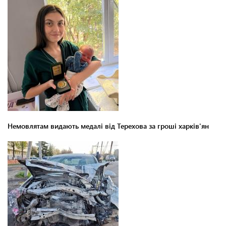
Немовлятам видають медалі від Терехова за гроші харків'ян