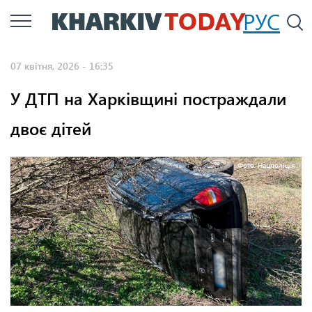
Перейти
РУС
П
до
основного
07 квітня, 2026 - 16:35
вмісту
У ДТП на Харківщині постраждали
двоє дітей
Фото: Нацполіція