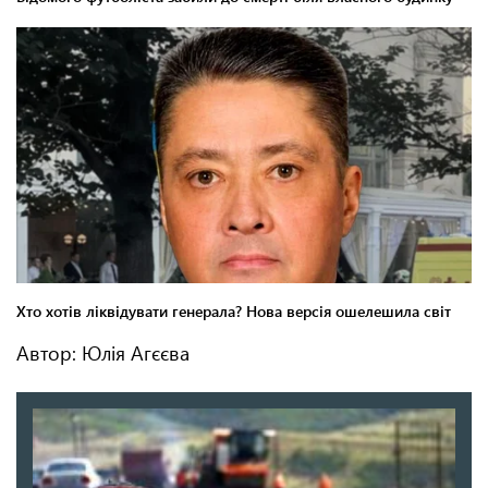
Автор: Юлія Агєєва