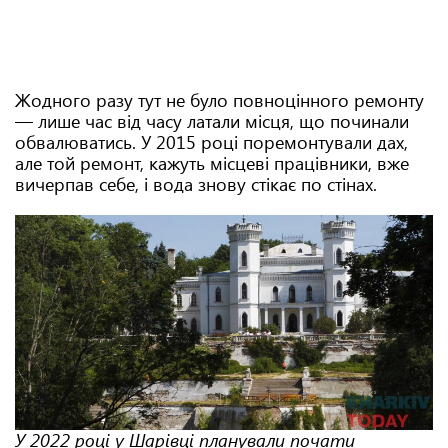
Жодного разу тут не було повноцінного ремонту
— лише час від часу латали місця, що починали
обвалюватись. У 2015 році поремонтували дах,
але той ремонт, кажуть місцеві працівники, вже
вичерпав себе, і вода знову стікає по стінах.
У 2022 році у Шарівці планували почати