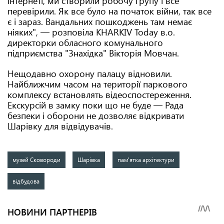
інтернеті, ми створили робочу групу і все
перевірили. Як все було на початок війни, так все
є і зараз. Вандальних пошкоджень там немає
ніяких", — розповіла KHARKIV Today в.о.
директорки обласного комунального
підприємства "Знахідка" Вікторія Мовчан.
Нещодавно охорону палацу відновили.
Найближчим часом на території паркового
комплексу встановлять відеоспостереження.
Екскурсій в замку поки що не буде — Рада
безпеки і оборони не дозволяє відкривати
Шарівку для відвідувачів.
музей Сковороди
Шарівка
пам'ятка архітектури
відбудова