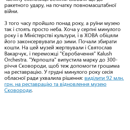
ракетного удару, на початку повномасштабної
війни.
З того часу пройшло понад року, а руїни музею
так і стоять просто неба. Хоча у серпні минулого
року і в Міністерстві культури, і в ХОВА обіцяли
його законсервувати до зими. Почали збирати
кошти. На цей музей жертвували і Святослав
Вакарчук, і переможці "Євробачення" Kalush
Orchestra. "Укрпошта" випустила марку до 300-
річчя Сковороди, щоб теж допомогти грошима
на реставрацію. У грудні минулого року сесія
обласної ради ухвалила рішення:
виділити 92 млн.
грн. на реставрацію та відновлення музею
Сковороди
.