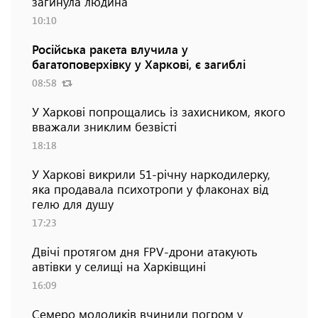
загинула людина
10:10
Російська ракета влучила у
багатоповерхівку у Харкові, є загиблі
08:58
У Харкові попрощались із захисником, якого
вважали зниклим безвісті
18:18
У Харкові викрили 51-річну наркодилерку,
яка продавала психотропи у флаконах від
гелю для душу
17:23
Двічі протягом дня FPV-дрони атакують
автівки у селищі на Харківщині
16:09
Семеро молодиків вчинили погром у