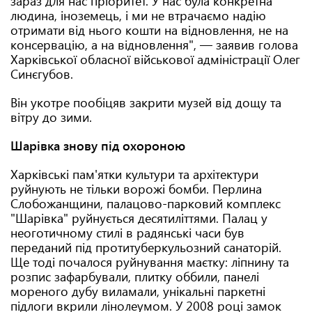
зараз для нас пріоритет. У нас була конкретна
людина, іноземець, і ми не втрачаємо надію
отримати від нього кошти на відновлення, не на
консервацію, а на відновлення", — заявив голова
Харківської обласної військової адміністрації Олег
Синєгубов.
Він укотре пообіцяв закрити музей від дощу та
вітру до зими.
Шарівка знову під охороною
Харківські пам'ятки культури та архітектури
руйнують не тільки ворожі бомби. Перлина
Слобожанщини, палацово-парковий комплекс
"Шарівка" руйнується десятиліттями. Палац у
неоготичному стилі в радянські часи був
переданий під протитуберкульозний санаторій.
Ще тоді почалося руйнування маєтку: ліпнину та
розпис зафарбували, плитку оббили, панелі
мореного дубу виламали, унікальні паркетні
підлоги вкрили лінолеумом. У 2008 році замок