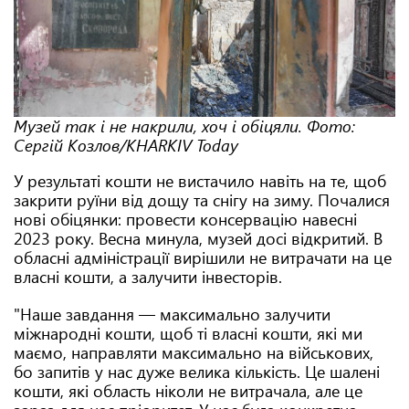
Музей так і не накрили, хоч і обіцяли. Фото:
Сергій Козлов/KHARKIV Today
У результаті кошти не вистачило навіть на те, щоб
закрити руїни від дощу та снігу на зиму. Почалися
нові обіцянки: провести консервацію навесні
2023 року. Весна минула, музей досі відкритий. В
обласні адміністрації вирішили не витрачати на це
власні кошти, а залучити інвесторів.
"Наше завдання — максимально залучити
міжнародні кошти, щоб ті власні кошти, які ми
маємо, направляти максимально на військових,
бо запитів у нас дуже велика кількість. Це шалені
кошти, які область ніколи не витрачала, але це