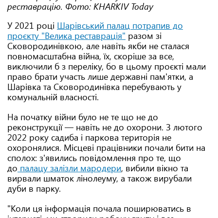
реставрацію. Фото: KHARKIV Today
У 2021 році
Шарівський палац потрапив до
проєкту "Велика реставрація"
разом зі
Сковородинівкою, але навіть якби не сталася
повномасштабна війна, їх, скоріше за все,
виключили б з переліку, бо в цьому проєкті мали
право брати участь лише державні пам'ятки, а
Шарівка та Сковородинівка перебувають у
комунальній власності.
На початку війни було не те що не до
реконструкції — навіть не до охорони. З лютого
2022 року садиба і паркова територія не
охоронялися. Місцеві працівники почали бити на
сполох: з'явились повідомлення про те, що
до
палацу залізли мародери
, вибили вікно та
вирвали шматок лінолеуму, а також вирубали
дуби в парку.
"Коли ця інформація почала поширюватись в