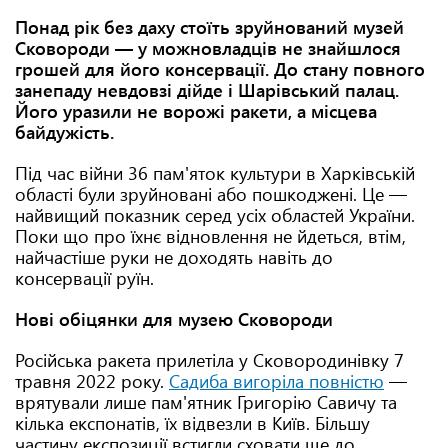
Понад рік без даху стоїть зруйнований музей
Сковороди — у можновладців не знайшлося
грошей для його консервації. До стану повного
занепаду невдовзі дійде і Шарівський палац.
Його уразили не ворожі ракети, а місцева
байдужість.
Під час війни 36 пам'яток культури в Харківській
області були зруйновані або пошкоджені. Це —
найвищий показник серед усіх областей України.
Поки що про їхнє відновлення не йдеться, втім,
найчастіше руки не доходять навіть до
консервації руїн.
Нові обіцянки для музею Сковороди
Російська ракета прилетіла у Сковородинівку 7
травня 2022 року.
Садиба вигоріла повністю
—
врятували лише пам'ятник Григорію Савичу та
кілька експонатів, їх відвезли в Київ. Більшу
частину експозиції встигли сховати ще до