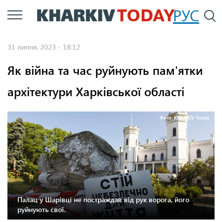
Перейти
РУС
П
до
основного
31 липня, 2023 - 18:12
вмісту
Як війна та час руйнують пам'ятки
архітектури Харківської області
Фото: KHARKIV Today.
Палац у Шарівці не постраждав від рук ворога, його
руйнують свої.