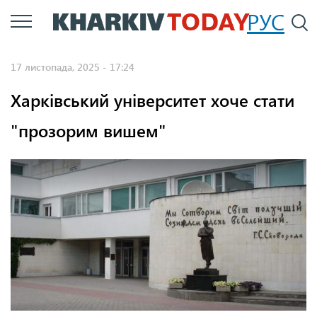
Перейти
РУС
П
до
основного
17 листопада, 2025 - 17:24
вмісту
Харківський університет хоче стати
"прозорим вишем"