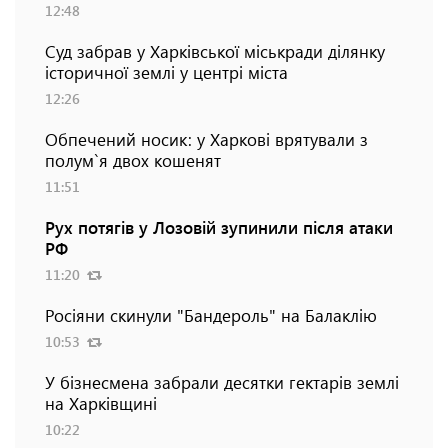
12:48
Суд забрав у Харківської міськради ділянку
історичної землі у центрі міста
12:26
Обпечений носик: у Харкові врятували з
полум`я двох кошенят
11:51
Рух потягів у Лозовій зупинили після атаки
РФ
11:20
Росіяни скинули "Бандероль" на Балаклію
10:53
У бізнесмена забрали десятки гектарів землі
на Харківщині
10:22