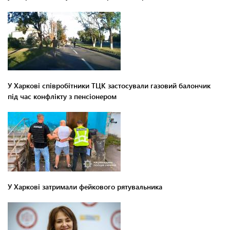
У Харкові співробітники ТЦК застосували газовий балончик
під час конфлікту з пенсіонером
У Харкові затримали фейкового рятувальника