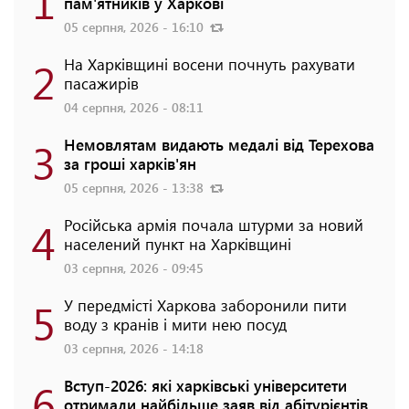
1
пам'ятників у Харкові
05 серпня, 2026 - 16:10
2
На Харківщині восени почнуть рахувати
пасажирів
04 серпня, 2026 - 08:11
3
Немовлятам видають медалі від Терехова
за гроші харків'ян
05 серпня, 2026 - 13:38
4
Російська армія почала штурми за новий
населений пункт на Харківщині
03 серпня, 2026 - 09:45
5
У передмісті Харкова заборонили пити
воду з кранів і мити нею посуд
03 серпня, 2026 - 14:18
6
Вступ-2026: які харківські університети
отримали найбільше заяв від абітурієнтів