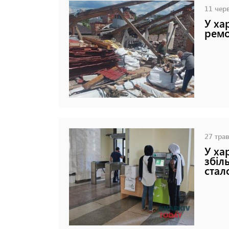
11 черв
У ха
ремо
27 трав
У ха
збіл
стал