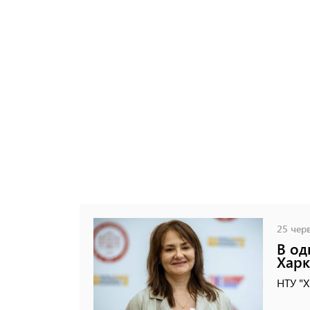
25 черв
В од
Харк
НТУ "Х