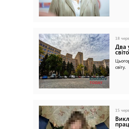
18 черв
Два 
світ
Цьогор
світу.
15 черв
Викл
прац