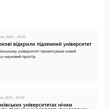
ня, 2026 - 18:20
ркові відкрили підземний університет
зінському університеті презентували новий
ьо-науковий простір.
ня, 2026 - 07:50
рківських університетах нічим