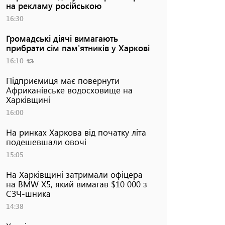
на рекламу російською
16:30
Громадські діячі вимагають
прибрати сім пам'ятників у Харкові
16:10
Підприємиця має повернути
Африканівське водосховище на
Харківщині
16:00
На ринках Харкова від початку літа
подешевшали овочі
15:05
На Харківщині затримали офіцера
на BMW Х5, який вимагав $10 000 з
СЗЧ-шника
14:38