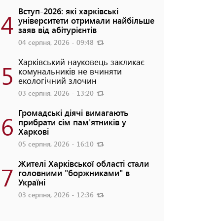
Вступ-2026: які харківські
4
університети отримали найбільше
заяв від абітурієнтів
04 серпня, 2026 - 09:48
Харківський науковець закликає
5
комунальників не вчиняти
екологічний злочин
03 серпня, 2026 - 13:20
Громадські діячі вимагають
6
прибрати сім пам'ятників у
Харкові
05 серпня, 2026 - 16:10
Жителі Харківської області стали
7
головними "боржниками" в
Україні
03 серпня, 2026 - 12:36