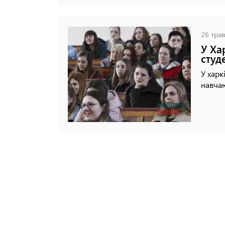
26 трав
У Ха
студ
У харк
навчаю