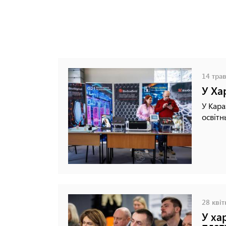
14 трав
У Ха
У Кара
освітн
28 квіт
У ха