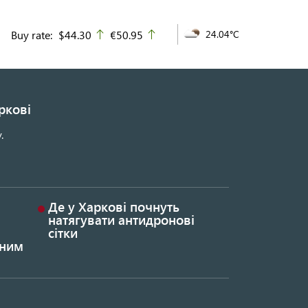
Buy rate:
$44.30
€50.95
24.04°C
up
up
ркові
.
Де у Харкові почнуть
натягувати антидронові
сітки
ьним