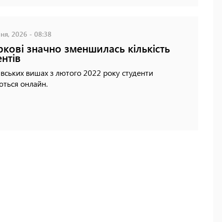
ня, 2026 - 08:38
ркові значно зменшилась кількість
ентів
івських вишах з лютого 2022 року студенти
ться онлайн.