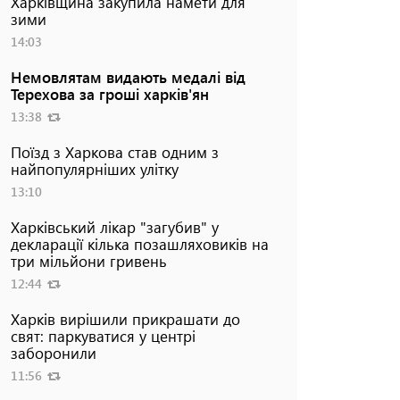
Харківщина закупила намети для
зими
14:03
Немовлятам видають медалі від
Терехова за гроші харків'ян
13:38
Поїзд з Харкова став одним з
найпопулярніших улітку
13:10
Харківський лікар "загубив" у
декларації кілька позашляховиків на
три мільйони гривень
12:44
Харків вирішили прикрашати до
свят: паркуватися у центрі
заборонили
11:56