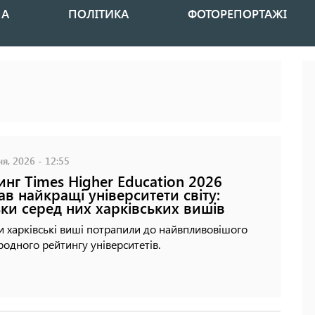
НА
ПОЛІТИКА
ФОТОРЕПОРТАЖІ
я, 2026 - 12:55
инг Times Higher Education 2026
ав найкращі університети світу:
ьки серед них харківських вишів
 харківські виші потрапили до найвпливовішого
одного рейтингу університетів.