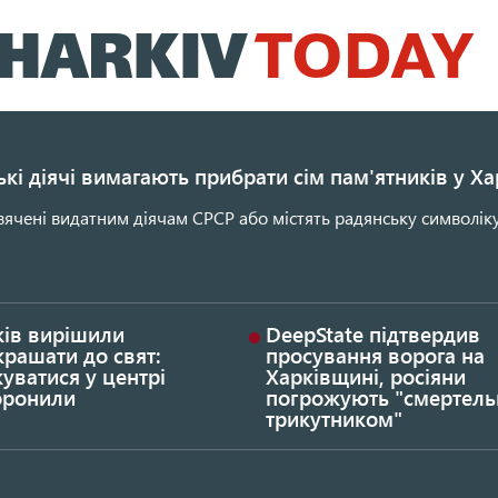
Перейти
до
основного
вмісту
кі діячі вимагають прибрати сім пам'ятників у Ха
ячені видатним діячам СРСР або містять радянську символіку
ків вирішили
DeepState підтвердив
рашати до свят:
просування ворога на
уватися у центрі
Харківщині, росіяни
оронили
погрожують "смертел
трикутником"