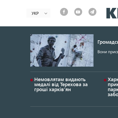
УКР
Громадсь
Вони присв
Немовлятам видають
Хар
медалі від Терехова за
прик
гроші харків'ян
парк
заб