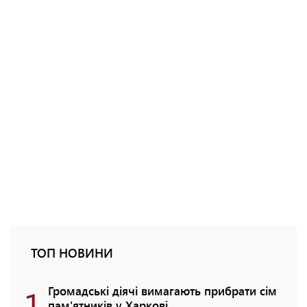
ТОП НОВИНИ
1
Громадські діячі вимагають прибрати сім
пам'ятників у Харкові