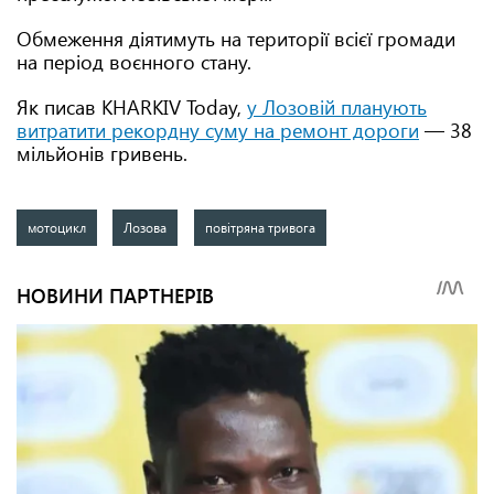
Обмеження діятимуть на території всієї громади
на період воєнного стану.
Як писав KHARKIV Today,
у Лозовій планують
витратити рекордну суму на ремонт дороги
— 38
мільйонів гривень.
мотоцикл
Лозова
повітряна тривога