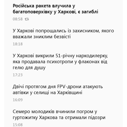
Російська ракета влучила у
багатоповерхівку у Харкові, є загиблі
08:58
У Харкові попрощались із захисником, якого
вважали зниклим безвісті
18:18
У Харкові викрили 51-річну наркодилерку,
яка продавала психотропи у флаконах від
гелю для душу
17:23
Двічі протягом дня FPV-дрони атакують
автівки у селищі на Харківщині
16:09
Семеро молодиків вчинили погром у
гуртожитку Харкова та отримали підозри
15:08