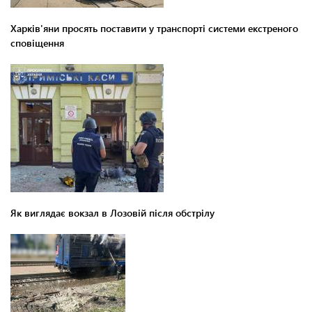
Харків'яни просять поставити у транспорті системи екстреного
сповіщення
Як виглядає вокзал в Лозовій після обстрілу