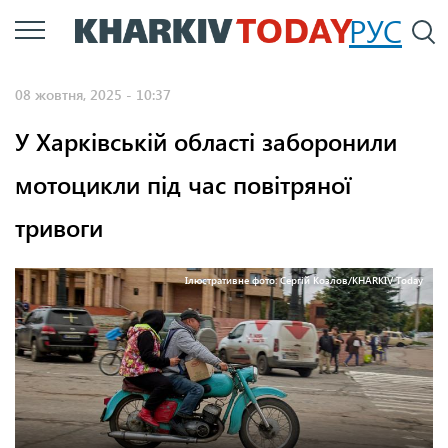
Перейти
РУС
П
до
основного
08 жовтня, 2025 - 10:37
вмісту
У Харківській області заборонили
мотоцикли під час повітряної
тривоги
Ілюстративне фото: Сергій Козлов/KHARKIV Today