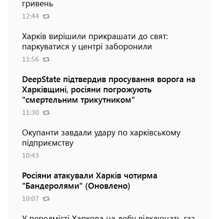
гривень
12:44
Харків вирішили прикрашати до свят:
паркуватися у центрі заборонили
11:56
DeepState підтвердив просування ворога на
Харківщині, росіяни погрожують
"смертельним трикутником"
11:30
Окупанти завдали удару по харківському
підприємству
10:43
Росіяни атакували Харків чотирма
"Бандеролями" (Оновлено)
10:07
У передмісті Харкова на добу відключать газ