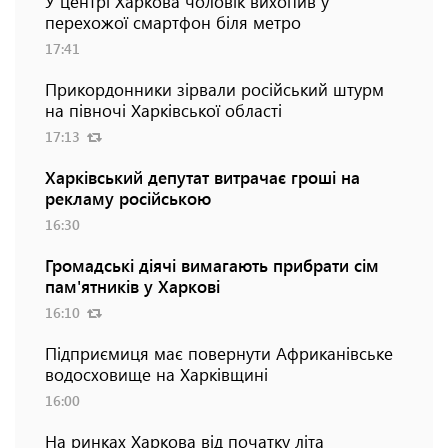
У центрі Харкова чоловік вихопив у
перехожої смартфон біля метро
17:41
Прикордонники зірвали російський штурм
на півночі Харківської області
17:13
Харківський депутат витрачає гроші на
рекламу російською
16:30
Громадські діячі вимагають прибрати сім
пам'ятників у Харкові
16:10
Підприємиця має повернути Африканівське
водосховище на Харківщині
16:00
На ринках Харкова від початку літа