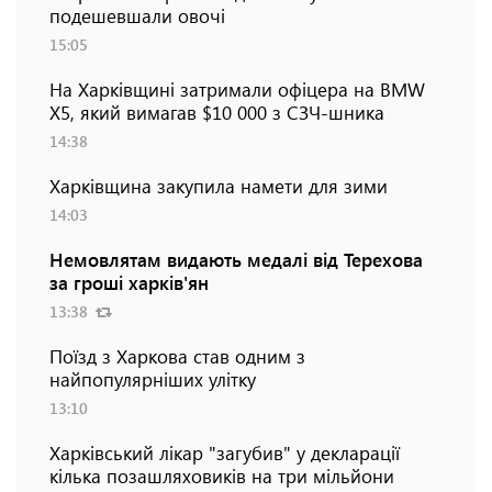
подешевшали овочі
15:05
На Харківщині затримали офіцера на BMW
Х5, який вимагав $10 000 з СЗЧ-шника
14:38
Харківщина закупила намети для зими
14:03
Немовлятам видають медалі від Терехова
за гроші харків'ян
13:38
Поїзд з Харкова став одним з
найпопулярніших улітку
13:10
Харківський лікар "загубив" у декларації
кілька позашляховиків на три мільйони