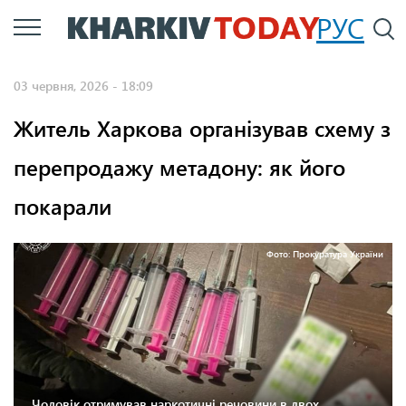
Перейти
РУС
П
до
основного
03 червня, 2026 - 18:09
вмісту
Житель Харкова організував схему з
перепродажу метадону: як його
покарали
Фото: Прокуратура України
Чоловік отримував наркотичні речовини в двох