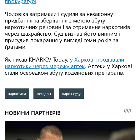
прокуратурі
.
Чоловіка затримали і судили за незаконну
придбання та зберігання з метою збуту
наркотичних речовин і за отримання наркотиків
через шахрайство. Суд визнав його винним і
присудив покарання у вигляді семи років за
ґратами.
Як писав KHARKIV Today,
у Харкові продавали
наркотики через мережу аптек
. Аптеки у Харкові
стали осередком збуту кодеїнових препаратів.
наркотики
метадон
вирок суду