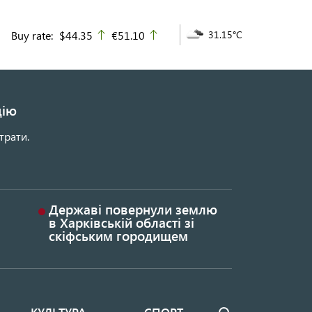
Buy rate:
$44.35
€51.10
31.15°C
up
up
цію
трати.
Державі повернули землю
в Харківській області зі
скіфським городищем