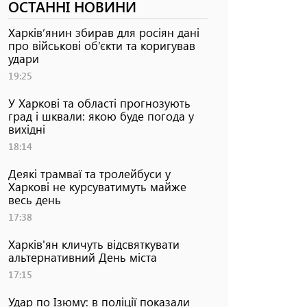
ОСТАННІ НОВИНИ
Харків’янин збирав для росіян дані
про військові об’єкти та коригував
удари
19:25
У Харкові та області прогнозують
град і шквали: якою буде погода у
вихідні
18:14
Деякі трамваї та тролейбуси у
Харкові не курсуватимуть майже
весь день
17:38
Харків'ян кличуть відсвяткувати
альтернативний День міста
17:15
Удар по Ізюму: в поліції показали