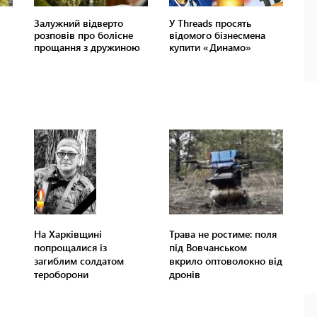
На Харківщині
Трава не ростиме: поля
попрощалися із
під Вовчанськом
загиблим солдатом
вкрило оптоволокно від
тероборони
дронів