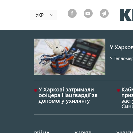
УКР
У Харков
У Тепломер
У Харкові затримали
Каб
офіцера Нацгвардії за
при
допомогу ухилянту
заст
Син