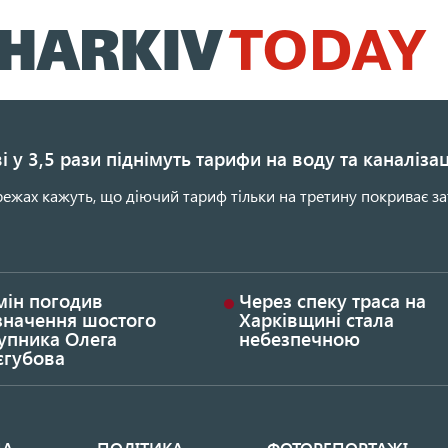
Перейти
до
основного
вмісту
і у 3,5 рази піднімуть тарифи на воду та каналіза
ежах кажуть, що діючий тариф тільки на третину покриває за
мін погодив
Через спеку траса на
значення шостого
Харківщині стала
упника Олега
небезпечною
єгубова