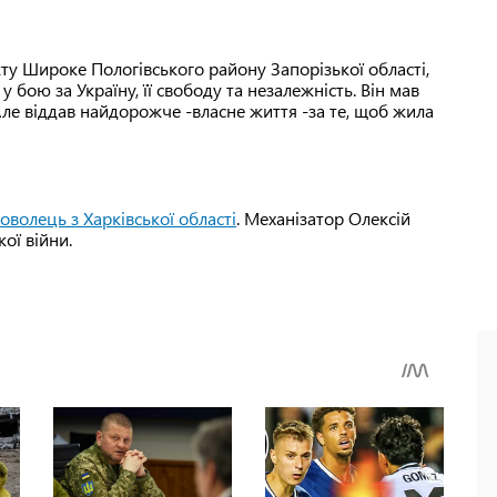
ту Широке Пологівського району Запорізької області,
 бою за Україну, її свободу та незалежність. Він мав
Але віддав найдорожче -власне життя -за те, щоб жила
роволець з Харківської області
. Механізатор Олексій
ої війни.