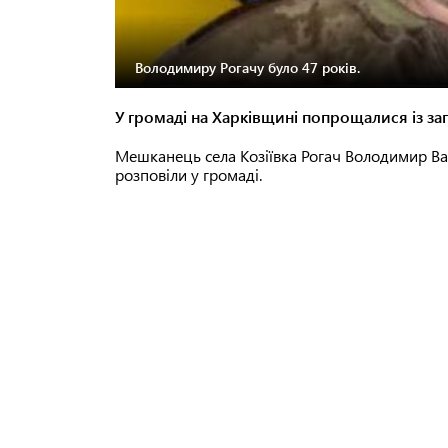
Володимиру Рогачу було 47 років.
У громаді на Харківщині попрощалися із за
Мешканець села Козіївка Рогач Володимир Вас
розповіли у громаді.