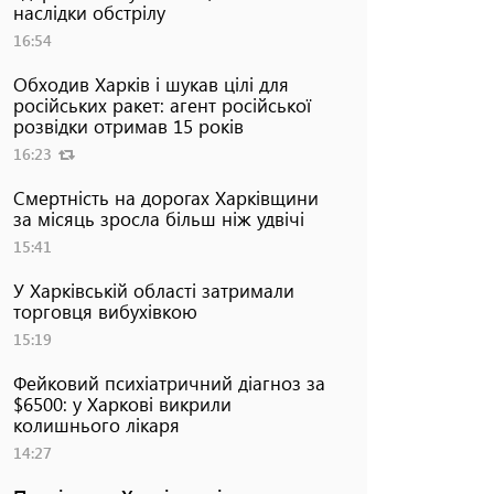
наслідки обстрілу
16:54
Обходив Харків і шукав цілі для
російських ракет: агент російської
розвідки отримав 15 років
16:23
Смертність на дорогах Харківщини
за місяць зросла більш ніж удвічі
15:41
У Харківській області затримали
торговця вибухівкою
15:19
Фейковий психіатричний діагноз за
$6500: у Харкові викрили
колишнього лікаря
14:27