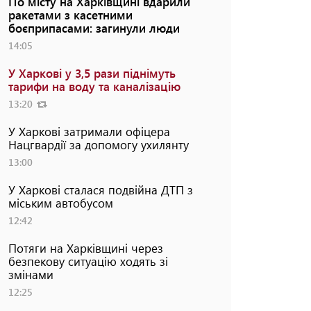
По місту на Харківщині вдарили
ракетами з касетними
боєприпасами: загинули люди
14:05
У Харкові у 3,5 рази піднімуть
тарифи на воду та каналізацію
13:20
У Харкові затримали офіцера
Нацгвардії за допомогу ухилянту
13:00
У Харкові сталася подвійна ДТП з
міським автобусом
12:42
Потяги на Харківщині через
безпекову ситуацію ходять зі
змінами
12:25