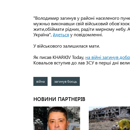
"Володимир загинув у районі населеного пунк
мужньо виконавши свій військовий обов’язок у
жити,обіймати рідних, радіти мирному небу. 
Україна",
йдеться
у повідомленні.
У військового залишилася мати.
Як писав KHARKIV Today,
на війні загинув доб
Ковальов вступив до лав ЗСУ в перші дні велик
війна
загинув боєць