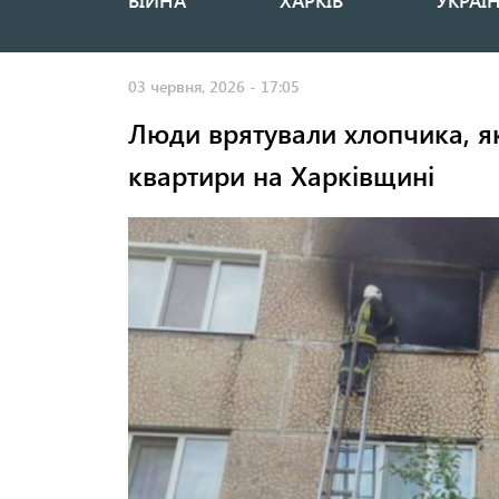
ВІЙНА
ХАРКІВ
УКРАЇ
Основная
навигация
03 червня, 2026 - 17:05
Люди врятували хлопчика, як
квартири на Харківщині