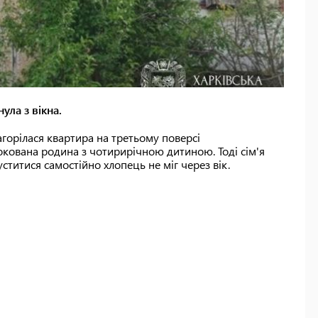
ула з вікна.
агорілася квартира на третьому поверсі
локована родина з чотирирічною дитиною. Тоді сім'я
ститися самостійно хлопець не міг через вік.