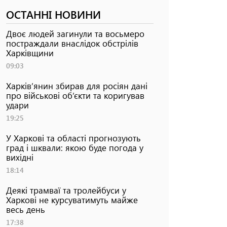
ОСТАННІ НОВИНИ
Двоє людей загинули та восьмеро
постраждали внаслідок обстрілів
Харківщини
09:03
Харків’янин збирав для росіян дані
про військові об’єкти та коригував
удари
19:25
У Харкові та області прогнозують
град і шквали: якою буде погода у
вихідні
18:14
Деякі трамваї та тролейбуси у
Харкові не курсуватимуть майже
весь день
17:38