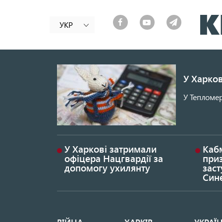
УКР
У Харков
У Тепломер
У Харкові затримали
Каб
офіцера Нацгвардії за
при
допомогу ухилянту
заст
Син