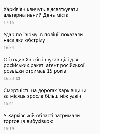
Харків'ян кличуть відсвяткувати
альтернативний День міста
17:15
Удар по Ізюму: в поліції показали
наслідки обстрілу
16:54
Обходив Харків і шукав цілі для
російських ракет: агент російської
розвідки отримав 15 років
16:23
Смертність на дорогах Харківщини
за місяць зросла більш ніж удвічі
15:41
У Харківській області затримали
торговця вибухівкою
15:19