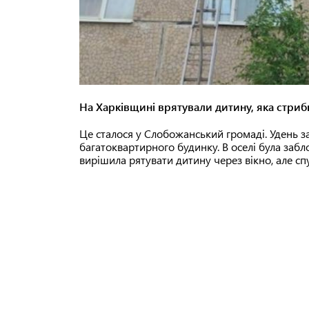
На Харківщині врятували дитину, яка стрибн
Це сталося у Слобожанський громаді. Удень з
багатоквартирного будинку. В оселі була заб
вирішила рятувати дитину через вікно, але спу