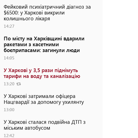
Фейковий психіатричний діагноз за
$6500: у Харкові викрили
колишнього лікаря
14:27
По місту на Харківщині вдарили
ракетами з касетними
боєприпасами: загинули люди
14:05
У Харкові у 3,5 рази піднімуть
тарифи на воду та каналізацію
13:20
У Харкові затримали офіцера
Нацгвардії за допомогу ухилянту
13:00
У Харкові сталася подвійна ДТП з
міським автобусом
12:42