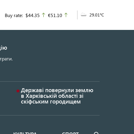
Buy rate:
$44.35
€51.10
29.01°C
up
up
цію
трати.
Державі повернули землю
в Харківській області зі
скіфським городищем