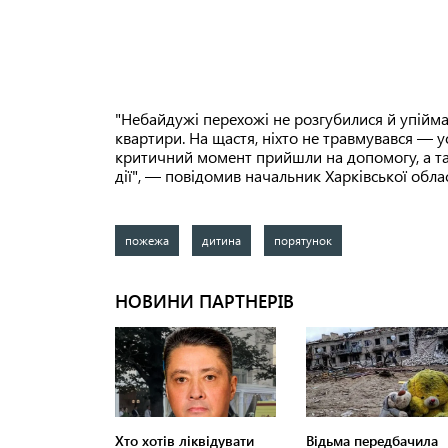
"Небайдужі перехожі не розгубилися й упійма
квартири. На щастя, ніхто не травмувався — у
критичний момент прийшли на допомогу, а т
дії", — повідомив начальник Харківської облас
пожежа
дитина
порятунок