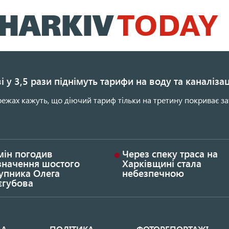
Перейти
до
основного
вмісту
і у 3,5 рази піднімуть тарифи на воду та каналіза
ежах кажуть, що діючий тариф тільки на третину покриває за
мін погодив
Через спеку траса на
значення шостого
Харківщині стала
упника Олега
небезпечною
єгубова