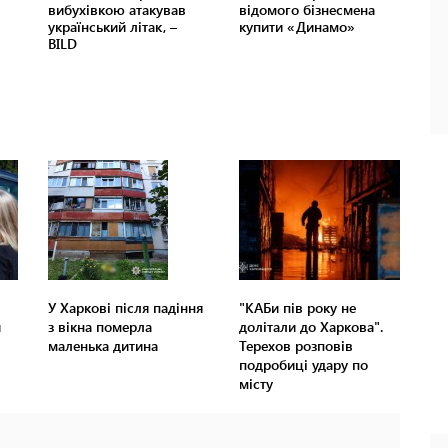
У Харкові після падіння
"КАБи пів року не
и
з вікна померла
долітали до Харкова".
маленька дитина
Терехов розповів
подробиці удару по
місту