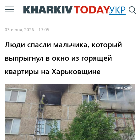
Перейти
УКР
По
к
основному
03 июня, 2026 - 17:05
содержанию
Люди спасли мальчика, который
выпрыгнул в окно из горящей
квартиры на Харьковщине
Фото: ХОВА