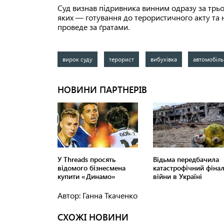
Суд визнав підривника винним одразу за трьо
яких — готування до терористичного акту та н
проведе за ґратами.
вирок суду
терорист
вибухівка
автомобіль
Автор: Ганна Ткаченко
СХОЖІ НОВИНИ