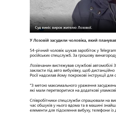
Суд виніс вирок жителю Лозової.
У Лозовій засудили чоловіка, який планував
54-річний чоловік шукав заробіток у Telegra
російських спецслужб. За грошову винагороду
Лозівчанин вистежував службові автомобілі ЗСУ
закласти під авто вибухівку, щоб дистанційно п
Росії надсилав йому покрокові інструкції дл
"З метою максимального ураження засуджений
які мали перетворитися на додаткові уламков
Співробітники спецслужби спрацювали на вип
час обшуків у нього вдома та в машині знайшл
елементи для підсилення вибуху, телефони із 