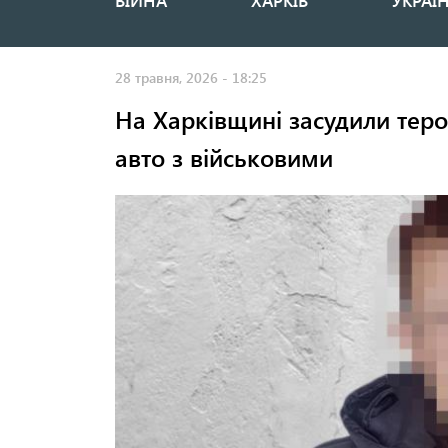
ВІЙНА
ХАРКІВ
УКРАЇ
Основная
навигация
28 травня, 2026 - 18:25
На Харківщині засудили теро
авто з військовими