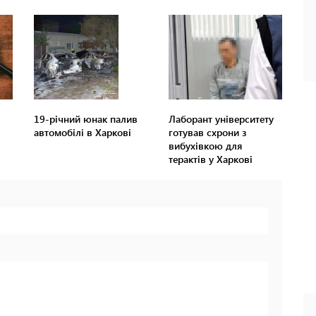
19-річний юнак палив
Лаборант університету
автомобілі в Харкові
готував схрони з
вибухівкою для
терактів у Харкові