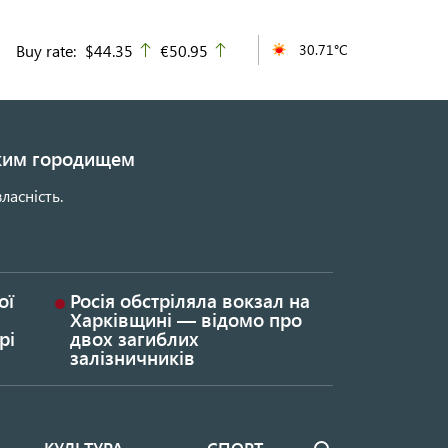
Buy rate:
$44.35
€50.95
30.71°C
up
up
ьким городищем
ласність.
ої
Росія обстріляла вокзал на
Харківщині — відомо про
рі
двох загиблих
залізничників