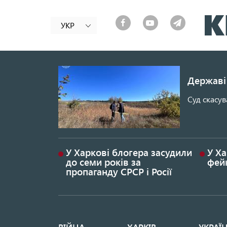
УКР
Державі 
Суд скасув
У Харкові блогера засудили
У Ха
до семи років за
фей
пропаганду СРСР і Росії