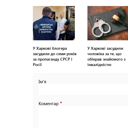
У Харкові блогера
У Харкові засудили
засудили до семи років
чоловіка за те, що
за пропаганду СРСР і
обікрав знайомого з
Росії
інвалідністю
Ім'я
Коментар