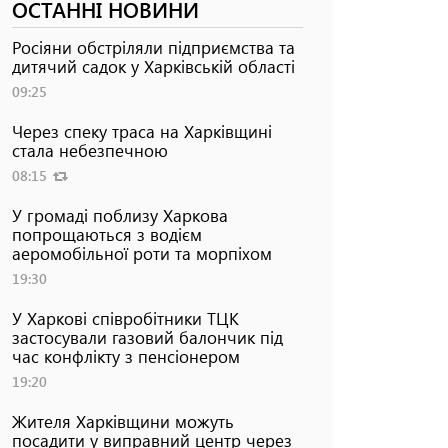
ОСТАННІ НОВИНИ
Росіяни обстріляли підприємства та
дитячий садок у Харківській області
09:25
Через спеку траса на Харківщині
стала небезпечною
08:15
У громаді поблизу Харкова
попрощаються з водієм
аеромобільної роти та морпіхом
19:30
У Харкові співробітники ТЦК
застосували газовий балончик під
час конфлікту з пенсіонером
19:20
Жителя Харківщини можуть
посадити у виправний центр через