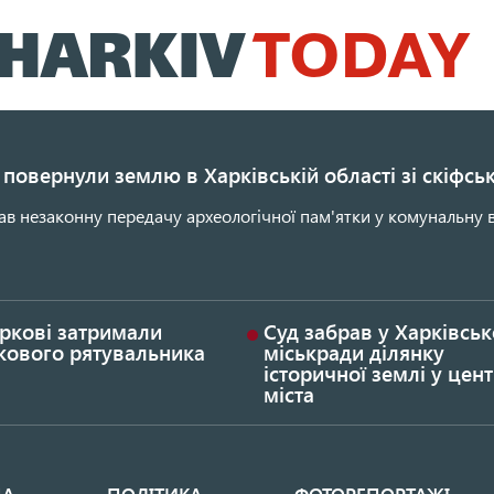
Перейти
до
основного
вмісту
повернули землю в Харківській області зі скіфс
ав незаконну передачу археологічної пам'ятки у комунальну в
ркові затримали
Суд забрав у Харківськ
кового рятувальника
міськради ділянку
історичної землі у цент
міста