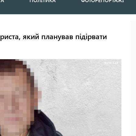
НА
ПОЛІТИКА
ФОТОРЕПОРТАЖІ
риста, який планував підірвати
Фото: СБУ