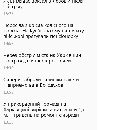
Як виглядає вокзал в Лозовій після
обстрілу
15:23
Пересіла з крісла колісного на
робота. На Куп'янському напрямку
військові врятували пенсіонерку
14:56
Через обстріл міста на Харківщині
постраждали шестеро людей
14:30
Сапери забрали залишки ракети з
підприємства в Богодухові
13:55
У прикордонній громаді на
Харківщині вирішили витратити 1,7
млн гривень на ремонт сільради
13:13