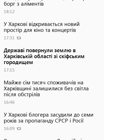
борг з аліментів
18:12
У Харкові відкривається новий
простір для кіно та концертів
17:31
Державі повернули землю в
Харківській області зі скіфським
городищем
17:15
Майже сім тисяч споживачів на
Харківщині залишилися без світла
після обстрілів
16:46
У Харкові блогера засудили до семи
років за пропаганду СРСР і Росії
16:09