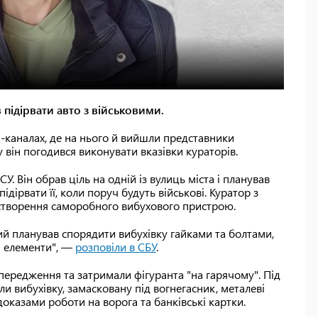
 підірвати авто з військовими.
m-каналах, де на нього й вийшли представники
 він погодився виконувати вказівки кураторів.
. Він обрав ціль на одній із вулиць міста і планував
ідірвати її, коли поруч будуть військові. Куратор з
я створення саморобного вибухового пристрою.
 планував спорядити вибухівку гайками та болтами,
і елементи", —
розповіли в СБУ
.
ередження та затримали фігуранта "на гарячому". Під
и вибухівку, замасковану під вогнегасник, металеві
доказами роботи на ворога та банківські картки.