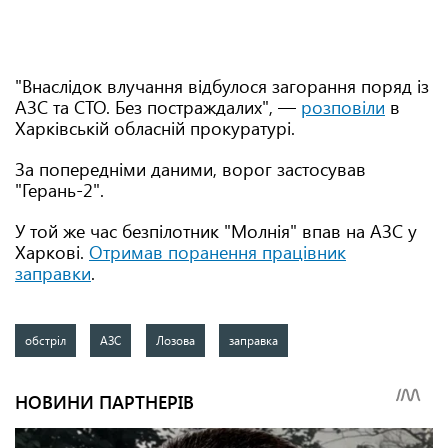
"Внаслідок влучання відбулося загорання поряд із
АЗС та СТО. Без постраждалих", —
розповіли
в
Харківській обласній прокуратурі.
За попередніми даними, ворог застосував
"Герань-2".
У той же час безпілотник "Молнія" впав на АЗС у
Харкові.
Отримав поранення працівник
заправки
.
обстріл
АЗС
Лозова
заправка