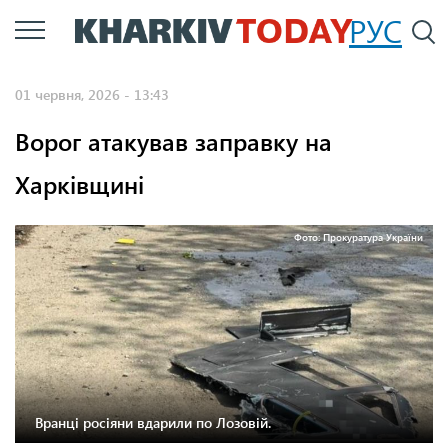
Перейти
РУС
П
до
основного
01 червня, 2026 - 13:43
вмісту
Ворог атакував заправку на
Харківщині
Фото: Прокуратура України
Вранці росіяни вдарили по Лозовій.