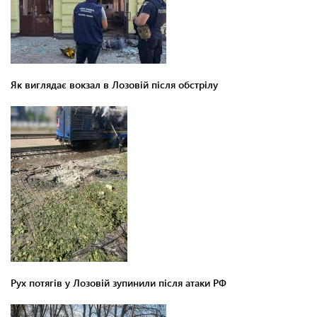
Як виглядає вокзал в Лозовій після обстрілу
Рух потягів у Лозовій зупинили після атаки РФ