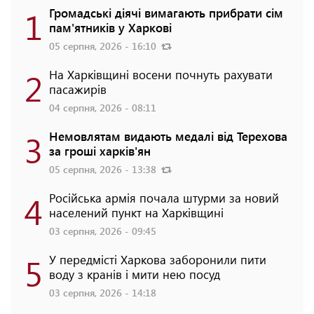
1
Громадські діячі вимагають прибрати сім
пам'ятників у Харкові
05 серпня, 2026 - 16:10
2
На Харківщині восени почнуть рахувати
пасажирів
04 серпня, 2026 - 08:11
3
Немовлятам видають медалі від Терехова
за гроші харків'ян
05 серпня, 2026 - 13:38
4
Російська армія почала штурми за новий
населений пункт на Харківщині
03 серпня, 2026 - 09:45
5
У передмісті Харкова заборонили пити
воду з кранів і мити нею посуд
03 серпня, 2026 - 14:18