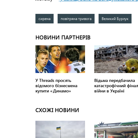
сирена
повітряна тривога
Великий Бурлук
СХОЖІ НОВИНИ