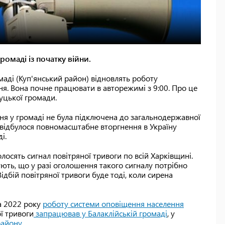
омаді із початку війни.
маді (Куп'янський район) відновлять роботу
я. Вона почне працювати в авторежимі з 9:00. Про це
уцької громади.
ня у громаді не була підключена до загальнодержавної
 відбулося повномасштабне вторгнення в Україну
і.
осять сигнал повітряної тривоги по всій Харківщині.
ють, що у разі оголошення такого сигналу потрібно
ідбій повітряної тривоги буде тоді, коли сирена
а 2022 року
роботу системи оповіщення населення
ої тривоги
запрацював у Балаклійській громаді
, у
району
.