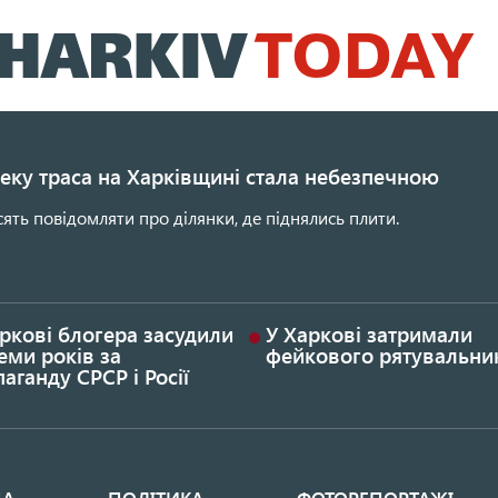
Перейти
до
основного
вмісту
еку траса на Харківщині стала небезпечною
сять повідомляти про ділянки, де піднялись плити.
ркові блогера засудили
У Харкові затримали
еми років за
фейкового рятувальни
аганду СРСР і Росії