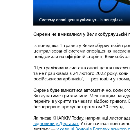
Систему оповіщення увімкнуть із понеділка.
Сирени не вмикалися у Великобурлуцькій гр
Із понеділка 1 травня у Великобурлуцькій гро
централізованої системи оповіщення населенн
повідомили на офіційній сторінці Великобурл
"Централізована система оповіщення населен
та не працювала з 24 лютого 2022 року, коли
російських загарбників", — розповіли у громад
Сирена буде вмикатися автоматично, коли огол
Він лунатиме три хвилини. Мешканцям нагаду
перейти в укриття та чекати відбою тривоги. В
безперервно пролунає протягом 30 секунд.
Як писав KHARKIV Today, наприкінці листопад
відновили у Дергачах.
У січні сигнал повітрян
лютому —
у селищі Золочів Богодухівського 