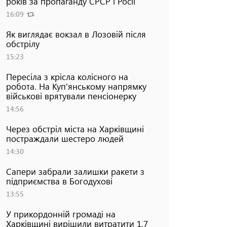
років за пропаганду СРСР і Росії
16:09
Як виглядає вокзал в Лозовій після
обстрілу
15:23
Пересіла з крісла колісного на
робота. На Куп'янському напрямку
військові врятували пенсіонерку
14:56
Через обстріл міста на Харківщині
постраждали шестеро людей
14:30
Сапери забрали залишки ракети з
підприємства в Богодухові
13:55
У прикордонній громаді на
Харківщині вирішили витратити 1,7