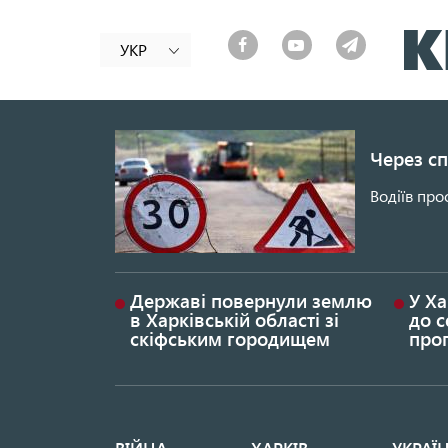
УКР
Через сп
Водіїв про
Державі повернули землю
У Ха
в Харківській області зі
до с
скіфським городищем
проп