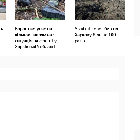
ть
Ворог наступає на
У квітні ворог бив по
кількох напрямках:
Харкову більше 100
ситуація на фронті у
разів
Харківській області