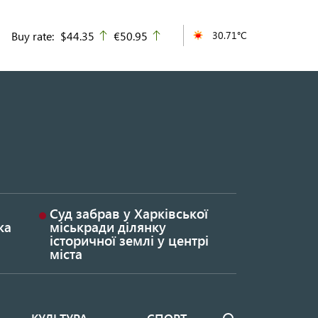
Buy rate:
$44.35
€50.95
30.71°C
up
up
Суд забрав у Харківської
ка
міськради ділянку
історичної землі у центрі
міста