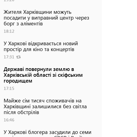
Жителя Харківщини можуть
посадити у виправний центр через
борг з аліментів
18:12
У Харкові відкривається новий
простір для кіно та концертів
17:31
Державі повернули землю в
Харківській області зі скіфським
городищем
17:15
Майже сім тисяч споживачів на
Харківщині залишилися без світла
після обстрілів
16:46
У Харкові блогера засудили до семи