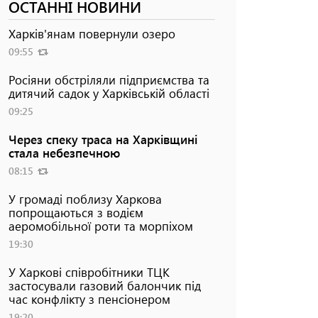
ОСТАННІ НОВИНИ
Харків'янам повернули озеро
09:55
Росіяни обстріляли підприємства та
дитячий садок у Харківській області
09:25
Через спеку траса на Харківщині
стала небезпечною
08:15
У громаді поблизу Харкова
попрощаються з водієм
аеромобільної роти та морпіхом
19:30
У Харкові співробітники ТЦК
застосували газовий балончик під
час конфлікту з пенсіонером
19:20