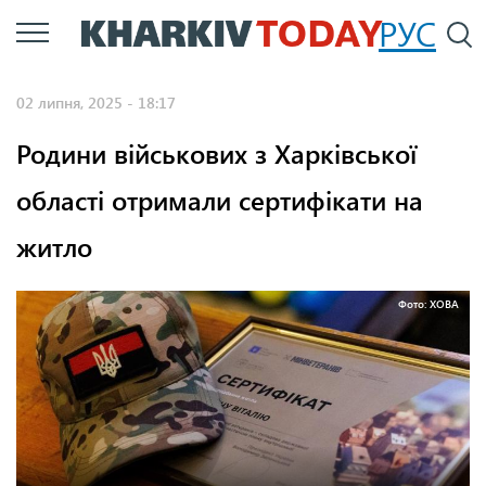
Перейти
РУС
П
до
основного
02 липня, 2025 - 18:17
вмісту
Родини військових з Харківської
області отримали сертифікати на
житло
Фото: ХОВА