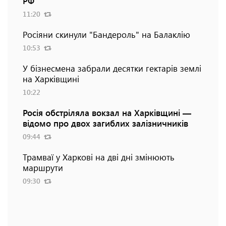
РФ
11:20
Росіяни скинули "Бандероль" на Балаклію
10:53
У бізнесмена забрали десятки гектарів землі
на Харківщині
10:22
Росія обстріляла вокзал на Харківщині —
відомо про двох загиблих залізничників
09:44
Трамваї у Харкові на дві дні змінюють
маршрути
09:30