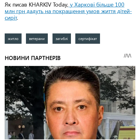
Як писав KHARKIV Today,
у Харкові більше 100
млн грн дадуть на покращення умов життя дітей-
сиріт
.
житло
ветерани
загиблі
сертифікат