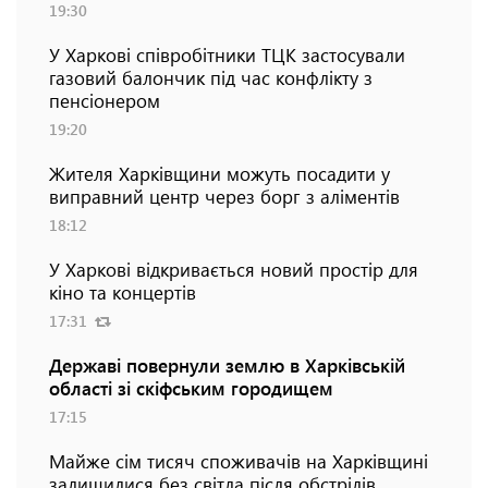
19:30
У Харкові співробітники ТЦК застосували
газовий балончик під час конфлікту з
пенсіонером
19:20
Жителя Харківщини можуть посадити у
виправний центр через борг з аліментів
18:12
У Харкові відкривається новий простір для
кіно та концертів
17:31
Державі повернули землю в Харківській
області зі скіфським городищем
17:15
Майже сім тисяч споживачів на Харківщині
залишилися без світла після обстрілів