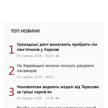
ТОП НОВИНИ
1
Громадські діячі вимагають прибрати сім
пам'ятників у Харкові
05 серпня, 2026 - 16:10
2
На Харківщині восени почнуть рахувати
пасажирів
04 серпня, 2026 - 08:11
3
Немовлятам видають медалі від Терехова
за гроші харків'ян
05 серпня, 2026 - 13:38
Російська армія почала штурми за новий