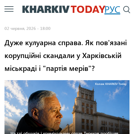
Перейти
РУС
П
до
основного
02 червня, 2026 - 18:00
вмісту
Дуже кулуарна справа. Як пов'язані
корупційні скандали у Харківській
міськраді і "партія мерів"?
Колаж KHARKIV Today
На тлі обшуків і кримінальних справ Терехов пообіцяв