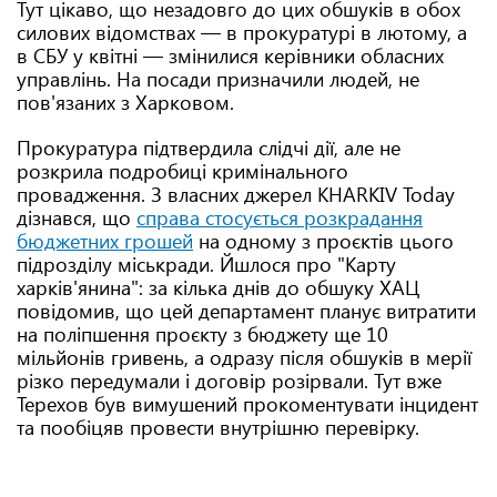
Тут цікаво, що незадовго до цих обшуків в обох
силових відомствах — в прокуратурі в лютому, а
в СБУ у квітні — змінилися керівники обласних
управлінь. На посади призначили людей, не
пов'язаних з Харковом.
Прокуратура підтвердила слідчі дії, але не
розкрила подробиці кримінального
провадження. З власних джерел KHARKIV Today
дізнався, що
справа стосується розкрадання
бюджетних грошей
на одному з проєктів цього
підрозділу міськради. Йшлося про "Карту
харків'янина": за кілька днів до обшуку ХАЦ
повідомив, що цей департамент планує витратити
на поліпшення проєкту з бюджету ще 10
мільйонів гривень, а одразу після обшуків в мерії
різко передумали і договір розірвали. Тут вже
Терехов був вимушений прокоментувати інцидент
та пообіцяв провести внутрішню перевірку.