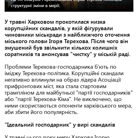
структурні зміни в мерії.
У травні Харковом прокотилася низка
корупційних скандалів, у якій фігурували
чиновники міськради з найближчого оточення
міського голови Ігоря Терехова. Після чого він
змушений був звільнити кількох колишніх
соратників та анонсував "чистку" у міській раді.
Проблеми Терехова-господарника б'ють по
іміджу Терехова-політика. Корупційні скандали
негативно вплинули на образ лідера Асоціації
прифронтових міст, яка стала стартовим
трампліном для майбутньої "партії господарників"
або "партії Терехова-Кіма". Не виключено, що
ними скористаються опоненти харківського мера,
аби збити його популярність.
"Ідеальний господарник" у вирі скандалів
У травні цього року меру Харкова Ігорю