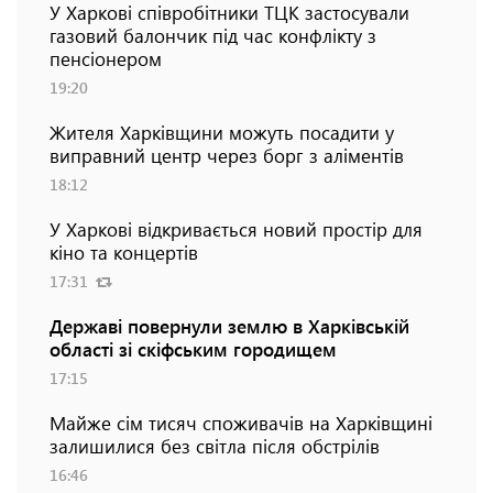
У Харкові співробітники ТЦК застосували
газовий балончик під час конфлікту з
пенсіонером
19:20
Жителя Харківщини можуть посадити у
виправний центр через борг з аліментів
18:12
У Харкові відкривається новий простір для
кіно та концертів
17:31
Державі повернули землю в Харківській
області зі скіфським городищем
17:15
Майже сім тисяч споживачів на Харківщині
залишилися без світла після обстрілів
16:46