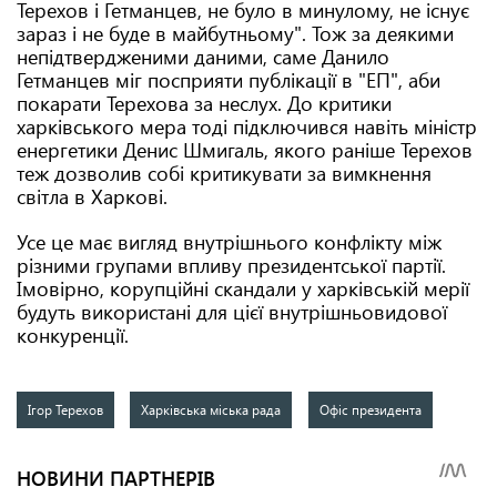
Терехов і Гетманцев, не було в минулому, не існує
зараз і не буде в майбутньому". Тож за деякими
непідтвердженими даними, саме Данило
Гетманцев міг посприяти публікації в "ЕП", аби
покарати Терехова за неслух. До критики
харківського мера тоді підключився навіть міністр
енергетики Денис Шмигаль, якого раніше Терехов
теж дозволив собі критикувати за вимкнення
світла в Харкові.
Усе це має вигляд внутрішнього конфлікту між
різними групами впливу президентської партії.
Імовірно, корупційні скандали у харківській мерії
будуть використані для цієї внутрішньовидової
конкуренції.
Ігор Терехов
Харківська міська рада
Офіс президента