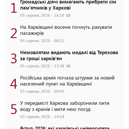
1
Громадські діячі вимагають прибрати сім
пам'ятників у Харкові
05 серпня, 2026 - 16:10
2
На Харківщині восени почнуть рахувати
пасажирів
04 серпня, 2026 - 08:11
3
Немовлятам видають медалі від Терехова
за гроші харків'ян
05 серпня, 2026 - 13:38
4
Російська армія почала штурми за новий
населений пункт на Харківщині
03 серпня, 2026 - 09:45
5
У передмісті Харкова заборонили пити
воду з кранів і мити нею посуд
03 серпня, 2026 - 14:18
Вступ-2026: які харківські університети