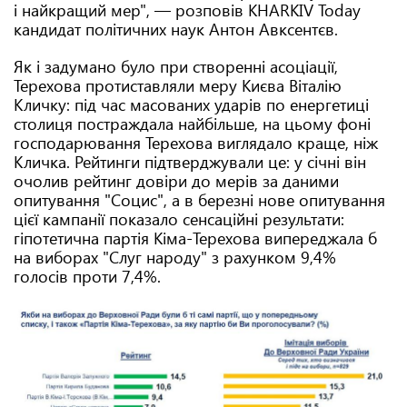
і найкращий мер", — розповів KHARKIV Today
кандидат політичних наук Антон Авксентєв.
Як і задумано було при створенні асоціації,
Терехова протиставляли меру Києва Віталію
Кличку: під час масованих ударів по енергетиці
столиця постраждала найбільше, на цьому фоні
господарювання Терехова виглядало краще, ніж
Кличка. Рейтинги підтверджували це: у січні він
очолив рейтинг довіри до мерів за даними
опитування "Социс", а в березні нове опитування
цієї кампанії показало сенсаційні результати:
гіпотетична партія Кіма-Терехова випереджала б
на виборах "Слуг народу" з рахунком 9,4%
голосів проти 7,4%.