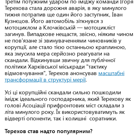
Третім потужним ударом по іміджу команди Ігоря
Терехова стала дорожня аварія, в яку минулого
тижня потрапив ще один його заступник, Іван
Кузнєцов. Його автомобіль зіткнувся з
мотоциклом а Клочківській — мотоцикліст
загинув. Випадкове нещастя, звісно, ніяким чином
не пов'язане зі звинуваченнями чиновників у
корупції, але стало тією останньою краплиною,
яка змусила мера серйозно реагувати на
скандали. Відкинувши звичну для публічної
політики Харківської міськради "тактику
відмовчування", Терехов анонсував
масштабні
трансформації в структурі мерії
.
Усі ці корупційні скандали сильно пошкодили
імідж ідеального господарника, який Терехову як
голові Асоціації прифронтових міст складали з
літа минулого року. Їх використовуватимуть як
відверті опоненти, так і колишні соратники.
Терехов став надто популярним?