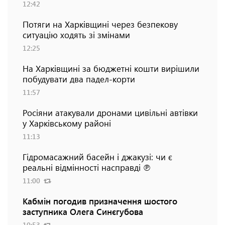
12:42
Потяги на Харківщині через безпекову
ситуацію ходять зі змінами
12:25
На Харківщині за бюджетні кошти вирішили
побудувати два падел-корти
11:57
Росіяни атакували дронами цивільні автівки
у Харківському районі
11:13
Гідромасажний басейн і джакузі: чи є
реальні відмінності насправді ℗
11:00
Кабмін погодив призначення шостого
заступника Олега Синєгубова
10:53