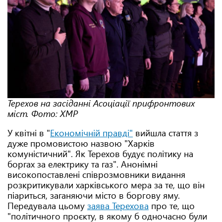
Терехов на засіданні Асоціації прифронтових
міст. Фото: ХМР
У квітні в "
Економічній правді"
вийшла стаття з
дуже промовистою назвою "Харків
комуністичний". Як Терехов будує політику на
боргах за електрику та газ". Анонімні
високопоставлені співрозмовники видання
розкритикували харківського мера за те, що він
піариться, заганяючи місто в боргову яму.
Передувала цьому
заява Терехова
про те, що
"політичного проєкту, в якому б одночасно були