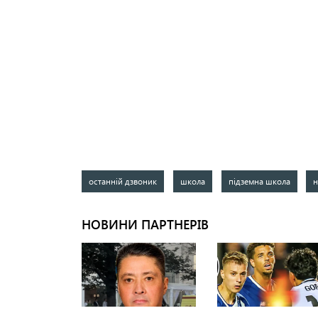
останній дзвоник
школа
підземна школа
н