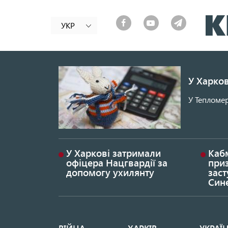
УКР
У Харков
У Тепломер
У Харкові затримали
Каб
офіцера Нацгвардії за
при
допомогу ухилянту
заст
Син