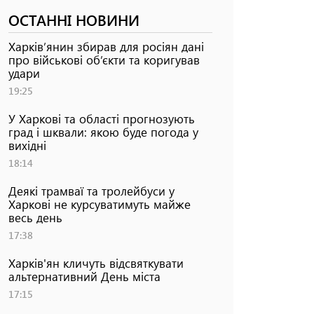
ОСТАННІ НОВИНИ
Харків’янин збирав для росіян дані
про військові об’єкти та коригував
удари
19:25
У Харкові та області прогнозують
град і шквали: якою буде погода у
вихідні
18:14
Деякі трамваї та тролейбуси у
Харкові не курсуватимуть майже
весь день
17:38
Харків'ян кличуть відсвяткувати
альтернативний День міста
17:15