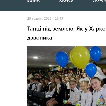
ВІЙНА
ХАРКІВ
УКРАЇ
Основная
навигация
29 травня, 2026 - 16:49
Танці під землею. Як у Харк
дзвоника