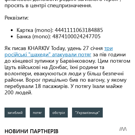
просять в центрі спецпризначення.
Реквізити:
Картка (mono): 4441111063184885
Банка (mono): 4874100024247705
Як писав KHARKIV Today, удень 27 січня
три
російські "шахеди" атакували потяг
за пів години
до кінцевої зупинки у Барвінковому. Цим потягом
їдуть військові на Донбас, їхні родини та
волонтери, евакуюються люди у більш безпечні
райони. Ворог прицільно бив по вагону, у якому
перебували 18 пасажирів. У потягу їхали майже
200 людей.
загиблий
потяг
обстріл
"Укрзалізниця"