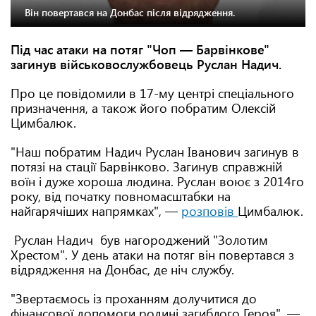
Він повертався на Донбас після відрядження.
Під час атаки на потяг "Чоп — Барвінкове"
загинув військовослужбовець Руслан Надич.
Про це повідомили в 17-му центрі спеціального
призначення, а також його побратим Олексій
Цимбалюк.
"Наш побратим Надич Руслан Іванович загинув в
потязі на стації Барвінково. Загинув справжній
воїн і дуже хороша людина. Руслан воює з 2014го
року, від початку повномасштабки на
найгарячіших напрямках", —
розповів
Цимбалюк.
Руслан Надич був нагороджений "Золотим
Хрестом". У день атаки на потяг він повертався з
відрядження на Донбас, де ніч службу.
"Звертаємось із проханням долучитися до
фінансової допомоги родині загиблого Героя", —