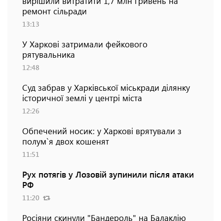
вирішили витратити 1,7 млн гривень на
ремонт сільради
13:13
У Харкові затримали фейкового
рятувальника
12:48
Суд забрав у Харківської міськради ділянку
історичної землі у центрі міста
12:26
Обпечений носик: у Харкові врятували з
полум`я двох кошенят
11:51
Рух потягів у Лозовій зупинили після атаки
РФ
11:20
Росіяни скинули "Бандероль" на Балаклію