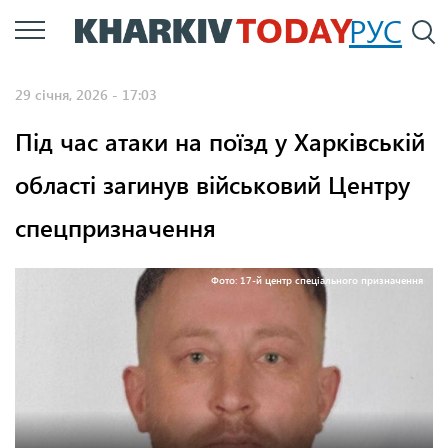
Перейти
РУС
П
до
основного
29 січня, 2026 - 17:03
вмісту
Під час атаки на поїзд у Харківській
області загинув військовий Центру
спецпризначення
Фото: 17-й центр спеціального призначення