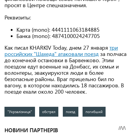
просят в Центре спецназначения.
Реквизиты:
Карта (mono): 4441111063184885
Банка (mono): 4874100024247705
Как писал KHARKIV Today, днем ​​27 января
три
российских "Шахеда" атаковали поезд
за полчаса
до конечной остановки в Барвенково. Этим
поездом едут военные на Донбасс, их семьи и
волонтеры, эвакуируются люди в более
безопасные районы. Враг прицельно бил по
вагону, в котором находились 18 пассажиров. В
поезде ехали около 200 человек.
"Укрзалізниця"
обстрел
поезд
погибший