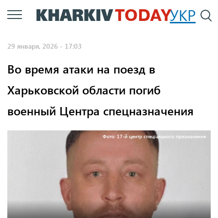
Перейти
УКР
По
к
основному
29 января, 2026 - 17:03
содержанию
Во время атаки на поезд в
Харьковской области погиб
военный Центра спецназначения
Фото: 17-й центр спеціального призначення