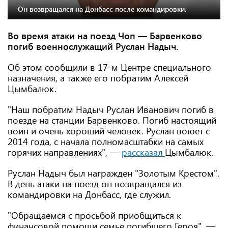
Он возвращался на Донбасс после командировки.
Во время атаки на поезд Чоп — Барвенково
погиб военнослужащий Руслан Надыч.
Об этом сообщили в 17-м Центре специального
назначения, а также его побратим Алексей
Цымбалюк.
"Наш побратим Надыч Руслан Иванович погиб в
поезде на станции Барвенково. Погиб настоящий
воин и очень хороший человек. Руслан воюет с
2014 года, с начала полномасштабки на самых
горячих направлениях", —
рассказал
Цымбалюк.
Руслан Надыч был награжден "Золотым Крестом".
В день атаки на поезд он возвращался из
командировки на Донбасс, где служил.
"Обращаемся с просьбой приобщиться к
финансовой помощи семье погибшего Героя", —