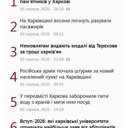
1
пам'ятників у Харкові
05 серпня, 2026 - 16:10
2
На Харківщині восени почнуть рахувати
пасажирів
04 серпня, 2026 - 08:11
3
Немовлятам видають медалі від Терехова
за гроші харків'ян
05 серпня, 2026 - 13:38
4
Російська армія почала штурми за новий
населений пункт на Харківщині
03 серпня, 2026 - 09:45
5
У передмісті Харкова заборонили пити
воду з кранів і мити нею посуд
03 серпня, 2026 - 14:18
6
Вступ-2026: які харківські університети
отримали найбільше заяв від абітурієнтів