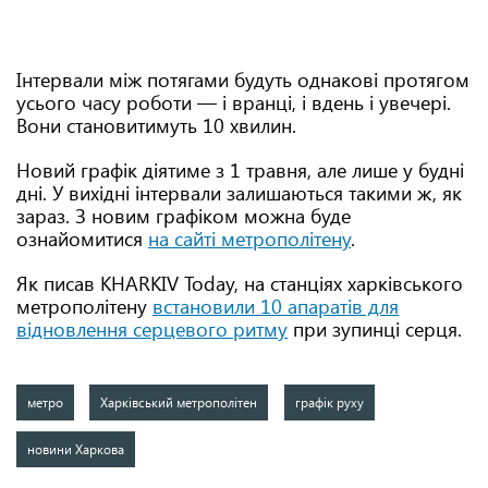
Інтервали між потягами будуть однакові протягом
усього часу роботи — і вранці, і вдень і увечері.
Вони становитимуть 10 хвилин.
Новий графік діятиме з 1 травня, але лише у будні
дні. У вихідні інтервали залишаються такими ж, як
зараз. З новим графіком можна буде
ознайомитися
на сайті метрополітену
.
Як писав KHARKIV Today, на станціях харківського
метрополітену
встановили 10 апаратів для
відновлення серцевого ритму
при зупинці серця.
метро
Харківський метрополітен
графік руху
новини Харкова