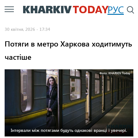
Перейти
РУС
П
до
основного
30 квітня, 2026 - 17:34
вмісту
Потяги в метро Харкова ходитимуть
частіше
Фото: KHARKIV Today
Інтервали між потягами будуть однакові вранці і увечері.