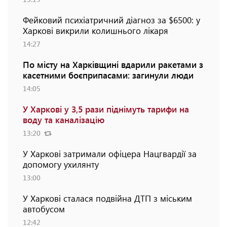
Фейковий психіатричний діагноз за $6500: у
Харкові викрили колишнього лікаря
14:27
По місту на Харківщині вдарили ракетами з
касетними боєприпасами: загинули люди
14:05
У Харкові у 3,5 рази піднімуть тарифи на
воду та каналізацію
13:20
У Харкові затримали офіцера Нацгвардії за
допомогу ухилянту
13:00
У Харкові сталася подвійна ДТП з міським
автобусом
12:42