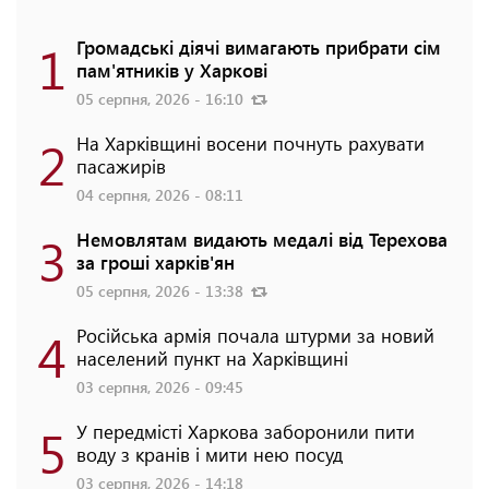
1
Громадські діячі вимагають прибрати сім
пам'ятників у Харкові
05 серпня, 2026 - 16:10
2
На Харківщині восени почнуть рахувати
пасажирів
04 серпня, 2026 - 08:11
3
Немовлятам видають медалі від Терехова
за гроші харків'ян
05 серпня, 2026 - 13:38
4
Російська армія почала штурми за новий
населений пункт на Харківщині
03 серпня, 2026 - 09:45
5
У передмісті Харкова заборонили пити
воду з кранів і мити нею посуд
03 серпня, 2026 - 14:18