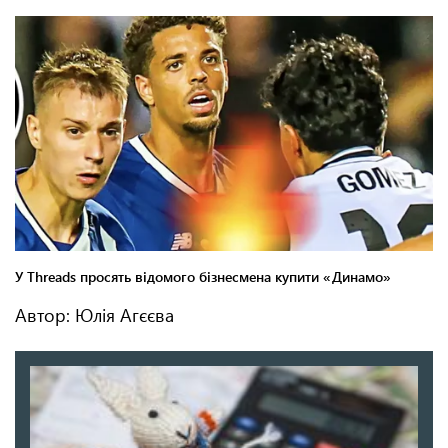
Автор: Юлія Агєєва