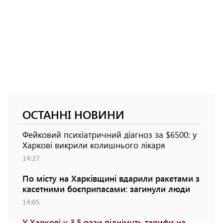
ОСТАННІ НОВИНИ
Фейковий психіатричний діагноз за $6500: у
Харкові викрили колишнього лікаря
14:27
По місту на Харківщині вдарили ракетами з
касетними боєприпасами: загинули люди
14:05
У Харкові у 3,5 рази піднімуть тарифи на