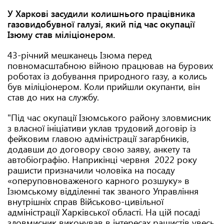
У Харкові засудили колишнього працівника
газовидобувної галузі, який під час окупації
Ізюму став міліціонером.
43-річний мешканець Ізюма перед
повномасштабною війною працював на бурових
роботах із добування природного газу, а колись
був міліціонером. Коли прийшли окупанти, він
став до них на службу.
"Під час окупації Ізюмського району зловмисник
з власної ініціативи уклав трудовий договір із
фейковим главою адміністрації загарбників,
додавши до договору свою заяву, анкету та
автобіографію. Наприкінці червня 2022 року
рашисти призначили чоловіка на посаду
«оперуповноваженого карного розшуку» в
Ізюмському відділенні так званого Управління
внутрішніх справ Військово-цивільної
адміністрації Харківської області. На цій посаді
зловмисник виконував в інтересах рашистів увесь