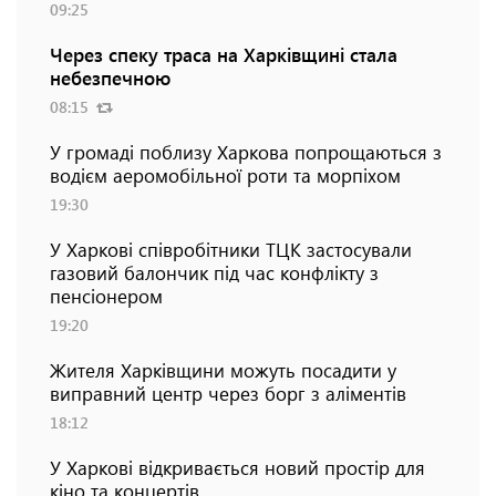
09:25
Через спеку траса на Харківщині стала
небезпечною
08:15
У громаді поблизу Харкова попрощаються з
водієм аеромобільної роти та морпіхом
19:30
У Харкові співробітники ТЦК застосували
газовий балончик під час конфлікту з
пенсіонером
19:20
Жителя Харківщини можуть посадити у
виправний центр через борг з аліментів
18:12
У Харкові відкривається новий простір для
кіно та концертів