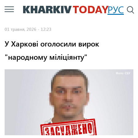
Перейти
РУС
П
до
основного
01 травня, 2026 - 12:23
вмісту
У Харкові оголосили вирок
"народному міліціянту"
Фото: СБУ