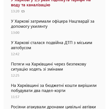
воду та каналізацію
13:20
У Харкові затримали офіцера Нацгвардії за
допомогу ухилянту
13:00
У Харкові сталася подвійна ДТП з міським
автобусом
12:42
Потяги на Харківщині через безпекову
ситуацію ходять зі змінами
12:25
На Харківщині за бюджетні кошти вирішили
побудувати два падел-корти
11:57
Росіяни атакували дронами цивільні автівки