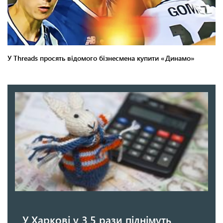
У Харкові у 3,5 рази піднімуть