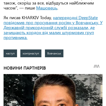
також, скоріш за все, відбудуться найближчим
часом", — пише
Машовець
.
Як писав KHARKIV Today,
напередодні DeepState
повідомив про просування росіян у Вовчанську. У
Державній прикордонній службі розказали, де
зачищають кордон від малих штурмових груп
противника.
наступ
контрнаступ
Вовчанськ