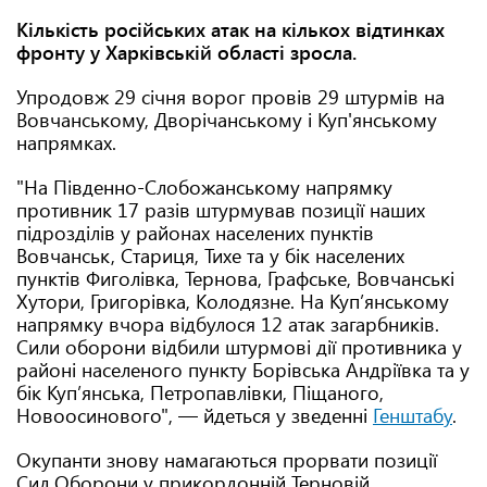
Кількість російських атак на кількох відтинках
фронту у Харківській області зросла.
Упродовж 29 січня ворог провів 29 штурмів на
Вовчанському, Дворічанському і Куп'янському
напрямках.
"На Південно-Слобожанському напрямку
противник 17 разів штурмував позиції наших
підрозділів у районах населених пунктів
Вовчанськ, Стариця, Тихе та у бік населених
пунктів Фиголівка, Тернова, Графське, Вовчанські
Хутори, Григорівка, Колодязне. На Куп’янському
напрямку вчора відбулося 12 атак загарбників.
Сили оборони відбили штурмові дії противника у
районі населеного пункту Борівська Андріївка та у
бік Куп’янська, Петропавлівки, Піщаного,
Новоосинового", — йдеться у зведенні
Генштабу
.
Окупанти знову намагаються прорвати позиції
Сил Оборони у прикордонній Терновій