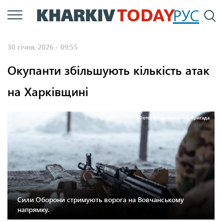
Перейти
РУС
П
до
основного
30 січня, 2026 - 09:55
вмісту
Окупанти збільшують кількість атак
на Харківщині
Фото: 57 мотопіхотна бригада
Сили Оборони стримують ворога на Вовчанському
напрямку.