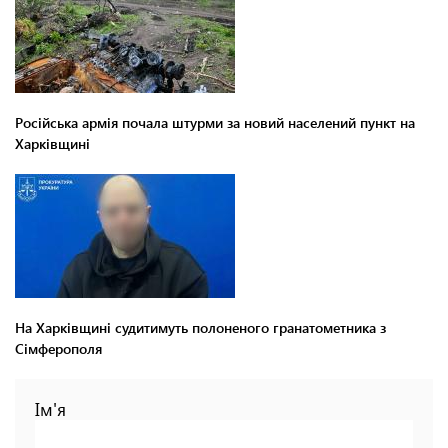
Російська армія почала штурми за новий населений пункт на
Харківщині
На Харківщині судитимуть полоненого гранатометника з
Сімферополя
Ім'я