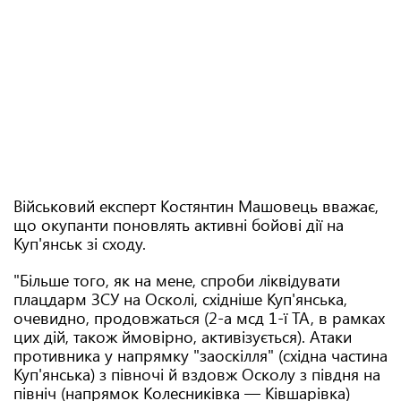
Військовий експерт Костянтин Машовець вважає,
що окупанти поновлять активні бойові дії на
Куп'янськ зі сходу.
"Більше того, як на мене, спроби ліквідувати
плацдарм ЗСУ на Осколі, східніше Куп'янська,
очевидно, продовжаться (2-а мсд 1-ї ТА, в рамках
цих дій, також ймовірно, активізується). Атаки
противника у напрямку "заоскілля" (східна частина
Куп'янська) з півночі й вздовж Осколу з півдня на
північ (напрямок Колесниківка — Ківшарівка)