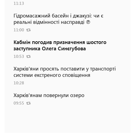
11:13
Гідромасажний басейн і джакузі: чи є
реальні відмінності насправді ℗
11:00
Кабмін погодив призначення шостого
заступника Олега Синєгубова
10:53
Харків'яни просять поставити у транспорті
системи екстреного сповіщення
10:28
Харків'янам повернули озеро
09:55