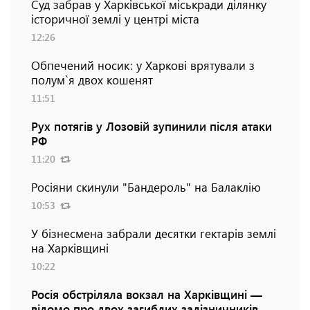
Суд забрав у Харківської міськради ділянку
історичної землі у центрі міста
12:26
Обпечений носик: у Харкові врятували з
полум`я двох кошенят
11:51
Рух потягів у Лозовій зупинили після атаки
РФ
11:20
Росіяни скинули "Бандероль" на Балаклію
10:53
У бізнесмена забрали десятки гектарів землі
на Харківщині
10:22
Росія обстріляла вокзал на Харківщині —
відомо про двох загиблих залізничників