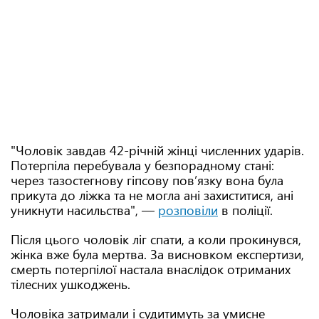
"Чоловік завдав 42-річній жінці численних ударів.
Потерпіла перебувала у безпорадному стані:
через тазостегнову гіпсову пов’язку вона була
прикута до ліжка та не могла ані захиститися, ані
уникнути насильства", —
розповіли
в поліції.
Після цього чоловік ліг спати, а коли прокинувся,
жінка вже була мертва. За висновком експертизи,
смерть потерпілої настала внаслідок отриманих
тілесних ушкоджень.
Чоловіка затримали і судитимуть за умисне