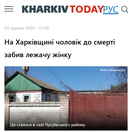
Перейти
РУС
П
до
основного
01 травня, 2026 - 17:20
вмісту
На Харківщині чоловік до смерті
забив лежачу жінку
Фото: Нацполіція
Це сталося в селі Чугуївського району.