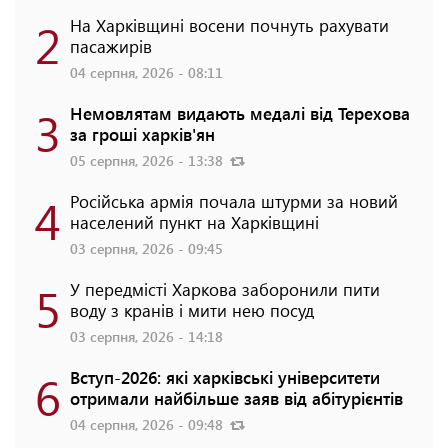
2
На Харківщині восени почнуть рахувати
пасажирів
04 серпня, 2026 - 08:11
3
Немовлятам видають медалі від Терехова
за гроші харків'ян
05 серпня, 2026 - 13:38
4
Російська армія почала штурми за новий
населений пункт на Харківщині
03 серпня, 2026 - 09:45
5
У передмісті Харкова заборонили пити
воду з кранів і мити нею посуд
03 серпня, 2026 - 14:18
6
Вступ-2026: які харківські університети
отримали найбільше заяв від абітурієнтів
04 серпня, 2026 - 09:48