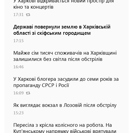
У Харкові відкривається новий простір для
кіно та концертів
17:31
Державі повернули землю в Харківській
області зі скіфським городищем
17:15
Майже сім тисяч споживачів на Харківщині
залишилися без світла після обстрілів
16:46
У Харкові блогера засудили до семи років за
пропаганду СРСР і Росії
16:09
Як виглядає вокзал в Лозовій після обстрілу
15:23
Пересіла з крісла колісного на робота. На
Куп'янському напрямку військові врятували