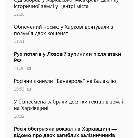
історичної землі у центрі міста
12:26
Обпечений носик: у Харкові врятували з
полум`я двох кошенят
11:51
Рух потягів у Лозовій зупинили після атаки
РФ
11:20
Росіяни скинули "Бандероль" на Балаклію
10:53
У бізнесмена забрали десятки гектарів землі
на Харківщині
10:22
Росія обстріляла вокзал на Харківщині —
відомо про двох загиблих залізничників