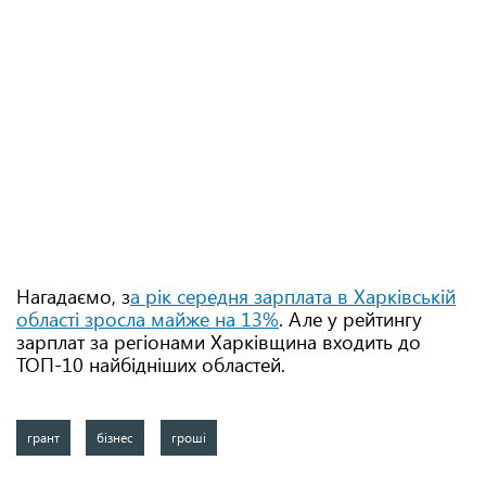
Нагадаємо, з
а рік середня зарплата в Харківській
області зросла майже на 13%
. Але у рейтингу
зарплат за регіонами Харківщина входить до
ТОП-10 найбідніших областей.
грант
бізнес
гроші