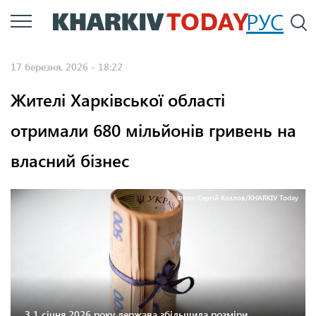
Перейти
РУС
П
до
основного
17 березня, 2026 - 18:22
вмісту
Жителі Харківської області
отримали 680 мільйонів гривень на
власний бізнес
Фото: Сергій Козлов/KHARKIV Today
З 1 січня 2026 року держава збільшила розміри