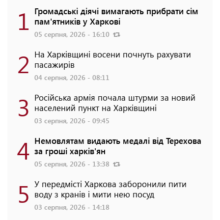
1
Громадські діячі вимагають прибрати сім
пам'ятників у Харкові
05 серпня, 2026 - 16:10
2
На Харківщині восени почнуть рахувати
пасажирів
04 серпня, 2026 - 08:11
3
Російська армія почала штурми за новий
населений пункт на Харківщині
03 серпня, 2026 - 09:45
4
Немовлятам видають медалі від Терехова
за гроші харків'ян
05 серпня, 2026 - 13:38
5
У передмісті Харкова заборонили пити
воду з кранів і мити нею посуд
03 серпня, 2026 - 14:18