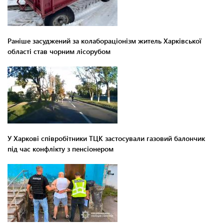
Раніше засуджений за колабораціонізм житель Харківської
області став чорним лісорубом
У Харкові співробітники ТЦК застосували газовий балончик
під час конфлікту з пенсіонером