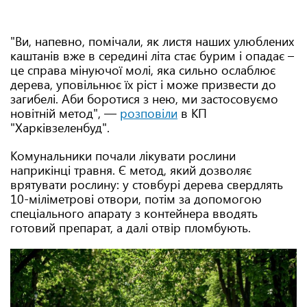
"Ви, напевно, помічали, як листя наших улюблених
каштанів вже в середині літа стає бурим і опадає –
це справа мінуючої молі, яка сильно ослаблює
дерева, уповільнює їх ріст і може призвести до
загибелі. Аби боротися з нею, ми застосовуємо
новітній метод", —
розповіли
в КП
"Харківзеленбуд".
Комунальники почали лікувати рослини
наприкінці травня. Є метод, який дозволяє
врятувати рослину: у стовбурі дерева свердлять
10-міліметрові отвори, потім за допомогою
спеціального апарату з контейнера вводять
готовий препарат, а далі отвір пломбують.