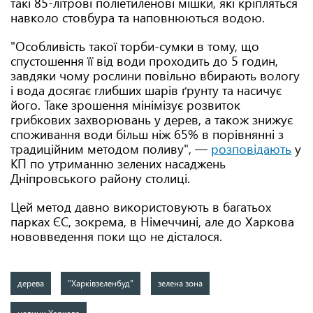
такі 85-літрові поліетиленові мішки, які кріпляться
навколо стовбура та наповнюються водою.
"Особливість такої торби-сумки в тому, що
спустошення її від води проходить до 5 годин,
завдяки чому рослини повільно вбирають вологу
і вода досягає глибших шарів ґрунту та насичує
його. Таке зрошення мінімізує розвиток
грибкових захворювань у дерев, а також знижує
споживання води більш ніж 65% в порівнянні з
традиційним методом поливу", —
розповідають
у
КП по утриманню зелених насаджень
Дніпровського району столиці.
Цей метод давно використовують в багатьох
парках ЄС, зокрема, в Німеччині, але до Харкова
нововведення поки що не дісталося.
дерева
"Харківзеленбуд"
зелена зона