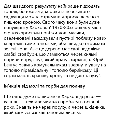
Для швидкого результату найкраще підходять
тополі, бо вже за два роки із невеликого
саджанця можна отримати доросле дерево з
пишною кроною. Свого часу вони були дуже
популярні у Харкові. У 1970-80хх роках у місті
стрімко зростали нові житлові масиви,
озеленювачі засаджували пустирі поблизу нових
кварталів саме тополями, аби швидко отримати
зелені зони. Але це дерево має свої недоліки:
слабкі стовбури, що ламаються через сильні
пориви вітру, і пух, який дратує харківців. Юрій
Бенгус радить комунальникам звернути увагу на
тополю пірамідальну і тополю берлінську. Ці
сорти мають красиву крону та не дають пуху".
Ін'єкція від молі та торби для поливу
Ще одне дуже поширене в Харкові дерево —
каштан — теж має чимало проблем в останні
роки. І навіть не через посуху, а через шкідника,
який харчується каштановим листям.