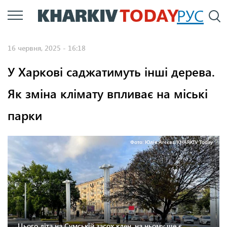
Перейти
РУС
П
до
основного
16 червня, 2025 - 16:18
вмісту
У Харкові саджатимуть інші дерева.
Як зміна клімату впливає на міські
парки
Фото: Юлія Агєєва/KHARKIV Today
Цього літа на Сумській засох клен, на ньому ще є