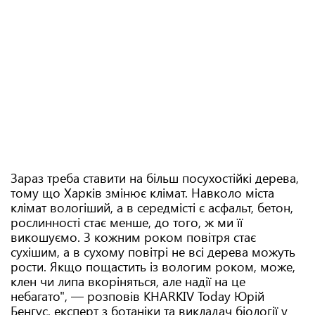
Зараз треба ставити на більш посухостійкі дерева,
тому що Харків змінює клімат. Навколо міста
клімат вологіший, а в середмісті є асфальт, бетон,
рослинності стає менше, до того, ж ми її
викошуємо. З кожним роком повітря стає
сухішим, а в сухому повітрі не всі дерева можуть
рости. Якщо пощастить із вологим роком, може,
клен чи липа вкоріняться, але надії на це
небагато", — розповів KHARKIV Today Юрій
Бенгус, експерт з ботаніки та викладач біології у