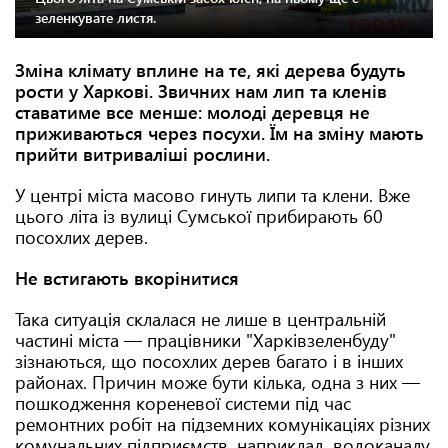
зеленкувате листя.
Зміна клімату вплине на те, які дерева будуть
рости у Харкові. Звичних нам лип та кленів
ставатиме все менше: молоді деревця не
приживаються через посухи. Їм на зміну мають
прийти витриваліші рослини.
У центрі міста масово гинуть липи та клени. Вже
цього літа із вулиці Сумської прибирають 60
посохлих дерев.
Не встигають вкорінитися
Така ситуація склалася не лише в центральній
частині міста — працівники "Харківзеленбуду"
зізнаються, що посохлих дерев багато і в інших
районах. Причин може бути кілька, одна з них —
пошкодження кореневої системи під час
ремонтних робіт на підземних комунікаціях різних
комунальних підприємств, наприклад, водоканалу