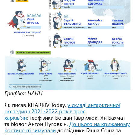
Графіка: НАНЦ
Як писав KHARKIV Today,
у складі антарктичної
експедиції 2021-2022 років троє
харків'ян
: геофізики Богдан Гаврилюк, Ян Бахмат
та біолог Антон Пуговкін.
До цього на крижаному
континенті зимували
дослідники Ганна Соїна та