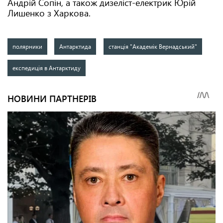
Андрій Сопін, а також дизеліст-електрик Юрій
Лишенко з Харкова.
полярники
Антарктида
станція "Академік Вернадський"
експедиція в Антарктиду