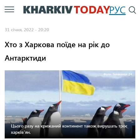
Перейти
РУС
П
до
основного
31 січня, 2022 - 20:20
вмісту
Хто з Харкова поїде на рік до
Антарктиди
Фото: Телеканал 24
Цього разу на крижаний континент також вирушать троє
харків'ян.