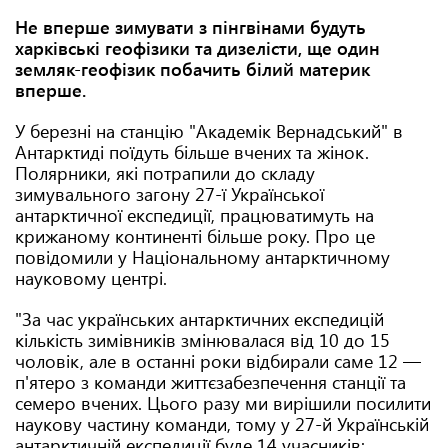
Не вперше зимувати з пінгвінами будуть
харківські геофізики та дизелісти, ще один
земляк-геофізик побачить білий материк
вперше.
У березні на станцію "Академік Вернадський" в
Антарктиді поїдуть більше вчених та жінок.
Полярники, які потрапили до складу
зимувального загону 27-ї Української
антарктичної експедиції, працюватимуть на
крижаному континенті більше року. Про це
повідомили у Національному антарктичному
науковому центрі.
"За час українських антарктичних експедицій
кількість зимівників змінювалася від 10 до 15
чоловік, але в останні роки відбирали саме 12 —
п'ятеро з команди життєзабезпечення станції та
семеро вчених. Цього разу ми вирішили посилити
наукову частину команди, тому у 27-й Українській
антарктичній експедиції буде 14 учасників: