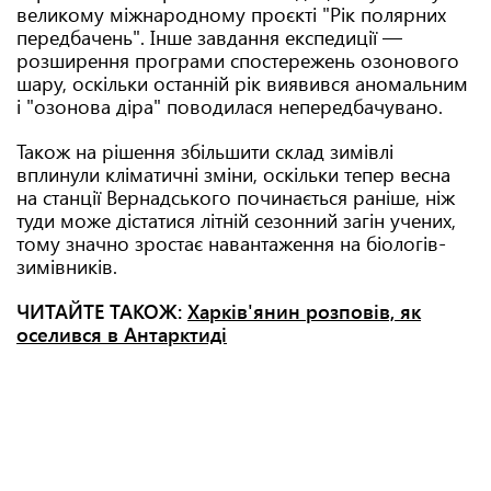
великому міжнародному проєкті "Рік полярних
передбачень". Інше завдання експедиції —
розширення програми спостережень озонового
шару, оскільки останній рік виявився аномальним
і "озонова діра" поводилася непередбачувано.
Також на рішення збільшити склад зимівлі
вплинули кліматичні зміни, оскільки тепер весна
на станції Вернадського починається раніше, ніж
туди може дістатися літній сезонний загін учених,
тому значно зростає навантаження на біологів-
зимівників.
ЧИТАЙТЕ ТАКОЖ:
Харків'янин розповів, як
оселився в Антарктиді