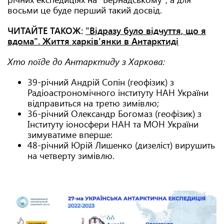
восьми це буде перший такий досвід.
ЧИТАЙТЕ ТАКОЖ:
"Відразу було відчуття, що я
вдома". Життя харків'янки в Антарктиді
Хто поїде до Антарктиду з Харкова:
39-річний Андрій Сопін (геофізик) з
Радіоастрономічного інституту НАН України
відправиться на третю зимівлю;
36-річний Олександр Богомаз (геофізик) з
Інституту іоносфери НАН та МОН України
зимуватиме вперше:
48-річний Юрій Лишенко (дизеліст) вирушить
на четверту зимівлю.