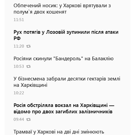
Обпечений носик: у Харкові врятували з
полум`я двох кошенят
11:51
Рух потягів у Лозовій зупинили після атаки
РФ
11:20
Росіяни скинули "Бандероль" на Балаклію
10:53
У бізнесмена забрали десятки гектарів землі
на Харківщині
10:22
Росія обстріляла вокзал на Харківщині —
відомо про двох загиблих залізничників
09:44
Трамваї у Харкові на дві дні змінюють