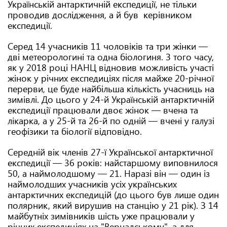
Українській антарктичній експедиції, не тільки
проводив дослідження, а й був керівником
експедиції.
Серед 14 учасників 11 чоловіків та три жінки —
дві метеорологині та одна біологиня. З того часу,
як у 2018 році НАНЦ відновив можливість участі
жінок у річних експедиціях після майже 20-річної
перерви, це буде найбільша кількість учасниць на
зимівлі. До цього у 24-й Українській антарктичній
експедиції працювали двоє жінок — вчена та
лікарка, а у 25-й та 26-й по одній — вчені у галузі
геофізики та біології відповідно.
Середній вік членів 27-ї Української антарктичної
експедиції — 36 років: найстаршому виповнилося
50, а наймолодшому — 21. Наразі він — один із
наймолодших учасників усіх українських
антарктичних експедицій (до цього був лише один
полярник, який вирушив на станцію у 21 рік). З 14
майбутніх зимівників шість уже працювали у
річних експедиціях на "Вернадському", а для