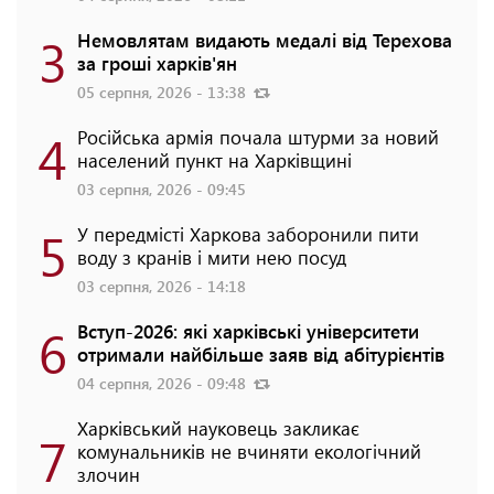
3
Немовлятам видають медалі від Терехова
за гроші харків'ян
05 серпня, 2026 - 13:38
4
Російська армія почала штурми за новий
населений пункт на Харківщині
03 серпня, 2026 - 09:45
5
У передмісті Харкова заборонили пити
воду з кранів і мити нею посуд
03 серпня, 2026 - 14:18
6
Вступ-2026: які харківські університети
отримали найбільше заяв від абітурієнтів
04 серпня, 2026 - 09:48
Харківський науковець закликає
7
комунальників не вчиняти екологічний
злочин