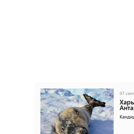
07 сент
Харь
Анта
Кандид