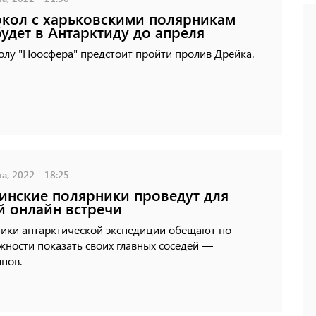
кол с харьковскими полярникам
удет в Антарктиду до апреля
лу "Ноосфера" предстоит пройти пролив Дрейка.
а, 2022 - 18:25
инские полярники проведут для
й онлайн встречи
ники антарктической экспедиции обещают по
ности показать своих главных соседей —
нов.