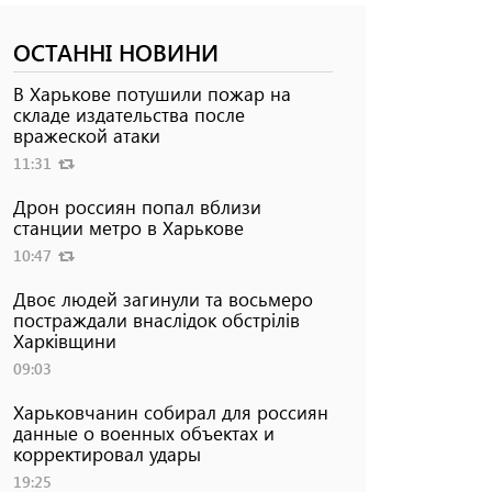
ОСТАННІ НОВИНИ
В Харькове потушили пожар на
складе издательства после
вражеской атаки
11:31
Дрон россиян попал вблизи
станции метро в Харькове
10:47
Двоє людей загинули та восьмеро
постраждали внаслідок обстрілів
Харківщини
09:03
Харьковчанин собирал для россиян
данные о военных объектах и ​​
корректировал удары
19:25