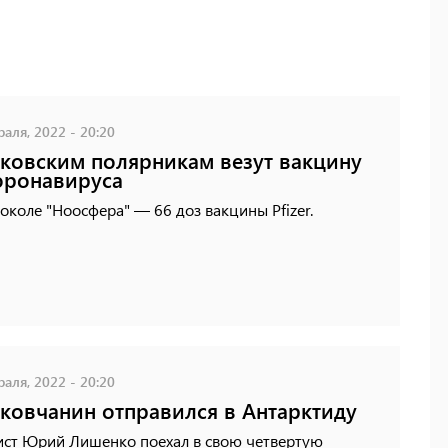
аля, 2022 - 20:20
ковским полярникам везут вакцину
оронавируса
околе "Ноосфера" — 66 доз вакцины Pfizer.
аля, 2022 - 20:20
ковчанин отправился в Антарктиду
ист Юрий Лишенко поехал в свою четвертую