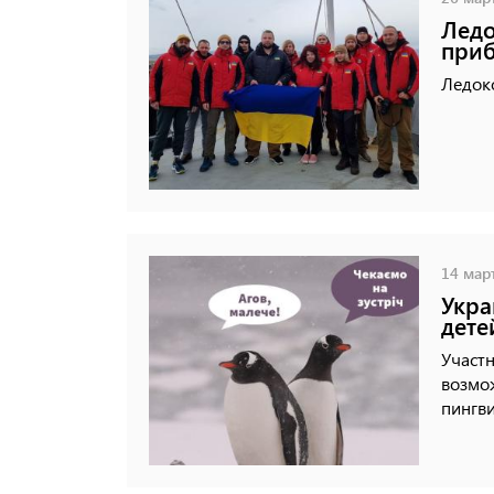
Ледо
приб
Ледоко
14 март
Укра
дете
Участ
возмож
пингви