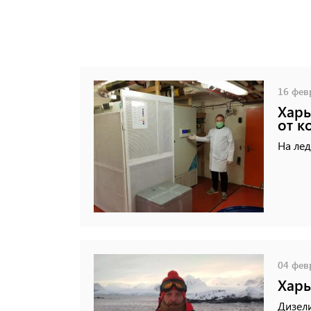
16 февр
Харь
от к
На лед
04 февр
Харь
Дизел