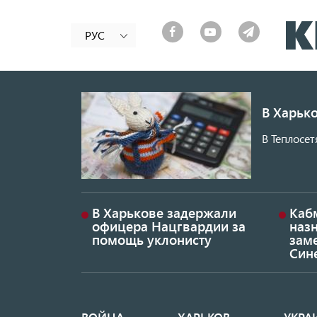
РУС
В Харько
В Теплосет
В Харькове задержали
Каб
офицера Нацгвардии за
наз
помощь уклонисту
заме
Син