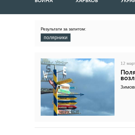
ВОЙНА
ХАРЬКОВ
УКРА
Основная
навигация
Результати за запитом:
полярники
12 март
Поля
возл
Зимов