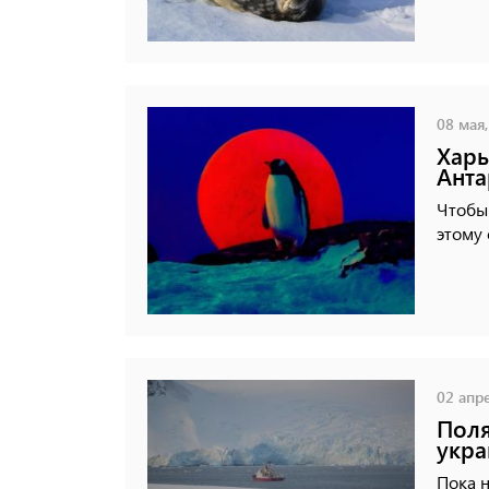
08 мая,
Харь
Анта
Чтобы
этому 
02 апре
Поля
укра
Пока 