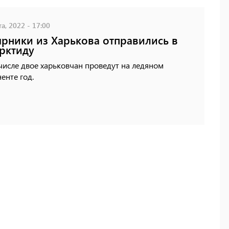
а, 2022 - 17:00
рники из Харькова отправились в
рктиду
числе двое харьковчан проведут на ледяном
енте год.