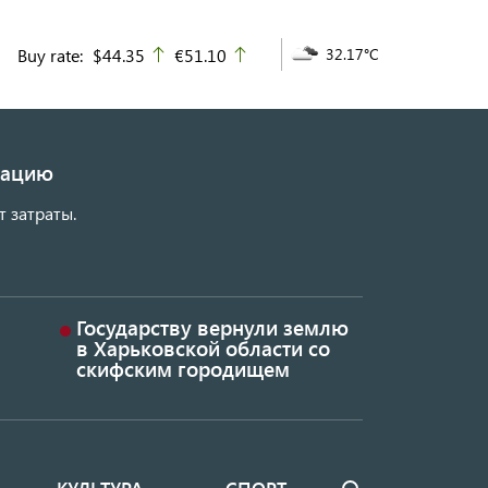
Buy rate:
$44.35
€51.10
32.17°C
up
up
изацию
т затраты.
Государству вернули землю
в Харьковской области со
скифским городищем