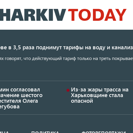
Перейти
к
основному
содержанию
ве в 3,5 раза поднимут тарифы на воду и канал
ях говорят, что действующий тариф только на треть покрывае
мин согласовал
Из-за жары трасса на
начение шестого
Харьковщине стала
стителя Олега
опасной
егубова