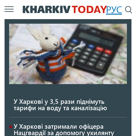
Перейти
РУС
П
до
основного
вмісту
У Харкові у 3,5 рази піднімуть
тарифи на воду та каналізацію
У Харкові затримали офіцера
Нацгвардії за допомогу ухилянту