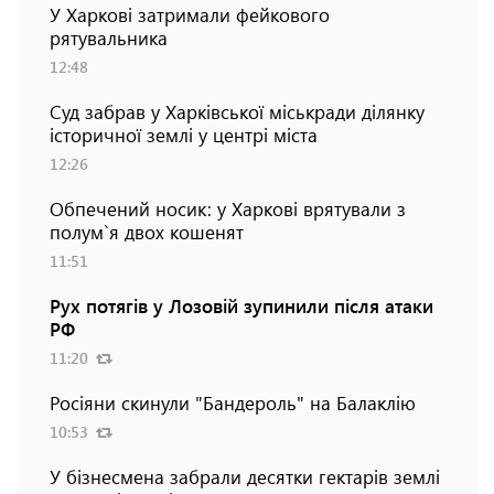
У Харкові затримали фейкового
рятувальника
12:48
Суд забрав у Харківської міськради ділянку
історичної землі у центрі міста
12:26
Обпечений носик: у Харкові врятували з
полум`я двох кошенят
11:51
Рух потягів у Лозовій зупинили після атаки
РФ
11:20
Росіяни скинули "Бандероль" на Балаклію
10:53
У бізнесмена забрали десятки гектарів землі