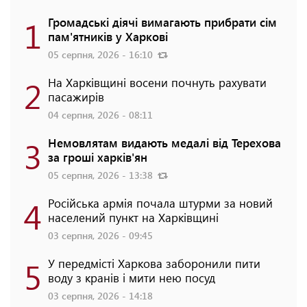
1
Громадські діячі вимагають прибрати сім
пам'ятників у Харкові
05 серпня, 2026 - 16:10
2
На Харківщині восени почнуть рахувати
пасажирів
04 серпня, 2026 - 08:11
3
Немовлятам видають медалі від Терехова
за гроші харків'ян
05 серпня, 2026 - 13:38
4
Російська армія почала штурми за новий
населений пункт на Харківщині
03 серпня, 2026 - 09:45
5
У передмісті Харкова заборонили пити
воду з кранів і мити нею посуд
03 серпня, 2026 - 14:18