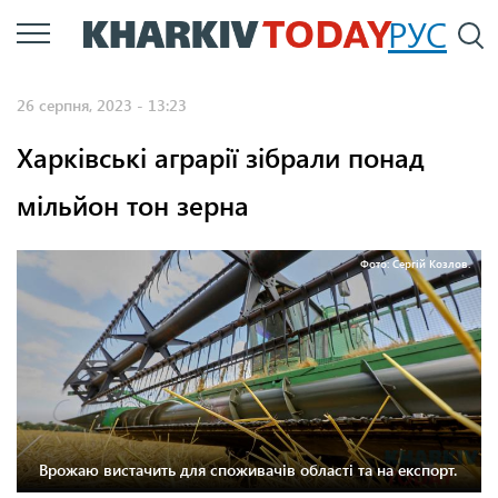
Перейти
РУС
П
до
основного
26 серпня, 2023 - 13:23
вмісту
Харківські аграрії зібрали понад
мільйон тон зерна
Фото: Сергій Козлов.
Врожаю вистачить для споживачів області та на експорт.