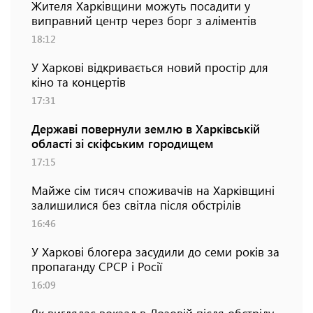
Жителя Харківщини можуть посадити у
виправний центр через борг з аліментів
18:12
У Харкові відкривається новий простір для
кіно та концертів
17:31
Державі повернули землю в Харківській
області зі скіфським городищем
17:15
Майже сім тисяч споживачів на Харківщині
залишилися без світла після обстрілів
16:46
У Харкові блогера засудили до семи років за
пропаганду СРСР і Росії
16:09
Як виглядає вокзал в Лозовій після обстрілу