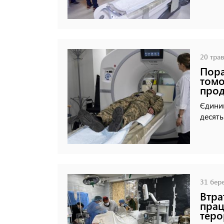
20 трав
Пора
томо
прод
Єдиний
десять
31 бере
Втра
прац
теро