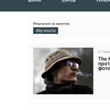
ВІЙНА
ХАРКІВ
УКРАЇ
Основная
навигация
Результати за запитом:
збір коштів
17 бере
The 
прот
фото