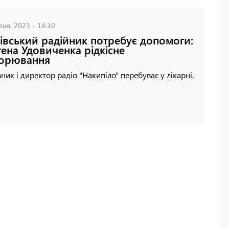
ня, 2023 - 14:10
івський радійник потребує допомоги:
гена Удовиченка рідкісне
ворювання
ник і директор радіо "Накипіло" перебуває у лікарні.