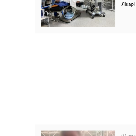
Лікарі
07 черв