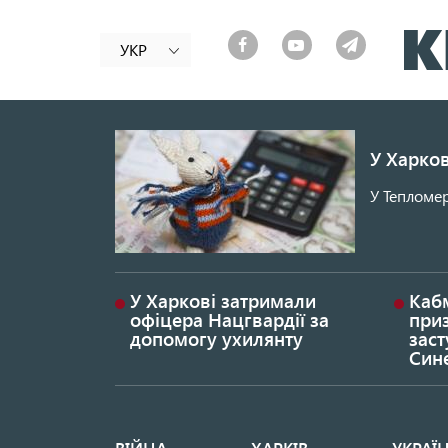
УКР
У Харков
У Тепломер
У Харкові затримали
Каб
офіцера Нацгвардії за
при
допомогу ухилянту
заст
Син