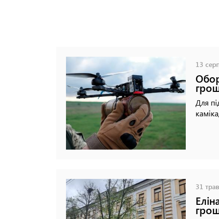
13 серп
Обор
грош
Для пі
каміка
31 трав
Елін
грош