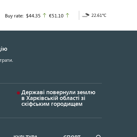
Buy rate:
$44.35
€51.10
22.61°C
up
up
цію
трати.
Державі повернули землю
в Харківській області зі
скіфським городищем