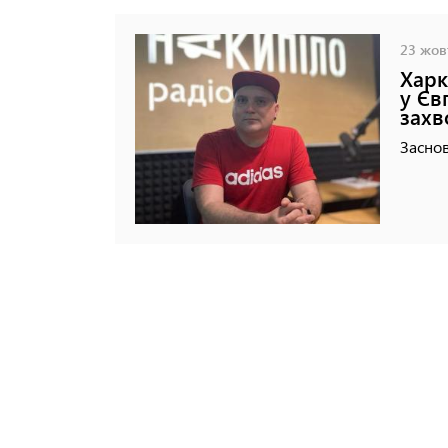
23 жовт
Харк
у Єв
зах
Заснов