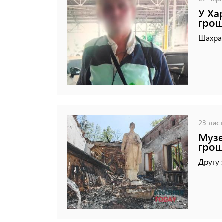
У Ха
грош
Шахрай
23 лист
Музе
грош
Другу 