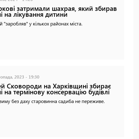
ркові затримали шахрая, який збирав
і на лікування дитини
 "заробляв" у кількох районах міста.
опада, 2023 - 19:30
й Сковороди на Харківщині збирає
і на термінову консервацію будівлі
зиму без даху старовинна садиба не переживе.