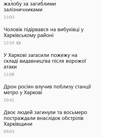
жалобу за загиблими
залізничниками
13:03
Чоловік підірвався на вибухівці у
Харківському районі
12:10
У Харкові загасили пожежу на
складі видавництва після ворожої
атаки
11:08
Дрон росіян влучив поблизу станції
метро у Харкові
10:41
Двоє людей загинули та восьмеро
постраждали внаслідок обстрілів
Харківщини
09:03