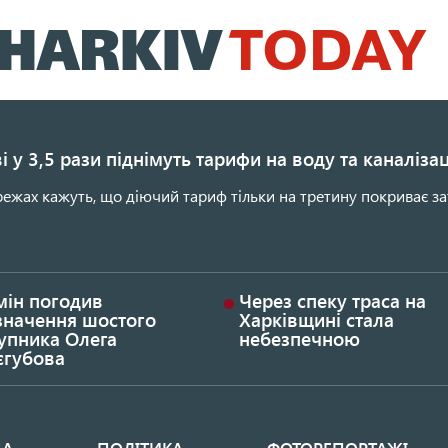
Перейти
до
основного
вмісту
і у 3,5 рази піднімуть тарифи на воду та каналіза
ежах кажуть, що діючий тариф тільки на третину покриває за
мін погодив
Через спеку траса на
значення шостого
Харківщині стала
упника Олега
небезпечною
єгубова