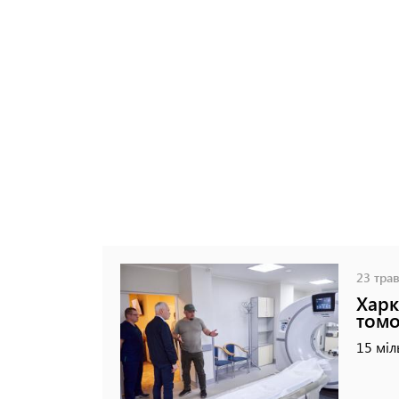
23 трав
Харк
том
15 міл