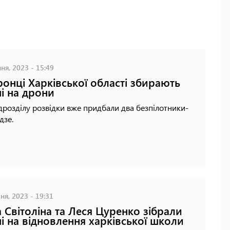
ня, 2023 - 15:49
онці Харківської області збирають
і на дрони
дрозділу розвідки вже придбали два безпілотники-
дзе.
ня, 2023 - 19:31
а Світоліна та Леся Цуренко зібрали
і на відновлення харківської школи