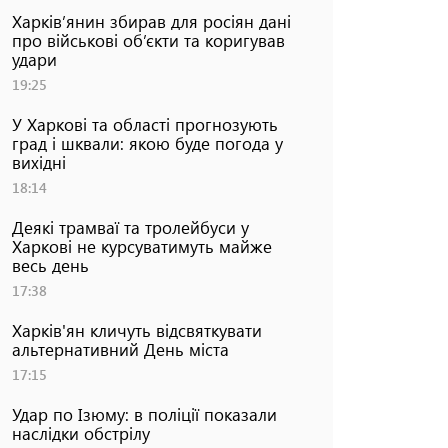
Харків’янин збирав для росіян дані
про військові об’єкти та коригував
удари
19:25
У Харкові та області прогнозують
град і шквали: якою буде погода у
вихідні
18:14
Деякі трамваї та тролейбуси у
Харкові не курсуватимуть майже
весь день
17:38
Харків'ян кличуть відсвяткувати
альтернативний День міста
17:15
Удар по Ізюму: в поліції показали
наслідки обстрілу