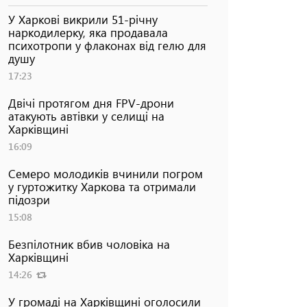
У Харкові викрили 51-річну
наркодилерку, яка продавала
психотропи у флаконах від гелю для
душу
17:23
Двічі протягом дня FPV-дрони
атакують автівки у селищі на
Харківщині
16:09
Семеро молодиків вчинили погром
у гуртожитку Харкова та отримали
підозри
15:08
Безпілотник вбив чоловіка на
Харківщині
14:26
У громаді на Харківщині оголосили