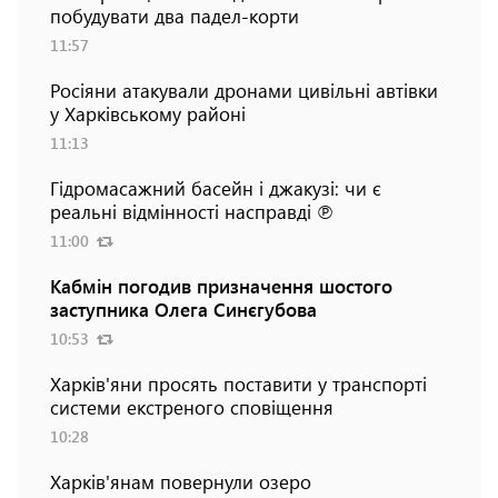
побудувати два падел-корти
11:57
Росіяни атакували дронами цивільні автівки
у Харківському районі
11:13
Гідромасажний басейн і джакузі: чи є
реальні відмінності насправді ℗
11:00
Кабмін погодив призначення шостого
заступника Олега Синєгубова
10:53
Харків'яни просять поставити у транспорті
системи екстреного сповіщення
10:28
Харків'янам повернули озеро