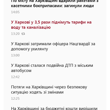
По місту на Харківщині вдарили ракетами з
касетними боєприпасами: загинули люди
14:05
У Харкові у 3,5 рази піднімуть тарифи на
воду та каналізацію
13:20
У Харкові затримали офіцера Нацгвардії за
допомогу ухилянту
13:00
У Харкові сталася подвійна ДТП з міським
автобусом
12:42
Потяги на Харківщині через безпекову
ситуацію ходять зі змінами
12:25
На Харківщині за бюджетні кошти вирішили