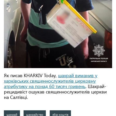
Як писав KHARKIV Today,
шахрай виманив у
харківських священнослужителів церковну
атрибутику на понад 60 тисяч гривень
. Шахрай-
рецидивіст ошукав священнослужителів церкви
на Салтівці.
шахрай
шахрайство
збір коштів