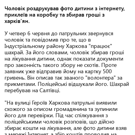
Чоловік роздрукував фото дитини з інтернету,
приклеїв на коробку та збирав гроші з
харків'ян.
У четвер 6 червня до патрульних звернувся
чоловік та повідомив про те, що в
Індустріальному району Харкова "працює"
шахрай. За його словами, чоловік збирав гроші
на лікування дитини, однак показати документи
про законність такого збору не схотів. Проте
заявник уже відправив йому на картку 500
гривень. Він описав так званого "волонтера" за
прикметами. Поліцейські відшукали його. Шахрай
перебував на Салтівці.
"На вулиці Героїв Харкова патрульні виявили
схожого за описом громадянина та зупинили
його для перевірки. Під час спілкування з
поліцейськими чоловік розповів, що дійсно
збирає кошти на лікування, але фото дитини взяв
з мережі Інтернет, а збір коштів проводив на