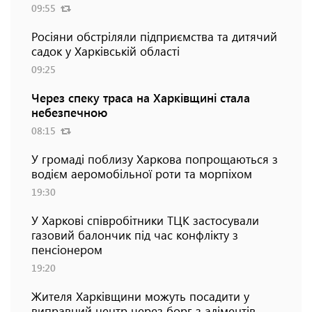
09:55
Росіяни обстріляли підприємства та дитячий
садок у Харківській області
09:25
Через спеку траса на Харківщині стала
небезпечною
08:15
У громаді поблизу Харкова попрощаються з
водієм аеромобільної роти та морпіхом
19:30
У Харкові співробітники ТЦК застосували
газовий балончик під час конфлікту з
пенсіонером
19:20
Жителя Харківщини можуть посадити у
виправний центр через борг з аліментів