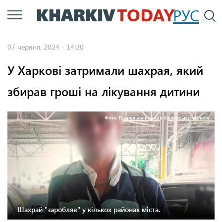
Перейти
РУС
П
до
основного
07 червня, 2024 - 14:20
вмісту
У Харкові затримали шахрая, який
збирав гроші на лікування дитини
Фото: Патрульна поліція Харківської області
Шахрай "заробляв" у кількох районах міста.