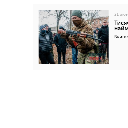
21 люто
Тися
найм
Вчитис