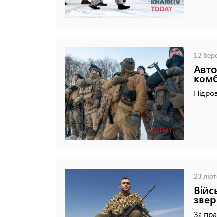
12 бере
Авто
ком
Підроз
23 люто
Війс
звер
За пра