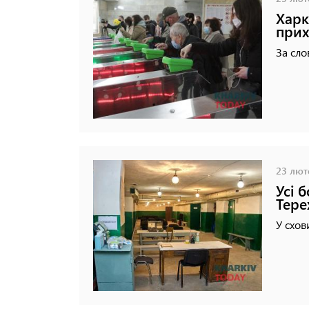
Харк
прих
За сло
23 люто
Усі 
Тере
У схов