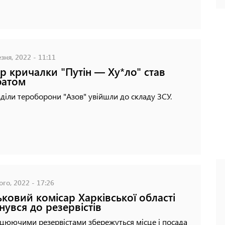
зня, 2022 - 11:11
р кричалки "Путін — Ху*ло" став
батом
діли тероборони "Азов" увійшли до складу ЗСУ.
го, 2022 - 17:26
ьковий комісар Харківської області
нувся до резервістів
цюючими резервістами збережуться місце і посада