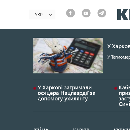
УКР
У Харков
У Тепломер
У Харкові затримали
Каб
офіцера Нацгвардії за
при
допомогу ухилянту
заст
Син