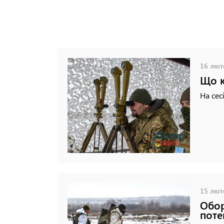
16 люто
Що к
На сес
15 люто
Обор
поте