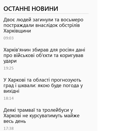
ОСТАННІ НОВИНИ
Двоє людей загинули та восьмеро
постраждали внаслідок обстрілів
Харківщини
09:03
Харків’янин збирав для росіян дані
про військові об’єкти та коригував
удари
19:25
У Харкові та області прогнозують
град і шквали: якою буде погода у
вихідні
18:14
Деякі трамваї та тролейбуси у
Харкові не курсуватимуть майже
весь день
17:38