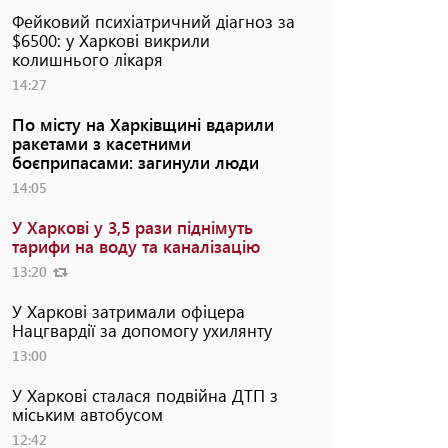
Фейковий психіатричний діагноз за
$6500: у Харкові викрили
колишнього лікаря
14:27
По місту на Харківщині вдарили
ракетами з касетними
боєприпасами: загинули люди
14:05
У Харкові у 3,5 рази піднімуть
тарифи на воду та каналізацію
13:20
У Харкові затримали офіцера
Нацгвардії за допомогу ухилянту
13:00
У Харкові сталася подвійна ДТП з
міським автобусом
12:42