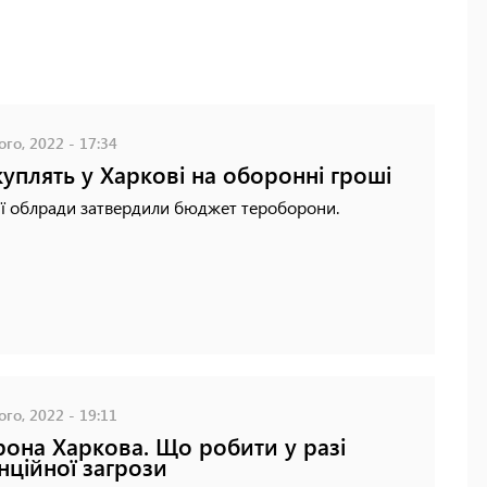
го, 2022 - 17:34
уплять у Харкові на оборонні гроші
ії облради затвердили бюджет тероборони.
го, 2022 - 19:11
она Харкова. Що робити у разі
нційної загрози