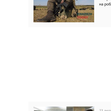
на роб
23 люто