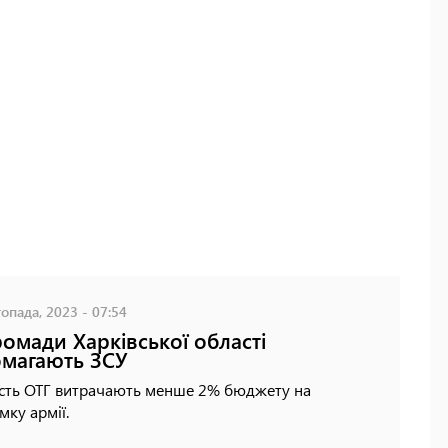
опада, 2023 - 07:54
ромади Харківської області
магають ЗСУ
ість ОТГ витрачають менше 2% бюджету на
мку армії.