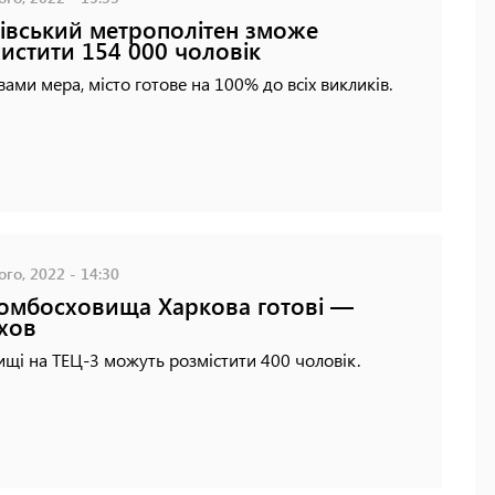
івський метрополітен зможе
истити 154 000 чоловік
вами мера, місто готове на 100% до всіх викликів.
го, 2022 - 14:30
бомбосховища Харкова готові —
хов
ищі на ТЕЦ-3 можуть розмістити 400 чоловік.