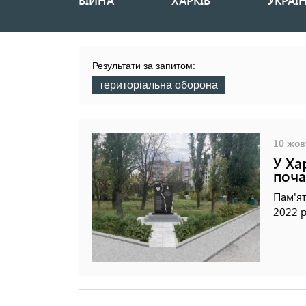
ВІЙНА
ХАРКІВ
УКРАЇ
Основная
навигация
Результати за запитом:
територіальна оборона
10 жовт
У Ха
поча
Пам'ят
2022 р