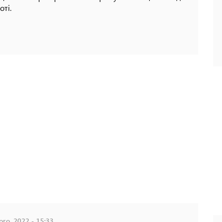
оті.
го, 2022 - 15:33