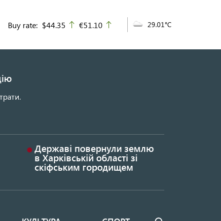
Buy rate:
$44.35
€51.10
29.01°C
up
up
цію
трати.
Державі повернули землю
в Харківській області зі
скіфським городищем