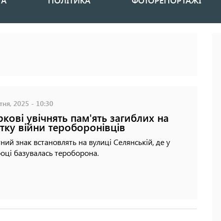
НА
ПОЛІТИКА
ФОТОРЕПОРТАЖІ
ня, 2025 - 10:30
ркові увічнять пам'ять загиблих на
тку війни тероборонівців
ний знак встановлять на вулиці Селянській, де у
оці базувалась тероборона.