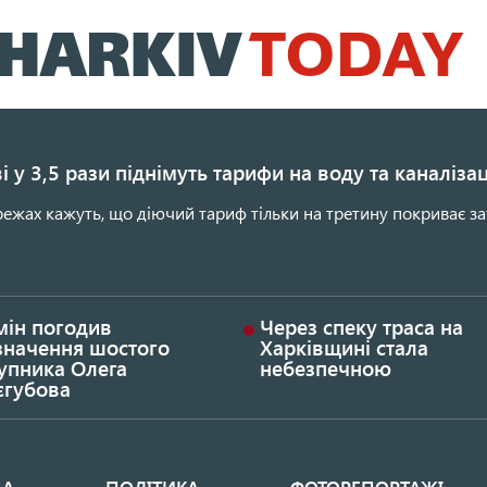
Перейти
до
основного
вмісту
і у 3,5 рази піднімуть тарифи на воду та каналіза
ежах кажуть, що діючий тариф тільки на третину покриває за
мін погодив
Через спеку траса на
значення шостого
Харківщині стала
упника Олега
небезпечною
єгубова