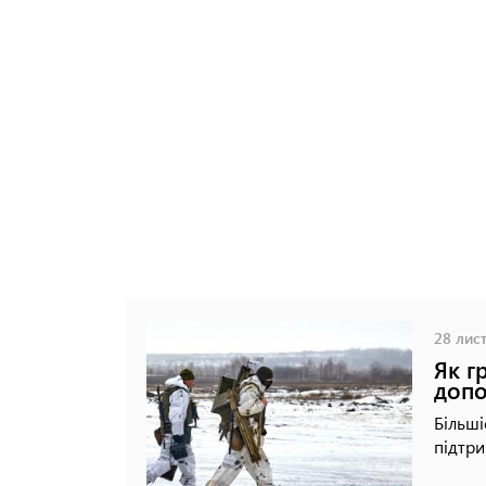
28 лист
Як г
допо
Більш
підтри